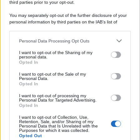
passerelle.
third parties prior to your opt-out.
You may separately opt-out of the further disclosure of your
personal information by third parties on the IAB’s list of
downstream participants.
Personal Data Processing Opt Outs
This information may also be disclosed by us to third parties
on the IAB’s List of Downstream Participants that may further
I want to opt-out of the Sharing of my
disclose it to other third parties.
personal data.
Opted In
Please note that this website/app uses one or more Google
services and may gather and store information including but
I want to opt-out of the Sale of my
Personal Data.
not limited to your visit or usage behaviour. You may click to
Opted In
grant or deny consent to Google and its third-party tags to
use your data for below specified purposes in below Google
I want to opt-out of processing my
consent section.
Personal Data for Targeted Advertising.
Leggi anche
Opted In
I want to opt-out of Collection, Use,
Retention, Sale, and/or Sharing of my
Viaggi
Personal Data that Is Unrelated with the
Purposes for which it was collected.
Il borgo più spettacolare della
Opted Out
Costa dei Trabocchi conquista