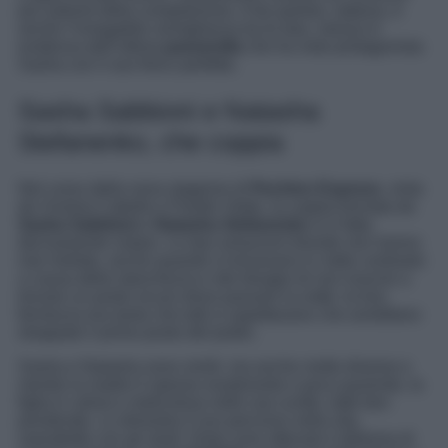
più salienti della competizione. A far parlare, tuttavia, è
anche l’innegabile somiglianza tra le due, messa in
evidenza dell’ultima
passerella
che ha visto protagonista
Sasha con il suo fisico perfetto.
Sasha Sabbioni e Natasha
Stefanenko, che coppia
Nel corso della nona stagione di
Pechino Express
, vinta
da Victoria Cabello e Paride Vitale, la coppia formata da
Sasha Sabbioni
e
Natasha Stefanenko
si è fatta
decisamente notare. Le due amazzoni bionde non hanno
mai mollato, anche quando si trovavano in netto contrasto
a causa della stanchezza e del disagio di non riuscire a
trovare un posto sicuro dove passare la notte: la loro
fermezza era tanta che tutti si aspettavano che avrebbero
strappato il primo posto del podio.
Sasha e Natasha sono simili, ma anche molto diverse e
mentre la madre è spesso esuberante e poco paziente, la
figlia è calma e meticolosa nelle sue scelte, tutte ben
ponderate. Lo dimostra il suo percorso nella vita,
soprattutto con gli studi. Dopo aver ottenuto il diploma di