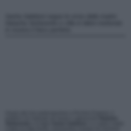
Sasha Sabbioni segue le orme della madre
Natasha Stefanenko e sfila in bikini mettendo
in mostra il fisico perfetto.
Grazie alla loro partecipazione a Pechino Express, il
pubblico ha imparato ad amare e apprezzare
Natasha
Stefanenko
e la figlia
Sasha Sabbioni
. La coppia madre
e figlia ha fatto faville, mostrandosi risoluta nei momenti