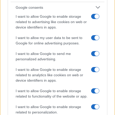
tutti: tra vicoli, panorami e spiagge
Google consents
da sogno
I want to allow Google to enable storage
related to advertising like cookies on web or
Moda
device identifiers in apps.
Samira Lui sfoggia il beach
look perfetto per l’estate:
I want to allow my user data to be sent to
scoprilo qui!
Google for online advertising purposes.
I want to allow Google to send me
Bellezza
personalized advertising.
I profumi marini più
I want to allow Google to enable storage
gettonati dell’Estate 2026,
freschi e leggeri
related to analytics like cookies on web or
device identifiers in apps.
I want to allow Google to enable storage
Casa
related to functionality of the website or app.
Lavanda in vaso sana e
rigogliosa: non commettere
I want to allow Google to enable storage
questi 3 errori
related to personalization.