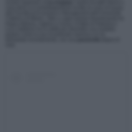
scuola superiore a
Los Angeles
, Sasha ha fatto ritorno a
casa dove si è immediatamente iscritta al corso di laurea
alla Facoltà di Economia e Management dell’Università
Cattolica di Milano. Oltre a saper parlare fluentemente tre
lingue (italiano, inglese e russo), la figlia di Natasha e
Luca Sabbioni ha la stoffa per diventare una modella
proprio come la sua incantevole mamma e lo ha
dimostrato recentemente, con una
passerella
degna di
nota.