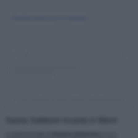
Visualizza questo post su Instagram
Un post condiviso da Sasha Sabbioni (@sabbionisasha)
Sasha Sabbioni incanta in Bikini
La bellissima figlia di
Natasha Stefanenko
e Luca