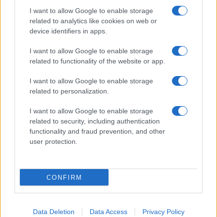
Montagna ad agosto: 4
I want to allow Google to enable storage
località da non perdere per
una vacanza al fresco
related to analytics like cookies on web or
device identifiers in apps.
I want to allow Google to enable storage
Viaggi
related to functionality of the website or app.
Isola di Vulcano, cosa vedere
e fare: spiagge, trekking e
I want to allow Google to enable storage
luoghi da non perdere
related to personalization.
I want to allow Google to enable storage
related to security, including authentication
functionality and fraud prevention, and other
user protection.
© – Stylosophy – Anicaflash S.r.l. – P.Iva 01816001000 – Testata
Giornalistica registrata presso il Tribunale ordinario di Roma, n° 111/2022
del 21/07/2022
CONFIRM
Contatti
Data Deletion
Data Access
Privacy Policy
Privacy Policy
Preferenze privacy
Mappa del sito
Chi siamo
Redazione