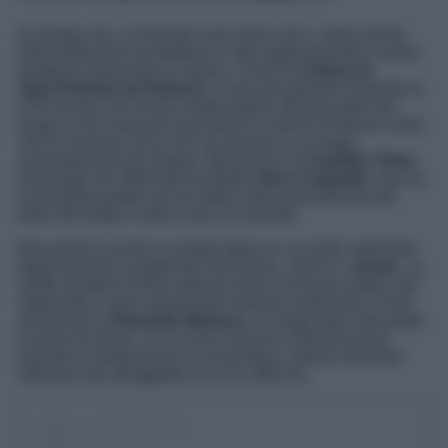
Un borgo che, al di là dei suoi colori unici, vanta anche
delle bellissime architetture in fare tappa durante il vostro
weekend autunnale in Liguria. Come la
Chiesa di
Sant’Antonio da Padova
, un piccolo gioiello risalente al
XVII secolo che venne eretta proprio dai pescatori del
borgo e che vanta dei pavimenti in marmo di diversi colori
che la rendono unica nel suo genere e un luogo
assolutamente da visitare. Ma anche il il
Castello Türke
,
realizzato nel 1903 dall’architetto
Gino Coppedè
e da cui
è possibile godere di una delle viste panoramiche più
belle del borgo e della zona circostante.
Ma questo è anche un borgo ligure in cui poter ammirare
degli elementi caratteristici del posto, come le
crêuza
, le
strette stradine di Boccadasse dove si trovano sparsi vari
negozietti e scorci panoramici davvero particolari. E fino
ad arrivare a
Piazzetta Nettuno
, un luogo tipico del posto
e punto di ritrovo, in cui sono siti bar e ristoranti dove,
quando le temperature lo consentono, potersi rilassare
sulla piccola spiaggetta su cui si affaccia.