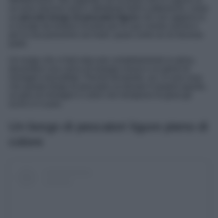
ne sono davvero tanti e altrettanto belli e pittoreschi, come
un
piccolo borgo di pescatori ligure
che non appena lo
si scorge da lontano incanta per le sue cromie uniche e
per la sua posizione sul mare, quasi come se ne facesse
parte.
Un luogo che vi farà staccare completamente la spina,
donandovi una carica di energia nuova e un pieno di
immagini mozzafiato. Perché diciamolo, se c’è una cosa
che questo borgo di pescatori sa donare è proprio questo,
un plus di immagini e colori che riempiono di gioia gli
occhi e il cuore.
Un borgo di pescatori ligure pieno di
colore