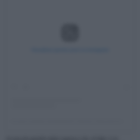
Visualizza questo post su Instagram
Un post condiviso da Daniela M | Genova | Racconti di viaggio e non solo (@racconti_di_viaggio_e_non_solo)
Un piccolo gioiello della Liguria e che, di fatto, è un