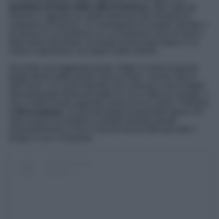
quartiere di mare della città di Genova
, altra meta da
inserire in agenda se volete dedicarvi dei momenti di
scoperta e di fascino. Un susseguirsi di casette colorate e
di viuzze in cui perdersi e in cui respirare l’aria di mare e
della storia del posto. Un borgo di pescatori ligure il cui
nome in genovese, ha origini molto antiche.
Secondo una leggenda locale, infatti, il nome di questo
borgo deriva dalle parole “bocca d’âze”, ovvero “bocca
dell’asino”. Un nome tutt’altro che comune e che è legato
alla particolare forma del golfo su cui si affaccia il borgo, e
che a molti ricorda appunto la bocca di un asino. Parliamo
di
Boccadasse
, un piccolo borgo di pescatori ligure che
vale la pena di scoprire e visitare durante questo
autunno/inverno e che vi lascerà senza fiato per tutto il
tempo in cui ci rimarrete.