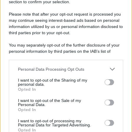
fino agli eleganti e raffinati condomini e palazzine art déco
section to confirm your selection.
che qui sorgono e che donano eleganza a questa via che
vi porta dritti alla scoperta del bellissimo borgo di
Please note that after your opt-out request is processed you
Boccadasse. Una meta da segnare nel vostro itinerario di
may continue seeing interest-based ads based on personal
viaggio autunnale verso la Liguria e che vi permetterà di
scoprire dei luoghi inediti della regione ma talmente belli
information utilized by us or personal information disclosed to
che non potrete mai più dimenticarvene.
third parties prior to your opt-out.
You may separately opt-out of the further disclosure of your
personal information by third parties on the IAB’s list of
downstream participants.
Personal Data Processing Opt Outs
This information may also be disclosed by us to third parties
on the IAB’s List of Downstream Participants that may further
I want to opt-out of the Sharing of my
disclose it to other third parties.
personal data.
Opted In
Please note that this website/app uses one or more Google
services and may gather and store information including but
I want to opt-out of the Sale of my
Personal Data.
not limited to your visit or usage behaviour. You may click to
Opted In
grant or deny consent to Google and its third-party tags to
use your data for below specified purposes in below Google
I want to opt-out of processing my
consent section.
Personal Data for Targeted Advertising.
Leggi anche
Opted In