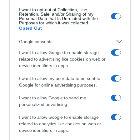
I want to opt-out of Collection, Use,
Retention, Sale, and/or Sharing of my
Personal Data that Is Unrelated with the
Viaggi
Purposes for which it was collected.
Opted Out
Montagna ad agosto: 4
località da non perdere per
una vacanza al fresco
Google consents
I want to allow Google to enable storage
related to advertising like cookies on web or
Viaggi
device identifiers in apps.
Isola di Vulcano, cosa vedere
e fare: spiagge, trekking e
I want to allow my user data to be sent to
luoghi da non perdere
Google for online advertising purposes.
I want to allow Google to send me
Moda
personalized advertising.
Chiara Ferragni detta tendenza
anche in estate: scopri qui il nuovo
I want to allow Google to enable storage
must di stagione da indossare con i
related to analytics like cookies on web or
tuoi beach look!
device identifiers in apps.