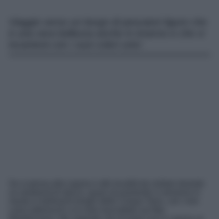
Viaggio verso un borgo di pescatori ligure che
è una vera bellezza anche in inverno e che vi
incanterà con i suoi colori unici
Se si pensa alla Liguria e alle località da visitare durante
un weekend di stacco, quasi sicuramente vi verranno in
mente in bellissimi borghi delle Cinque Terre, con i loro
colori pittoreschi a la vista mozzafiato sul Mar
Mediterraneo. Ma sappiate che di posti così in Liguria ce