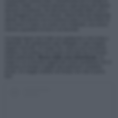
conquistare a prima vista. Camminando per le strade di
Valloria, infatti, ci si trova davanti a ogni passo dei dipinti
davvero incantevoli, che decorano le porte delle case e
che ritraggono uomini e donne intenti nelle più disparate
attività, una donna con la schiena nuda e un bicchiere di
vino rosso in mano, un uomo con l’ombrello, una sirena
intenta a guardare la luna e via dicendo.
Un borgo ligure che è tutto uno spettacolo e che invita a
rallentare, per godersene ogni dettaglio e ogni singolo
angolo nascosto. Un luogo che, vista la sua vocazione
artistica, non poteva che essere arricchito da un museo
molto particolare,
Museo delle cose dimenticate
, un
luogo in cui si trovano oggetti del vivere quotidiano che si
usavano un tempo e legate alla tradizione contadine
locale. Un viaggio indietro nel tempo che vale la pena
fare.