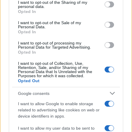
I want to opt-out of the Sharing of my
disclose it to other third parties.
personal data.
Opted In
Please note that this website/app uses one or more Google
services and may gather and store information including but
I want to opt-out of the Sale of my
Personal Data.
not limited to your visit or usage behaviour. You may click to
Opted In
grant or deny consent to Google and its third-party tags to
use your data for below specified purposes in below Google
I want to opt-out of processing my
consent section.
Personal Data for Targeted Advertising.
Leggi anche
Opted In
I want to opt-out of Collection, Use,
Retention, Sale, and/or Sharing of my
Viaggi
Personal Data that Is Unrelated with the
Purposes for which it was collected.
Il borgo più spettacolare della
Opted Out
Costa dei Trabocchi conquista
tutti: tra vicoli, panorami e spiagge
Google consents
da sogno
I want to allow Google to enable storage
related to advertising like cookies on web or
Moda
device identifiers in apps.
Samira Lui sfoggia il beach
look perfetto per l’estate:
I want to allow my user data to be sent to
scoprilo qui!