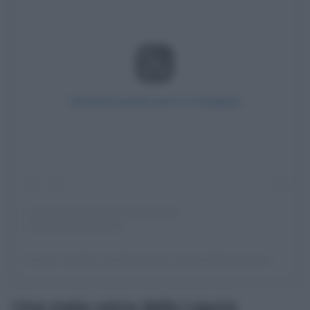
Visualizza questo post su Instagram
Un post condiviso da Shotsrepost_borghi (@shotsrepost_borghi)
Una meta unica della Liguria