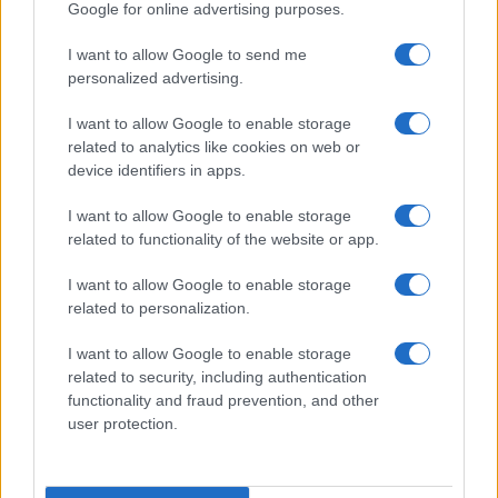
Google for online advertising purposes.
I want to allow Google to send me
Bellezza
personalized advertising.
I profumi marini più
I want to allow Google to enable storage
gettonati dell’Estate 2026,
freschi e leggeri
related to analytics like cookies on web or
device identifiers in apps.
I want to allow Google to enable storage
Casa
related to functionality of the website or app.
Lavanda in vaso sana e
rigogliosa: non commettere
I want to allow Google to enable storage
questi 3 errori
related to personalization.
I want to allow Google to enable storage
related to security, including authentication
functionality and fraud prevention, and other
user protection.
© – Stylosophy – Anicaflash S.r.l. – P.Iva 01816001000 – Testata
Giornalistica registrata presso il Tribunale ordinario di Roma, n° 111/2022
del 21/07/2022