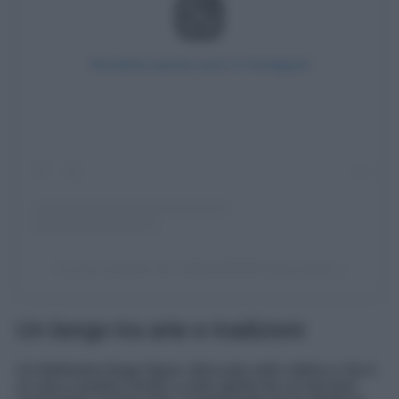
Visualizza questo post su Instagram
Un post condiviso da ! IG⊕LIGURIA® (@ig_liguria_)
Un borgo tra arte e tradizioni
Un bellissimo borgo ligure, diroccato sulle colline e che è
un vero e proprio museo a cielo aperto da cui lasciarsi