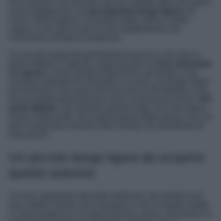
di un quadro o di una tela che non aspetta altro che avervi
come protagonisti. Un
piccolissimo borgo ligure
nel
cuore della regione, circondato dalle colline e dalla
natura, e che spicca per le sue caratteristiche che
richiamano all’epoca medievale.
Un piccolo borgo dal grandissimo fascino e che vale la
pena mettere in agenda, organizzando un
tour autunnale
in Liguria
e verso questo luogo fermo nel tempo e che
incanta lo sguardo di chiunque vi si rechi. Un borgo ligure
piccolissimo, che conta solo poco più di 40 abitanti e che
ha una particolarità davvero unica, la presenza di ben
144
porte dipinte
, che rendono questo luogo una vera opera
d’arte a tutto tondo, da scoprire passo dopo passo e da cui
farsi conquistare durante tutto il tempo che deciderete di
trascorrervi.
Un piccolo borgo ligure da scoprire
questo autunno
Un vero capolavoro dai tratti medievali, che sembra non
aver subito il tempo che è passato, e che è rimasto intatto
e come sospeso in un epoca diversa, antica, donandovi la