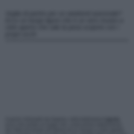
Voglia di partire per un weekend autunnale?
Ecco un borgo ligure che è un vero museo a
cielo aperto che vale la pena scoprire con i
propri occhi
A pochi chilometri da Imperia, nella bellissima
Liguria
,
ecco che esiste un luogo che, come prima impressione,
da l’idea di essere all’interno di un museo a cielo aperto,