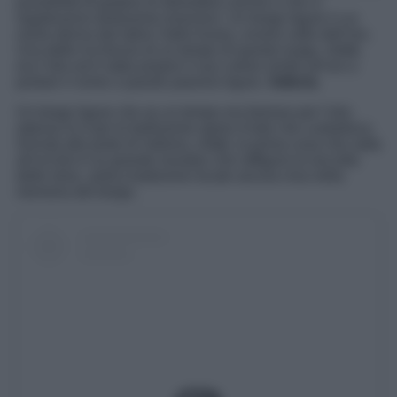
possibilità di godere di atmosfere uniche e che vi
regaleranno tantissime emozioni. Un borgo ligure il cui
nome deriva dal latino Vallis Aurea, ovvero valle dell’oro.
Una delle ricchezze di un tempo di questo luogo, infatti,
era l’olio ed è stato proprio il suo colore simile all’oro a
portare il nome a questo paesino ligure,
Valloria
.
Un borgo ligure che se un tempo era famoso per l’olio
adesso lo è per le bellissime opere d’arte che custodisce.
Arrivati alle porte di Valloria, infatti, la prima cosa che salta
all’occhio è un grande murales che raffigura la raccolta
delle olive, antica tradizione locale ancora viva nella
memoria del borgo.