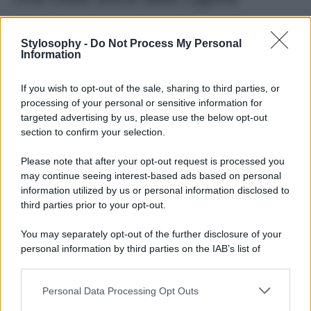
Un borgo ligure che unisce il fascino dei luoghi antichi
con l’arte, creando un
mix di bellezza e di scoperta
Stylosophy -
Do Not Process My Personal
davvero unico. Un borgo da scoprire lentamente,
Information
dedicando il tempo per ammirare ogni singola porta
dipinta e godendo del talento di chi le ha realizzate. E
If you wish to opt-out of the sale, sharing to third parties, or
magari approfittando dei locali in loco per fare una pausa
processing of your personal or sensitive information for
dal vostro tour e dedicarvi all’assaggio delle prelibatezze
ligure e legate alla tradizione locale di Valloria.
targeted advertising by us, please use the below opt-out
section to confirm your selection.
Insomma, un borgo che merita e che vale la pena
scoprire, magari proprio durante queste settimane
Please note that after your opt-out request is processed you
autunnali in arrivo, godendo anche dei colori della natura
may continue seeing interest-based ads based on personal
che circonda il borgo e che cambieranno i loro colori,
regalandovi uno spettacolo eccezionale in ogni singolo
information utilized by us or personal information disclosed to
momento del vostro viaggio nella magica Liguria.
third parties prior to your opt-out.
You may separately opt-out of the further disclosure of your
personal information by third parties on the IAB’s list of
downstream participants.
Personal Data Processing Opt Outs
This information may also be disclosed by us to third parties
on the IAB’s List of Downstream Participants that may further