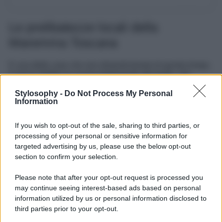
Le prelibatezze locali della
Maremma Toscana
E una delle cose che non dimenticherete di questo borgo,
è senza dubbio la cucina tradizionale del posto, che
prende tutto il buono della tradizione gastronomica
toscana e della cultura locale. Una cucina semplice ma
Stylosophy -
Do Not Process My Personal
ricchissima di sapori, colori e gusti, tra cui spiccano i
Information
s
alumi e formaggi
, i
tortelli maremmani
fatti con la
ricotta e con aromi e spezie. Ma anche il
cinghiale alla
If you wish to opt-out of the sale, sharing to third parties, or
maremmana
, una vera delizia per gli amanti della carne e
processing of your personal or sensitive information for
che segue a pieno la tradizione gastronomica locale.
targeted advertising by us, please use the below opt-out
Insomma, una vera bellezza e un borgo della Maremma
section to confirm your selection.
Toscana che vale la pena scoprire proprio durante queste
settimane di inizio autunno, un luogo di pace e di quiete,
Please note that after your opt-out request is processed you
di architetture medievali e di atmosfere davvero uniche.
may continue seeing interest-based ads based on personal
Un borgo della Maremma Toscana che merita la vostra
attenzione e che vi saprà conquistare fin dal primo istante
information utilized by us or personal information disclosed to
in cui vi metterete piede.
third parties prior to your opt-out.