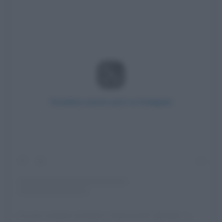
Visualizza questo post su Instagram
Un post condiviso da Made in Maremma🌻 (@made_in_maremma)