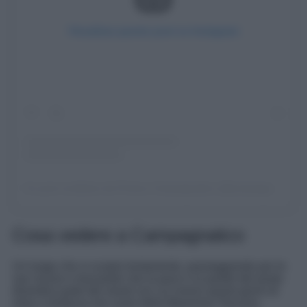
Visualizza questo post su Instagram
Un post condiviso da Proloco Campagnatico (@campagnaticoproloco)
Cosa vedere a Campagnatico
Un luogo che si scopre lentamente, passeggiando per le
sue viuzze e lasciando che la pace e la quiete del posto
diventino parte del mood con cui viversi questi giorni di
relax e lentezza nel cuore della Maremma Toscana.