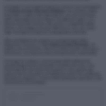
Un borgo in cui scoprire bellezze come le sue architetture,
la
Chiesa di San Giovanni Battista
, che sembra molto
minimale e sobria vista dall’esterno, ma che racchiude
delle meraviglie al suo interno, tra affreschi gotici e un
fascino fuori dal comune. Ma anche il campanile della
stessa, che fungeva da torre difensiva e che, ieri come
oggi, sorveglia il borgo di Campagnatico dall’alto.
Altra architettura da scoprire in questo borgo della
Maremma Toscana, è l’
ex chiesa di Sant’Antonio
, un
edificio senza fronzoli o decori in bella mostra, discreto e
silenzioso, un luogo di reale introspezione e spiritualità.
Un luogo da visitare e che fa parte delle bellezze di
questo borgo fermo nel tempo e lontano dal caos, che
racchiude dei veri tesori da scoprire e che, grazie alla
natura che lo circonda e ai bellissimi colori che cambiano
durante la stagione, vi dona delle bellissime giornate e dei
momenti di cui ricordarsi.