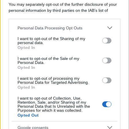
You may separately opt-out of the further disclosure of your
personal information by third parties on the IAB’s list of
downstream participants.
Personal Data Processing Opt Outs
This information may also be disclosed by us to third parties
on the IAB’s List of Downstream Participants that may further
I want to opt-out of the Sharing of my
disclose it to other third parties.
personal data.
Opted In
Please note that this website/app uses one or more Google
services and may gather and store information including but
I want to opt-out of the Sale of my
Personal Data.
not limited to your visit or usage behaviour. You may click to
Opted In
grant or deny consent to Google and its third-party tags to
use your data for below specified purposes in below Google
I want to opt-out of processing my
consent section.
Personal Data for Targeted Advertising.
Leggi anche
Opted In
I want to opt-out of Collection, Use,
Retention, Sale, and/or Sharing of my
Personal Data that Is Unrelated with the
Casa
Purposes for which it was collected.
Opted Out
Dove posizionare il divano
secondo il Feng Shui: gli
errori da evitare
Google consents