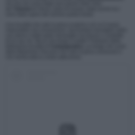
ma che nel corso degli anni passò nelle mani
dei
Tolomei
di Siena, tanto di essere citato anche tra i
versi delle opere del sommo poeta Dante.
Una località che vale la pena scoprire e di cui è quasi
impossibile non innamorarsi, lasciandosi travolgere dalla
sua storia e dalle tante meraviglie racchiuse e custodite
tra le sue vie. Ma di che borgo si tratta? Parliamo della
bellissima località di
Campagnatico,
un borgo nel cuore
della
Maremma Toscana che vale la pena conoscere e
che merita tutta la vostra attenzione.