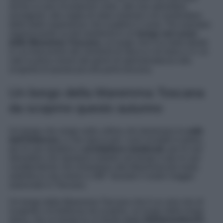
anche ai suoi incantevoli colori, alle sue atmosfere
avvolgenti, alla voglia di stare insieme e di condividere
delle belle esperienze che scaldino il cuore. Per esempio
organizzando un bel weekend in un
borgo nel cuore
delle Maremma Toscana,
un luogo che è la meta ideale
in cui trascorrere dei momenti di stacco e di relax e in cui
vale la pena viversi dei giorni di spensieratezza alla
scoperta di questa piccola perla toscana.
Un borgo della Maremma Toscana
da scoprire questo autunno
Un borgo che sorge sulle colline che dominano la
valle
dell’Ombrone
, e che spicca per i suoi vicoletti in pietra,
per le sue stradine e
architetture medievali
, per le sue
atmosfere che riportano indietro nel tempo e per le sue
caratteristiche che rimandano alla Maremma più reale,
autentica e da viversi a 360° durante il vostro viaggio
autunnale in Toscana.
Un borgo della Maremma Toscana che è un vero mix di
scoperte e di bellezze da scoprire, un luogo dalla lunga
storia, che un tempo fu un feudo degli
Aldobrandeschi
,