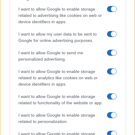
I want to allow Google to enable storage
related to advertising like cookies on web or
Moda
device identifiers in apps.
Chiara Ferragni, più bella
che mai: al naturale e senza
I want to allow my user data to be sent to
make up VIDEO
Google for online advertising purposes.
I want to allow Google to send me
Viaggi
personalized advertising.
Il borgo più spettacolare della
Costa dei Trabocchi conquista
I want to allow Google to enable storage
tutti: tra vicoli, panorami e spiagge
related to analytics like cookies on web or
da sogno
device identifiers in apps.
I want to allow Google to enable storage
Moda
related to functionality of the website or app.
Samira Lui sfoggia il beach
look perfetto per l’estate:
I want to allow Google to enable storage
scoprilo qui!
related to personalization.
I want to allow Google to enable storage