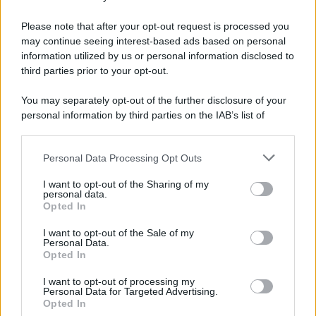
Please note that after your opt-out request is processed you
Un post condiviso da @trave_laroundtheworld2024
may continue seeing interest-based ads based on personal
information utilized by us or personal information disclosed to
third parties prior to your opt-out.
You may separately opt-out of the further disclosure of your
personal information by third parties on the IAB’s list of
downstream participants.
Personal Data Processing Opt Outs
This information may also be disclosed by us to third parties
on the IAB’s List of Downstream Participants that may further
I want to opt-out of the Sharing of my
disclose it to other third parties.
personal data.
Opted In
Please note that this website/app uses one or more Google
services and may gather and store information including but
I want to opt-out of the Sale of my
Personal Data.
not limited to your visit or usage behaviour. You may click to
Opted In
grant or deny consent to Google and its third-party tags to
use your data for below specified purposes in below Google
I want to opt-out of processing my
consent section.
Personal Data for Targeted Advertising.
Leggi anche
Opted In