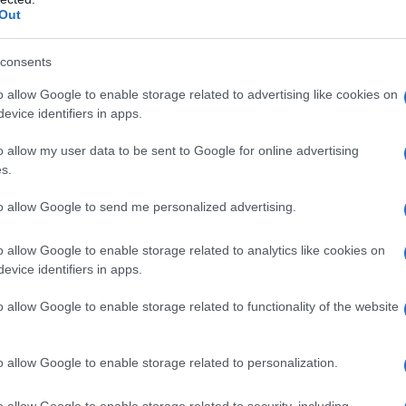
: Eleganza e Funzionalità
Out
ità e Personalizzazione
consents
ti IKEA
o allow Google to enable storage related to advertising like cookies on
evice identifiers in apps.
ai clienti, abbiamo dato uno sguardo approfondito alla
o allow my user data to be sent to Google for online advertising
amo i prodotti che si distinguono per la loro
popolarità,
s.
ati con la chiara scritta
“i più venduti”
, questi armadi
colgono il consenso di chi cerca soluzioni pratiche e di
to allow Google to send me personalized advertising.
eller offre una panoramica completa sui modelli che
dimostrando di essere non solo esteticamente piacevoli,
o insieme quali sono questi armadi che si sono
o allow Google to enable storage related to analytics like cookies on
ane, combinando bellezza, capienza e versatilità in un
evice identifiers in apps.
o allow Google to enable storage related to functionality of the website
o allow Google to enable storage related to personalization.
o allow Google to enable storage related to security, including