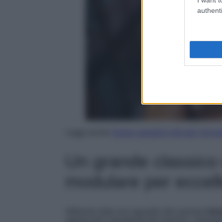
authenti
Leggi anche
Vivere comodi in 40 mq? 10 mus
Un grande classico 
modulare per eccel
Abbiamo dato uno sguardo alla sezione
best
apprezzati e desiderati del marchio, chiaram