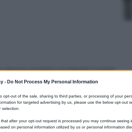
he uniscono un’estetica accattivante e grande
formare qualsiasi ambiente…
y -
Do Not Process My Personal Information
to opt-out of the sale, sharing to third parties, or processing of your per
formation for targeted advertising by us, please use the below opt-out s
 selection.
 that after your opt-out request is processed you may continue seeing i
ased on personal information utilized by us or personal information dis