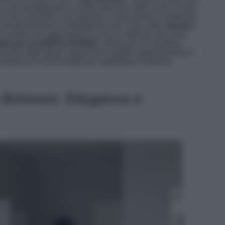
 si sono guadagnati un posto speciale nelle case di molti
he che li rendono così popolari, siamo pronti a svelarveli:
i armadi Brimnes si distinguono per il loro stile
classico
i di arredo che aggiungono un tocco raffinato alla casa.
ari per eccellenza di IKEA
, ideali per chi desidera
zazione degli spazi. Questi due modelli rappresentano il
 bellezza e funzionalità per soddisfare le diverse
ea Brimnes: Eleganza e