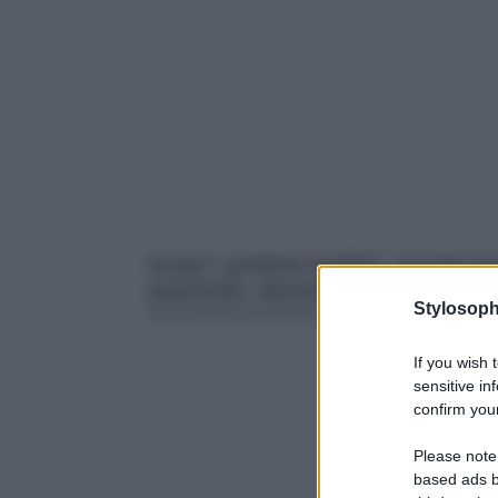
Scopri i preferiti di IKEA, armadi c
spaziosità, davvero ideali per tras
Stylosoph
If you wish 
sensitive in
confirm your
Please note
based ads b