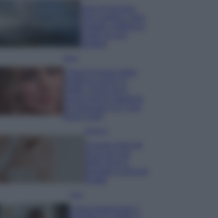
Isola di Vulcano,
cosa vedere e fare:
spiagge, trekking e
luoghi da non
perdere
Moda
Chiara Ferragni detta
tendenza anche in
estate: scopri qui il
nuovo must di stagione
da indossare con i tuoi
beach look!
Bellezza
5 scrub corpo fai
da te per una
pelle liscia e
levigata a prova di
Estate
Casa
Come organizzare il
frigorifero in estate: 5