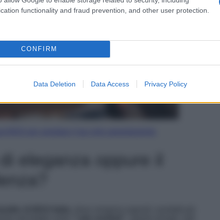
cation functionality and fraud prevention, and other user protection.
CONFIRM
Data Deletion
Data Access
Privacy Policy
t IKEA per arredare il tuo mini appartamento
di eleganza oppure il
lenza?
seller di IKEA Italia
, dove vengono esposti i prodotti più
ente etichettati come
“i più venduti”
. Questi armadi, noti