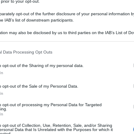
 prior to your opt-out.
rately opt-out of the further disclosure of your personal information by
he IAB’s list of downstream participants.
tion may also be disclosed by us to third parties on the IAB’s List of 
 that may further disclose it to other third parties.
 that this website/app uses one or more Google services and may gath
l Data Processing Opt Outs
including but not limited to your visit or usage behaviour. You may click 
a scelta dell’
armadio
giusto può fare la differenza tra un
 to Google and its third-party tags to use your data for below specifi
o opt-out of the Sharing of my personal data.
 e armonioso. Gli armadi non sono semplici contenitori,
ogle consent section.
no il nostro stile e soddisfano le nostre esigenze di
In
tivo e accessibile, offre una vasta gamma di armadi che
colo, vi sveleremo
i modelli più venduti
, noti per essere
o opt-out of the Sale of my Personal Data.
ente capienti. Che tu stia cercando un armadio per la
In
o ambiente della casa, troverai sicuramente l’ispirazione
. Scopri con noi perché questi armadi sono tra i
preferiti
to opt-out of processing my Personal Data for Targeted
rasformare la tua casa in un luogo ordinato e
ing.
In
o opt-out of Collection, Use, Retention, Sale, and/or Sharing
ersonal Data that Is Unrelated with the Purposes for which it
 il modulare per eccellenza?
lected.