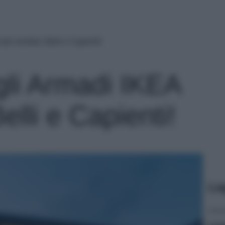
più venduti. Belli e Capienti!
gli Armadi IKEA
elli e Capienti!
Le