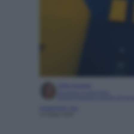
Sofia Gusman
Giornalista e Content Editor
Esperta di linguaggi e tecniche del gior
Arredamento
, 
ikea
14 Giugno 2024