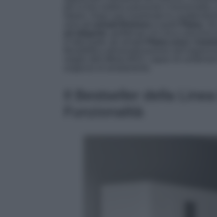
per la loro estetica piacevole e funzionalità,
italiani. Dopo aver esaminato le caratteristic
sono gli
armadi Brimnes
e quelli
Platsa
. Gl
ed elegante
, perfetti per chi cerca soluzion
D’altra parte, gli armadi
Platsa sono i modul
flessibilità e personalizzazione nell’organiz
meglio dell’offerta IKEA, capaci di combinare
esigenze di arredamento.
Il Bestseller della Lin
Funzionalità