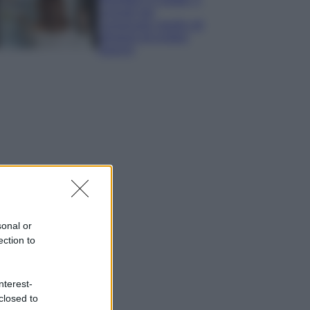
consigli per
conservare meglio gli
alimenti ed evitare
sprechi
sonal or
ection to
nterest-
closed to