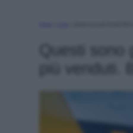
Home
»
Casa
»
Questi sono gli Armadi IKEA 
Questi sono 
più venduti. B