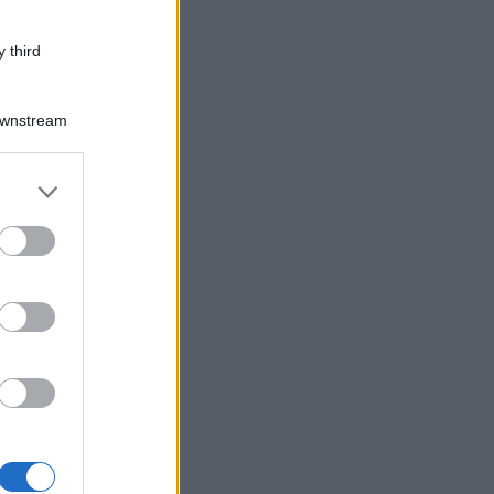
 third
Downstream
er and store
to grant or
ed purposes