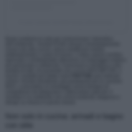
Un post condiviso da KOAK Design (@koakdesign)
Basta sostituire le ante per rivoluzionare l’atmosfera
dell’ambiente: i frontali KOAK donano immediatamente
nuova vita alla cucina, senza modificare moduli,
elettrodomestici o piani di lavoro. L’intero spazio sembra
ripensato e reinterpretato attraverso un linguaggio estetico
più personale e sofisticato. Il processo è semplice e alla
portata di tutti: chi possiede una cucina IKEA METOD, o
anche i modelli più datati come
FAKTUM
, può ordinare
online i frontali desiderati, già predisposti per le cerniere
IKEA, e procedere al montaggio senza bisogno di
competenze da falegname o attrezzature speciali. Il
risultato è un ambiente che unisce praticità, eleganza e
design su misura in poche mosse.
Non solo in cucina: armadi e bagno
con stile