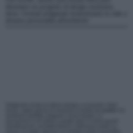
Con KOAK, anche una cucina IKEA può
diventare un progetto di design esclusivo,
dove i frontali artigianali rivoluzionano lo stile e
donano personalità all’ambiente.
Sfogliando riviste di interior design o scorrendo i feed
social, capita spesso di rimanere incantati da
cucine
che
sembrano perfette, eleganti e senza tempo. La
sensazione è che dietro a quegli spazi ci siano grandi
ristrutturazioni, architetti famosi o interventi costosi su
misura. In realtà, ottenere un risultato simile è possibile