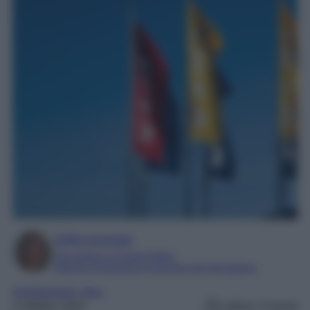
Sofia Gusman
Giornalista e Content Editor
Esperta di linguaggi e tecniche del giornalismo
Arredamento
, 
ikea
3 Ottobre 2025
Lettura: 4 minuti