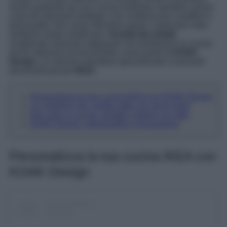
anche partendo da una cucina modulare standard, grazie
a piccoli interventi strategici che conferiscono carattere e
personalità. Non serve demolire pareti o ripensare interi
ambienti: basta modificare i
frontali dei mobili
,
scegliendo soluzioni artigianali che trasformino la cucina
senza alterarne la funzionalità, come quelli di
KOAK
Design
, un marchio olandese specializzato in pannelli
personalizzati per
IKEA
.
Personalizza la tua cucina IKEA con KOAK Design
Un restyling che cambia tutto con pochi gesti
Non solo in cucina: armadi e bagno con stile
KOAK Design: artigianalità e innovazione
Personalizza la tua cucina IKEA con
KOAK Design