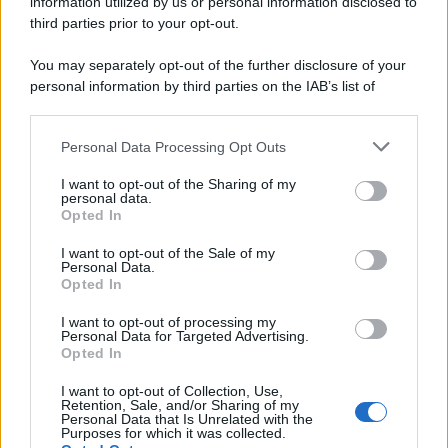
creatività artigianale, con un risultato che racconta la
information utilized by us or personal information disclosed to
storia e la personalità di chi vive la cucina ogni giorno.
third parties prior to your opt-out.
You may separately opt-out of the further disclosure of your
personal information by third parties on the IAB’s list of
downstream participants.
Personal Data Processing Opt Outs
This information may also be disclosed by us to third parties
on the IAB’s List of Downstream Participants that may further
I want to opt-out of the Sharing of my
disclose it to other third parties.
personal data.
Opted In
Please note that this website/app uses one or more Google
services and may gather and store information including but
I want to opt-out of the Sale of my
Personal Data.
not limited to your visit or usage behaviour. You may click to
Opted In
grant or deny consent to Google and its third-party tags to
use your data for below specified purposes in below Google
I want to opt-out of processing my
consent section.
Personal Data for Targeted Advertising.
Leggi anche
Opted In
I want to opt-out of Collection, Use,
Retention, Sale, and/or Sharing of my
Personal Data that Is Unrelated with the
Casa
Purposes for which it was collected.