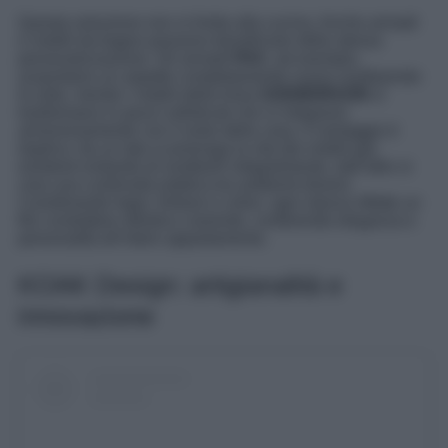
Questa soluzione non si limita alla cucina. Anche armadi
e mobili da bagno possono beneficiare della stessa
personalizzazione. Gli armadi
PAX
, ad esempio,
acquistano un aspetto completamente nuovo sostituendo
le ante, mentre i mobili della linea
GODMORGON
si
trasformano in pezzi sofisticati che si integrano
armoniosamente con il resto della casa. Il vantaggio è
duplice: da un lato si prolunga la vita dei mobili già
esistenti evitando di sostituirli integralmente, dall’altro si
crea una continuità estetica tra ambienti diversi.
Coordinando legni, finiture e colori, ogni stanza riflette un
filo conduttore stilistico coerente, conferendo eleganza e
personalità all’intero appartamento.
KOAK Design: artigianalità e
innovazione