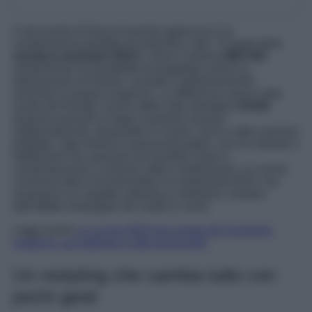
Il vero punto di forza di questo approccio è la
combinazione perfetta tra praticità e stile. Si parte dalla
struttura modulare IKEA
, come il sistema
METOD
,
mantenendo la possibilità di progettare online la
disposizione di moduli, cassetti e elettrodomestici
secondo le proprie esigenze. La differenza nasce nella
scelta dei frontali: invece delle ante standard,
KOAK
propone pannelli in legno massello lavorati
artigianalmente, disponibili in rovere, noce e altre essenze
pregiate. Ogni finitura è personalizzabile, con oli naturali e
trattamenti che spaziano da tonalità chiare e
contemporanee a varianti calde e tradizionali. La cucina
conserva tutta la funzionalità e la modularità IKEA, ma
acquisisce un aspetto autentico e distintivo, lontano
dall’effetto omologato dei mobili in serie.
Leggi anche
La cucina IKEA più amata del momento:
moderna, accogliente e ultra funzionale
Un restyling che cambia tutto con
pochi gesti