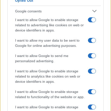
Opted Out
Lavanda in vaso sana e
rigogliosa: non commettere
questi 3 errori
Google consents
I want to allow Google to enable storage
related to advertising like cookies on web or
Moda
device identifiers in apps.
Emma segue il trend di
stagione: bikini con stampa
I want to allow my user data to be sent to
animalier ma con un tocco più
glamour!
Google for online advertising purposes.
I want to allow Google to send me
Viaggi
personalized advertising.
Montagna ad agosto: 4
I want to allow Google to enable storage
località da non perdere per
una vacanza al fresco
related to analytics like cookies on web or
device identifiers in apps.
I want to allow Google to enable storage
Viaggi
related to functionality of the website or app.
Isola di Vulcano, cosa vedere
e fare: spiagge, trekking e
I want to allow Google to enable storage
luoghi da non perdere