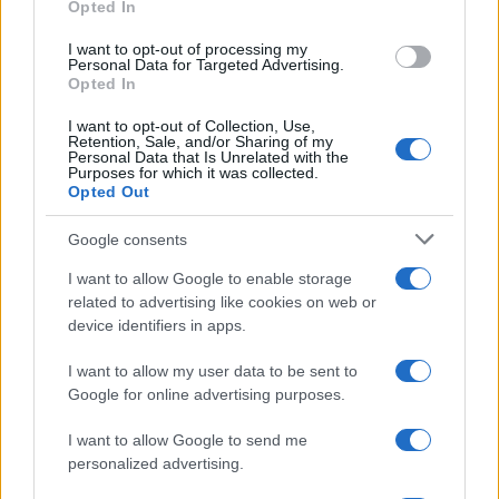
Opted In
grant or deny consent to Google and its third-party tags to
use your data for below specified purposes in below Google
I want to opt-out of processing my
consent section.
Personal Data for Targeted Advertising.
Leggi anche
Opted In
I want to opt-out of Collection, Use,
Retention, Sale, and/or Sharing of my
Personal Data that Is Unrelated with the
Casa
Purposes for which it was collected.
Opted Out
Lavanda in vaso sana e
rigogliosa: non commettere
questi 3 errori
Google consents
I want to allow Google to enable storage
related to advertising like cookies on web or
Moda
device identifiers in apps.
Emma segue il trend di
stagione: bikini con stampa
I want to allow my user data to be sent to
animalier ma con un tocco più
glamour!
Google for online advertising purposes.
I want to allow Google to send me
Viaggi
personalized advertising.
Montagna ad agosto: 4