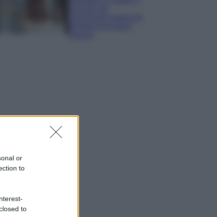
consigli per
conservare meglio gli
alimenti ed evitare
sprechi
sonal or
ection to
nterest-
closed to