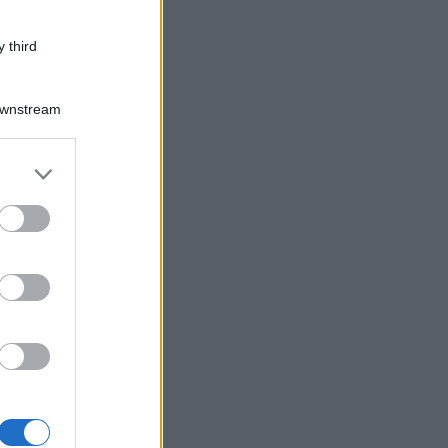
 third
Downstream
er and store
to grant or
ed purposes