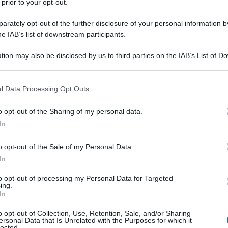
 prior to your opt-out.
rately opt-out of the further disclosure of your personal information by
he IAB’s list of downstream participants.
tion may also be disclosed by us to third parties on the IAB’s List of 
 that may further disclose it to other third parties.
 that this website/app uses one or more Google services and may gath
l Data Processing Opt Outs
including but not limited to your visit or usage behaviour. You may click 
 to Google and its third-party tags to use your data for below specifi
o opt-out of the Sharing of my personal data.
ogle consent section.
In
o opt-out of the Sale of my Personal Data.
In
to opt-out of processing my Personal Data for Targeted
a chiunque se ne innamora. Parliamo della
Val d’Ambiez
,
ing.
ello-Brenta in Trentino-Alto Adige
. Una vera perla
In
re che lasciano senza fiato. Soprattutto in questa
mbia i suoi colori avvolgendo tutto di sfumature calde e
o opt-out of Collection, Use, Retention, Sale, and/or Sharing
. Un luogo che custodisce non solo bellezza naturali ma
ersonal Data that Is Unrelated with the Purposes for which it
ero incantevole sito proprio nel cuore della Val
lected.