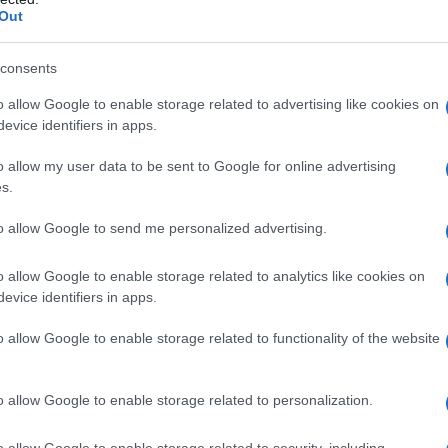
rto organizzando subito un viaggio che vi faccia perdere
Out
cui dedicarsi dei momenti di quiete e di relax, circondati
consents
e e dal grandissimo fascino delle
Dolomiti del Brenta
. Un
 circondata dalle pareti rocciose e che, oltre a essere un
o allow Google to enable storage related to advertising like cookies on
 sono anche ricchissime di testimonianze della presenza del
evice identifiers in apps.
marine che sono stati rinvenuti e che oggi si possono
imitero dei fossili”.
o allow my user data to be sent to Google for online advertising
s.
lla Val d’Ambiez
to allow Google to send me personalized advertising.
o allow Google to enable storage related to analytics like cookies on
evice identifiers in apps.
o allow Google to enable storage related to functionality of the website
o allow Google to enable storage related to personalization.
o allow Google to enable storage related to security, including