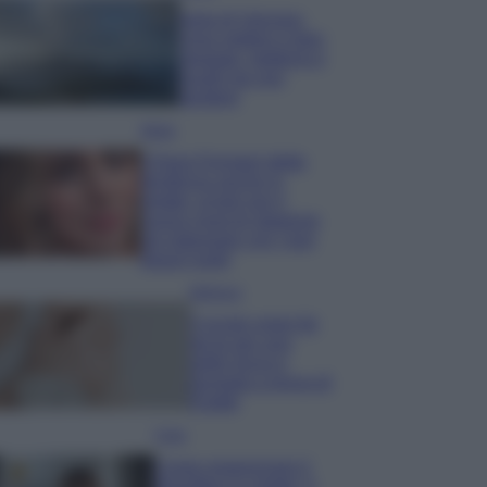
Isola di Vulcano,
cosa vedere e fare:
spiagge, trekking e
luoghi da non
perdere
Moda
Chiara Ferragni detta
tendenza anche in
estate: scopri qui il
nuovo must di stagione
da indossare con i tuoi
beach look!
Bellezza
5 scrub corpo fai
da te per una
pelle liscia e
levigata a prova di
Estate
Casa
Come organizzare il
frigorifero in estate: 5