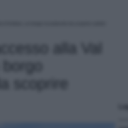
al d’Ambiez, un borgo incantevole da scoprire subito!
accesso alla Val
 borgo
a scoprire
Le