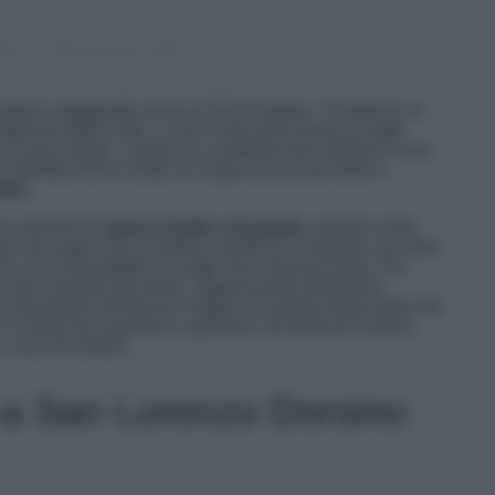
aly🇮🇹 (@marziapiccinelli)
prire viaggiando verso la Val d’Ambiez. Si tratta di un
ingresso della valle, e che è nato dall’unione di sette
un unico borgo, conserva e mantiene ben distinte le sue
ria identità che lo rende un luogo ancora più bello e
ino.
dei momenti di
stacco totale e di quiete,
immersi nella
ni da sogno che ricordano quelle di un dipinto, tra colori
in cui le possibilità di svago sono davvero tante. Per
alla scoperta del posto, organizzando bellissime
 conquistare dal fascino magico di questo borgo della Val
 in modo più autentico e genuino, tra bellezze uniche,
me cose da vedere.
 a San Lorenzo Dorsino