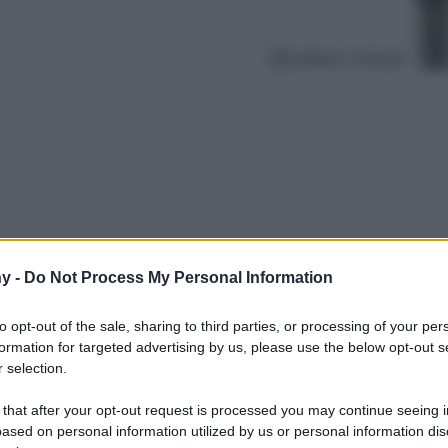
Lettura: 4 minuti
y -
Do Not Process My Personal Information
to opt-out of the sale, sharing to third parties, or processing of your per
formation for targeted advertising by us, please use the below opt-out s
, un borgo incantevole da scoprire subito e
 selection.
Alto Adige pieno di fascino e di immagini
 that after your opt-out request is processed you may continue seeing i
ased on personal information utilized by us or personal information dis