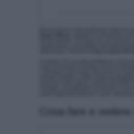
Un post condiviso da Marzia Piccinelli It
Ma torniamo al nostro bellissimo borgo da sco
borgo diffuso
, adagiato su una terrazza all’
diverse frazioni. Un luogo che, pur essendo 
caratteristiche e peculiarità, forte della prop
affascinante. Parliamo di
San Lorenzo Dors
Un borgo che è la meta perfetta per viversi 
natura autunnale e facendo il pieno di immagi
e sfumature quasi irreali. Ma anche un luogo 
esempio dandosi a delle lunghe passeggiate 
escursioni nella natura o ancora lasciandosi
d’Ambiez, permettendovi di ritornare a vivere
sapori legati alla tradizioni e tante, tantissi
Cosa fare e vedere