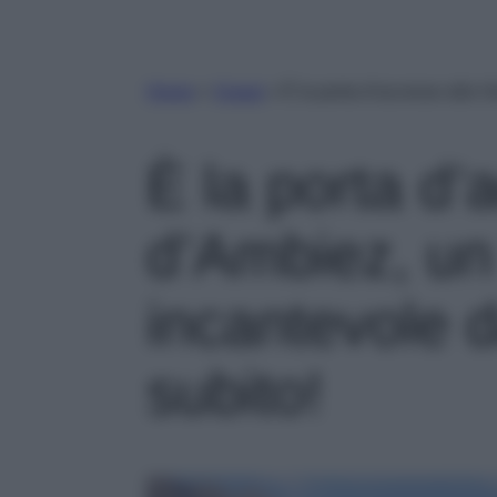
Home
»
Viaggi
»
È la porta d’accesso alla V
È la porta d’
d’Ambiez, un
incantevole d
subito!