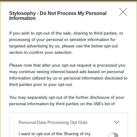
Un post condiviso da Isole Tremiti (@isole_tremiti)
Stylosophy -
Do Not Process My Personal
Information
Le
Isole Tremiti
, al largo della
Puglia
, rappresentano una
delle realtà insulari più compatte e sorprendenti
If you wish to opt-out of the sale, sharing to third parties, or
dell’Adriatico. Composte da più isolotti, con
San Domino
e San Nicola
come principali, offrono un mix di natura e
processing of your personal or sensitive information for
patrimonio storico. In primavera le scogliere sono
targeted advertising by us, please use the below opt-out
ricoperte di vegetazione e i sentieri costieri sono ideali per
section to confirm your selection.
camminate panoramiche. Il mare è tra i più puliti della
zona e consente immersioni e gite in barca tra grotte e
Please note that after your opt-out request is processed you
archi naturali. San Nicola conserva un’importante abbazia
may continue seeing interest-based ads based on personal
fortificata che racconta la storia medievale dell’arcipelago.
Le Tremiti sono una destinazione completa, dove mare e
information utilized by us or personal information disclosed to
cultura convivono armoniosamente.
third parties prior to your opt-out.
You may separately opt-out of the further disclosure of your
personal information by third parties on the IAB’s list of
downstream participants.
Personal Data Processing Opt Outs
This information may also be disclosed by us to third parties
on the IAB’s List of Downstream Participants that may further
I want to opt-out of the Sharing of my
disclose it to other third parties.