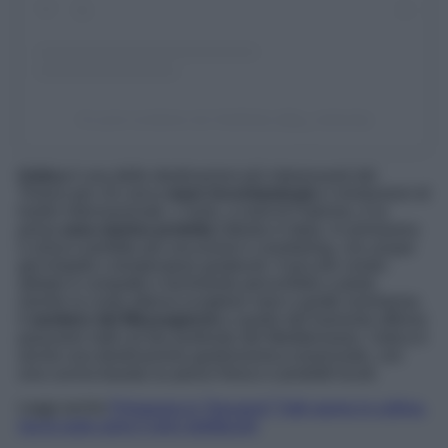
Un post condiviso da VisitSicily (@ig_visitsicily)
Ustica
è una delle destinazioni più interessanti del
Tirreno per chi cerca
mare incontaminato
e immersioni di
livello internazionale. L’isola, a nord di Palermo, è la
prima
area marina protetta
istituita in Italia. In primavera
il clima è perfetto per escursioni e snorkeling, con acque
già limpide e temperature gradevoli. Il piccolo centro
abitato è compatto e facilmente percorribile a piedi,
mentre la costa alterna scogliere nere e grotte sommerse.
Il
sentiero del Mezzogiorno
e quello del tramonto offrono
panorami netti sul blu profondo del Mediterraneo. Ustica è
anche una destinazione gastronomica essenziale, con
una cucina basata su pesce fresco e prodotti locali.
Leggi anche
Primavera in Toscana? Tutti vanno in collina,
ma le isole sono il vero spettacolo