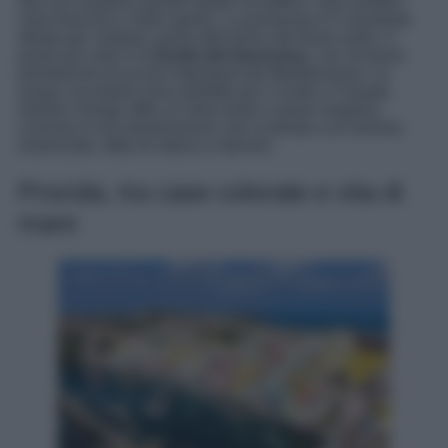
Qui non esistono grandi strade né traffico: solo sentieri,
case bianche e mare aperto. La primavera è il momento
ideale per visitarla, prima dell’arrivo dei flussi estivi. Il
punto più noto è la
Grotta del Genovese
, con incisioni
preistoriche tra le più importanti del Mediterraneo. Le
acque circostanti sono perfette per il nuoto e il kayak,
mentre il borgo offre un ritmo lento e quasi sospeso.
Levanzo è una destinazione che si presta a un turismo
essenziale, fatto di natura e silenzio.
Procida, tra case colorate e vita di
mare