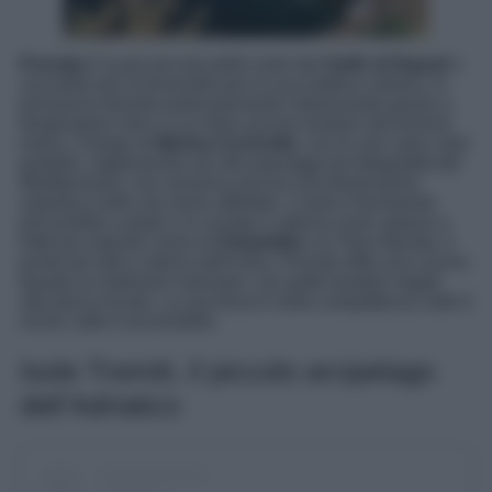
Procida
è la più piccola delle isole del
Golfo di Napoli
e
una delle più riconoscibili per la sua estetica urbana. In
primavera diventa particolarmente interessante grazie a
temperature miti e a un ritmo ancora lontano dal turismo
estivo. Il borgo di
Marina Corricella
, con le sue case color
pastello, rappresenta uno dei paesaggi più fotografati del
Mediterraneo, ma conserva ancora una dimensione
autentica nelle ore meno affollate. L’isola è facilmente
percorribile a piedi o in scooter e alterna zone urbane a
tratti più naturali come la
Chiaiolella
e la Terra Murata, il
punto più alto e storico dell’isola. Procida offre una cucina
basata su tradizioni marinare, con piatti semplici legati
alla pesca locale. La sua forza è nella compattezza: tutto è
vicino, tutto è accessibile.
Isole Tremiti, il piccolo arcipelago
dell’Adriatico