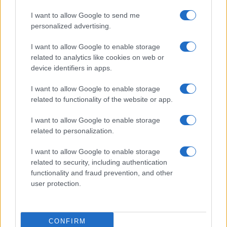
I want to allow Google to send me
Viaggi
personalized advertising.
Montagna ad agosto: 4
I want to allow Google to enable storage
località da non perdere per
una vacanza al fresco
related to analytics like cookies on web or
device identifiers in apps.
I want to allow Google to enable storage
Viaggi
related to functionality of the website or app.
Isola di Vulcano, cosa vedere
e fare: spiagge, trekking e
I want to allow Google to enable storage
luoghi da non perdere
related to personalization.
I want to allow Google to enable storage
related to security, including authentication
functionality and fraud prevention, and other
user protection.
© – Stylosophy – Anicaflash S.r.l. – P.Iva 01816001000 – Testata
Giornalistica registrata presso il Tribunale ordinario di Roma, n° 111/2022
del 21/07/2022
CONFIRM