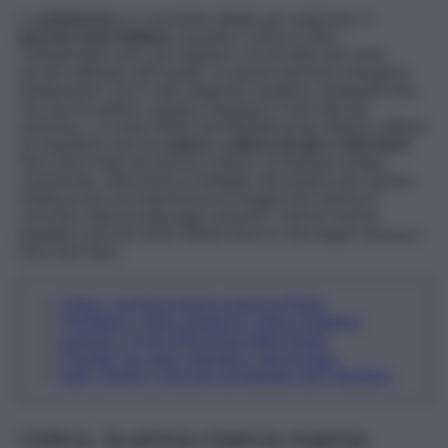
La
primavera
è il momento ideale per esplorare le
piccole isole italiane
, quando il clima è mite, i
collegamenti sono più regolari e le località non sono
ancora affollate dall’estate. In questo periodo emergono
destinazioni che in alta stagione risultano congestionate,
ma che tra aprile e giugno mostrano il loro lato più
autentico. Le isole minori del Mediterraneo italiano offrono
un equilibrio raro tra
natura
,
cultura locale e ritmi lenti
.
Non sono mete da turismo veloce: richiedono tempo,
camminate, attenzione ai dettagli. Ma proprio per questo
restituiscono un’esperienza di viaggio più intensa e
concreta, fatta di paesaggi vulcanici, riserve marine
protette e piccoli centri abitati dove la vita segue ancora il
ritmo del mare.
Ustica, la prima riserva marina d’Italia
Ventotene, storia romana e mare cristallino
Levanzo, la più silenziosa delle Egadi
Procida, tra case colorate e vita di mare
Isole Tremiti, il piccolo arcipelago dell’Adriatico
Ustica, la prima riserva marina