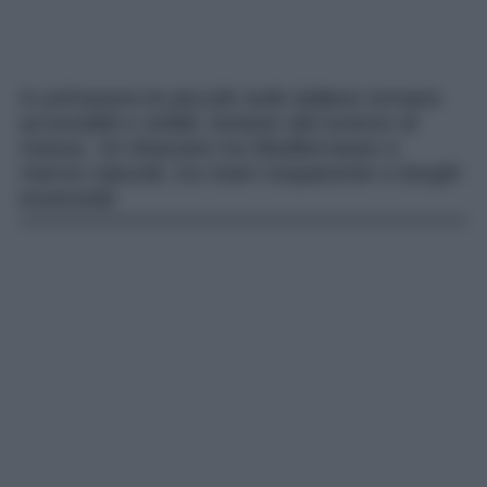
In primavera le piccole isole italiane tornano
accessibili e vivibili, lontane dal turismo di
massa. Un itinerario tra Mediterraneo e
riserve naturali, tra mare trasparente e borghi
essenziali.