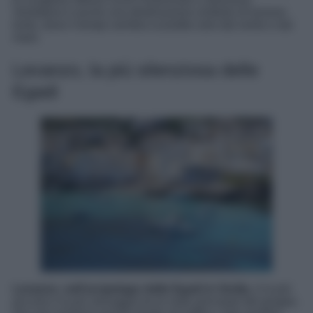
Ventotene è anche una destinazione simbolo di turismo
lento, dove il tempo sembra scandito solo dal vento e dal
mare.
Levanzo, la più silenziosa delle
Egadi
Levanzo, nell’arcipelago delle Egadi in Sicilia
, è la più
piccola e la più selvaggia tra le isole principali del gruppo.