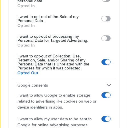
personal data.
Opted In
Please note that this website/app uses one or more Google
services and may gather and store information including but
I want to opt-out of the Sale of my
Personal Data.
not limited to your visit or usage behaviour. You may click to
Opted In
grant or deny consent to Google and its third-party tags to
use your data for below specified purposes in below Google
I want to opt-out of processing my
consent section.
Personal Data for Targeted Advertising.
Leggi anche
Opted In
I want to opt-out of Collection, Use,
Retention, Sale, and/or Sharing of my
Personal Data that Is Unrelated with the
Casa
Purposes for which it was collected.
Opted Out
Lavanda in vaso sana e
rigogliosa: non commettere
questi 3 errori
Google consents
I want to allow Google to enable storage
related to advertising like cookies on web or
Moda
device identifiers in apps.
Emma segue il trend di
stagione: bikini con stampa
I want to allow my user data to be sent to
animalier ma con un tocco più
glamour!
Google for online advertising purposes.