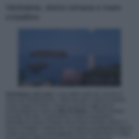
Ventotene, storia romana e mare
cristallino
Ventotene, nel Lazio
, è una delle isole più cariche di
storia del Mediterraneo. Utilizzata già in epoca romana
come luogo di esilio, conserva ancora oggi tracce
archeologiche come la
villa di Giulia
e il porto romano
scavato nel tufo. In primavera l’isola è tranquilla e
permette di vivere il borgo senza flussi turistici intensi. Il
mare è limpido e ideale per chi pratica snorkeling lungo le
coste rocciose. Le passeggiate verso Punta Eolo o lungo
le scogliere offrono scorci essenziali e silenziosi.