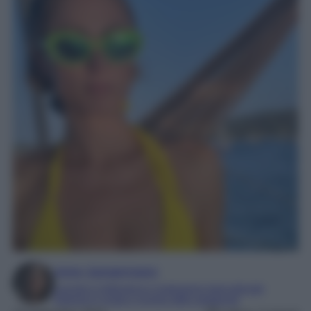
Irene Sangermano
Laureta in letteratura e traduzione interculturale
Esperta in moda e mondo dello spettacolo