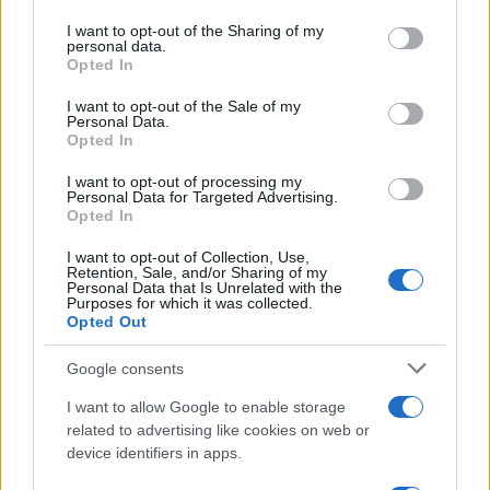
on the IAB’s List of Downstream Participants that may further
I want to opt-out of the Sharing of my
disclose it to other third parties.
personal data.
Opted In
Please note that this website/app uses one or more Google
services and may gather and store information including but
I want to opt-out of the Sale of my
Personal Data.
not limited to your visit or usage behaviour. You may click to
Opted In
grant or deny consent to Google and its third-party tags to
use your data for below specified purposes in below Google
I want to opt-out of processing my
consent section.
Personal Data for Targeted Advertising.
Leggi anche
Opted In
I want to opt-out of Collection, Use,
Retention, Sale, and/or Sharing of my
Personal Data that Is Unrelated with the
Viaggi
Purposes for which it was collected.
Opted Out
Montagna ad agosto: 4
località da non perdere per
una vacanza al fresco
Google consents
I want to allow Google to enable storage
related to advertising like cookies on web or
Viaggi
device identifiers in apps.
Isola di Vulcano, cosa vedere