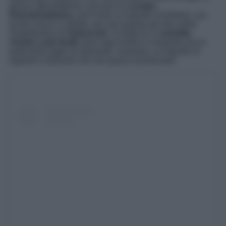
gonna. Meravigliose a dir poco le
scarpe
Dolce&Gabbana
, anch’esse un tripudio di brillanti, con
punta e tacco a stiletto, per non parlare poi del collier
mastodontico di
Swarovski
. Si tratta di un
modello
choker a più livelli
, dove ogni livello è composto da un
particolare taglio di diamante. Insomma, un tripudio di
argento e diamanti che non passa inosservato!