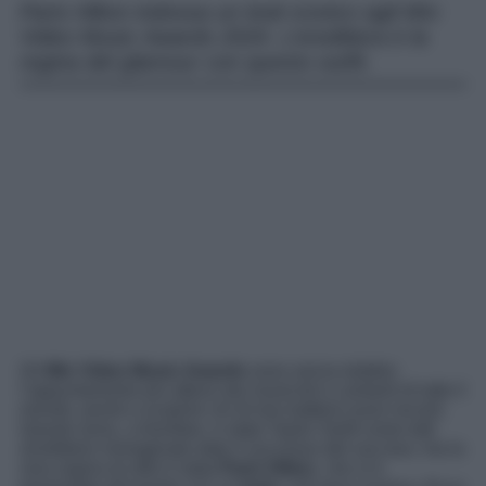
Paris Hilton indossa un look iconico agli Mtv
Video Music Awards 2024. L’ereditiera è la
regina del glamour con questo outfit.
Gli
Mtv Video Music Awards
sono senza dubbio
l’appuntamento più atteso dai musicisti e cantanti di tutto il
mondo, pronti a scoprire chi di loro batterà nuovi record.
Questo anno, a trionfare, è stata Taylor Swift come tutti
avrebbero immaginato dato il successo del suo tour, ma la
vera regina di stile è stata
Paris Hilton
, che si è