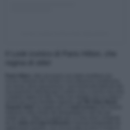
Un post condiviso da Paris Hilton (@parishilton)
Il Look iconico di Paris Hilton, che
regina di stile!
Paris Hilton
, oltre ad essere una delle ereditiere più
ricche e famose del mondo e una influencer amatissima
sui social, dove sponsorizza i suoi brand tutti dedicati alla
sua passione sfrenata per il colore rosa, è anche una vera
e propria regina di stile. Paris non sbaglia mai un colpo e
anche per il suo trionfale ingresso agli
Mt Video Music
Awards 2024
, ha optato per un
look iconico
che rimarrà
impresso nella mente dei telespettatori e dei fan per
lunghi anni. Hilton ha optato per un look silver composto
da un
abito di Celia Kritharioti
in tessuto tempestato da
applicazioni gioiello, con cut out sotto al seno e lungo la