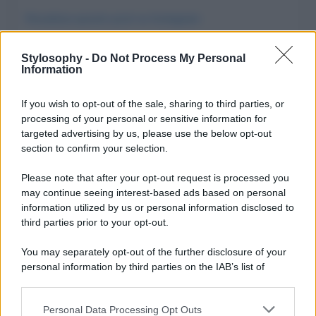
Visualizza questo post su Instagram
Stylosophy -
Do Not Process My Personal
Information
If you wish to opt-out of the sale, sharing to third parties, or
processing of your personal or sensitive information for
targeted advertising by us, please use the below opt-out
section to confirm your selection.
Please note that after your opt-out request is processed you
may continue seeing interest-based ads based on personal
Un post condiviso da Paris Hilton (@parishilton)
information utilized by us or personal information disclosed to
third parties prior to your opt-out.
You may separately opt-out of the further disclosure of your
personal information by third parties on the IAB’s list of
downstream participants.
Personal Data Processing Opt Outs
This information may also be disclosed by us to third parties