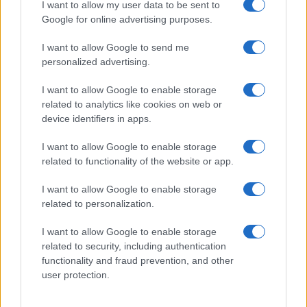
e fare: spiagge, trekking e
I want to allow my user data to be sent to
luoghi da non perdere
Google for online advertising purposes.
I want to allow Google to send me
Moda
personalized advertising.
Chiara Ferragni detta tendenza
anche in estate: scopri qui il nuovo
I want to allow Google to enable storage
must di stagione da indossare con i
related to analytics like cookies on web or
tuoi beach look!
device identifiers in apps.
I want to allow Google to enable storage
Bellezza
related to functionality of the website or app.
5 scrub corpo fai da te per
una pelle liscia e levigata a
I want to allow Google to enable storage
prova di Estate
related to personalization.
I want to allow Google to enable storage
related to security, including authentication
functionality and fraud prevention, and other
user protection.
© – Stylosophy – Anicaflash S.r.l. – P.Iva 01816001000 – Testata
Giornalistica registrata presso il Tribunale ordinario di Roma, n° 111/2022