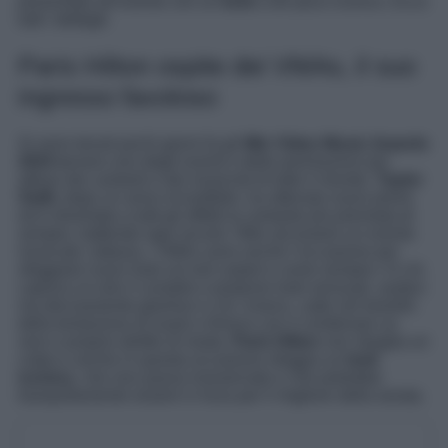
presentata all’evento con un
look
a dir poco iconico. Ecco
tutti i dettagli.
Paris Hilton ospite dei VMAs, il suo
ingresso favoloso
Si sono tenuti pochi giorni fa gli
Mtv Video Music Awards
2024 o
vvero uno degli eventi e delle premiazioni più
attese dai cantanti e dai musicisti di tutto il mondo.
Taylor
Swift
, dopo un anno incredibile, ha ottenuto nuovi premi
ed è diventata a tutti gli effetti la cantante più premiata di
sempre, battendo ogni record. Oltre ad essere un evento
musicale, tuttavia, i VMAs sono anche l’occasione per
sfoggiare nuovi look sul red carpet e come sempre c’è chi
capisce al volo il compito e propone look sensuali, audaci
ma decisamente glamour e chi, invece, cade nel tranello
della tentazione di osare e finisce con il combinare un
vero e proprio delitto di moda.
Paris Hilton
non sbaglia un
colpo e anche in questa occasione sfoggia un
look
iconico
, che non passa inosservato e che potrebbe
tranquillamente essere in lizza per il migliore della serata.