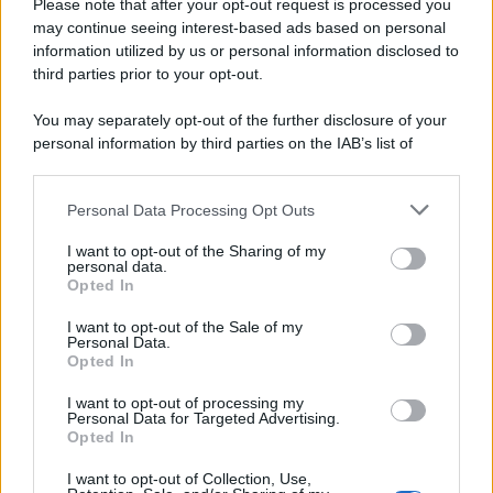
Please note that after your opt-out request is processed you
may continue seeing interest-based ads based on personal
information utilized by us or personal information disclosed to
third parties prior to your opt-out.
You may separately opt-out of the further disclosure of your
personal information by third parties on the IAB’s list of
downstream participants.
Personal Data Processing Opt Outs
This information may also be disclosed by us to third parties
on the IAB’s List of Downstream Participants that may further
I want to opt-out of the Sharing of my
disclose it to other third parties.
personal data.
Opted In
Please note that this website/app uses one or more Google
services and may gather and store information including but
I want to opt-out of the Sale of my
Personal Data.
not limited to your visit or usage behaviour. You may click to
Opted In
grant or deny consent to Google and its third-party tags to
use your data for below specified purposes in below Google
I want to opt-out of processing my
consent section.
Personal Data for Targeted Advertising.
Opted In
I want to opt-out of Collection, Use,