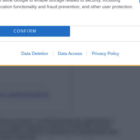
su Instagram
cation functionality and fraud prevention, and other user protection.
CONFIRM
Data Deletion
Data Access
Privacy Policy
no (@lago_del_turano)
: i borghi più belli da
’epoca romana. La testimonianza più significativa è
, un reperto funerario risalente all’antichità romana
ritrovamento conferma la presenza di insediamenti nella
l borgo medievale.