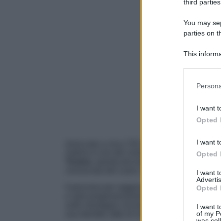
third parties
You may sepa
parties on t
This informa
Participants
Please note
Persona
information 
deny consent
I want t
in below Go
Opted 
I want t
Arroccato a circa 720 metri di altitudine sul
Sabino è uno dei centri più caratteristici dell
Opted 
Turano
, questo piccolo borgo offre un conte
conosciuta del Lazio, tra paesaggi naturali, t
I want 
Advertis
Il percorso per raggiungere il paese è già par
Opted 
e sale progressivamente verso il centro abit
sulle montagne circostanti. Una volta arrivati
I want t
of my P
sua identità, fatto di vicoli stretti, abitazioni
was col