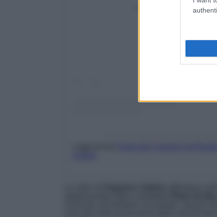
Visualizza questo post 
authenti
Un post condiviso da Lago Del Tura
Leggi anche
Ponte del 2 giugno nel Reatino
visitare
Le radici di
Paganico Sabino
affondano nell
rappresentata dalla cosiddetta
Pietra Scritta
rinvenuto nel territorio circostante. Questo 
zona già molti secoli prima della nascita de