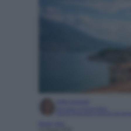
Sofia Gusman
Giornalista e Content Editor
Esperta di linguaggi e tecniche del gior
Borghi
, 
Italia
17 Giugno 2026