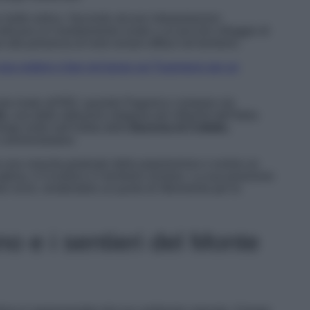
 molto antica. Secondo alcune interpretazioni
ndicava un insediamento rurale o un piccolo villaggio di
lla presenza di resti romani diffusi nel territorio.
cosa vedere e fare nel borgo sul Trasimeno per un
uta risale all’852, quando Paganico compare nei
fa
, una delle istituzioni religiose più influenti dell’Italia
rgo entrò nell’orbita della
Baronia di Collalto
,
 amministrative.
 una crescita graduale della popolazione e svolse un
abina, il Cicolano e il territorio romano. La sua posizione
tri vicini, rendendolo un punto di riferimento per le
no e i sentieri del Monte