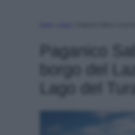
Home
»
Viaggi
»
Paganico Sabino, un piccol
Paganico Sab
borgo del Laz
Lago del Tur