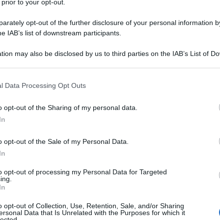
 prior to your opt-out.
rately opt-out of the further disclosure of your personal information by
he IAB’s list of downstream participants.
tion may also be disclosed by us to third parties on the IAB’s List of 
 that may further disclose it to other third parties.
 that this website/app uses one or more Google services and may gath
l Data Processing Opt Outs
including but not limited to your visit or usage behaviour. You may click 
 to Google and its third-party tags to use your data for below specifi
o opt-out of the Sharing of my personal data.
ogle consent section.
In
o opt-out of the Sale of my Personal Data.
le pendici che dominano il
Lago del Turano
, Paganico
a provincia di Rieti. Situato nel cuore della
Valle del
In
sto ideale per chi desidera scoprire una parte meno
estimonianze storiche e tradizioni ancora vive.
to opt-out of processing my Personal Data for Targeted
ing.
te dell’esperienza di viaggio. La strada costeggia il lago
In
ato, regalando scorci panoramici sulle acque del bacino e
, si viene accolti da un tessuto urbano rimasto fedele alla
o opt-out of Collection, Use, Retention, Sale, and/or Sharing
ersonal Data that Is Unrelated with the Purposes for which it
 in pietra e piazzette che raccontano secoli di storia locale.
lected.