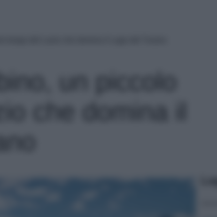
o borgo del Lazio che domina il Lago del Turano
ino, un piccolo
io che domina il
ano
Le