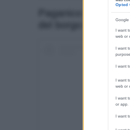
Opted 
Paganico Sabino: le 
Google 
del borgo
I want t
web or d
I want t
purpose
I want 
I want t
web or d
I want t
or app.
I want t
I want t