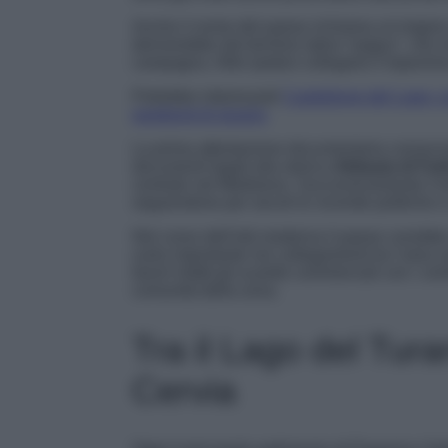
Anche il nome del paese richiama un’origine
deriverebbe dal termine latino “pagus”, che i
campagna. Altre ipotesi collegano il toponimo a
Potrebbe interessarti
Castiglione del Lago: 
weekend di giugno
La prima attestazione documentaria conosci
documenti legati alla storica
Abbazia di Far
centrale nel Medioevo. Successivamente il bo
seguendone per secoli le vicende politiche e
Nel corso dell’età moderna il paese conobbe
ruolo importante nei collegamenti tra l’area s
favorì infatti gli scambi commerciali con i cen
comunità della zona.
Tra il Lago del Tura
Cervia