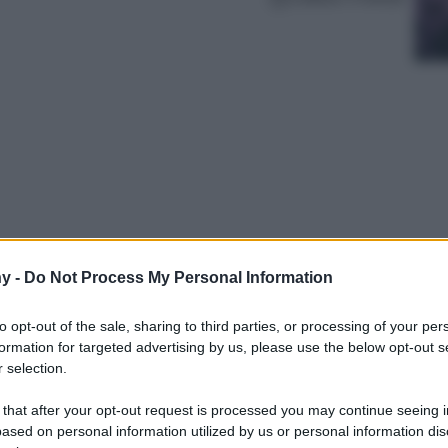
y -
Do Not Process My Personal Information
condato dai boschi della Valle del Turano,
a antica e un’atmosfera autentica lontana dai
to opt-out of the sale, sharing to third parties, or processing of your per
formation for targeted advertising by us, please use the below opt-out s
 selection.
 that after your opt-out request is processed you may continue seeing i
ased on personal information utilized by us or personal information dis