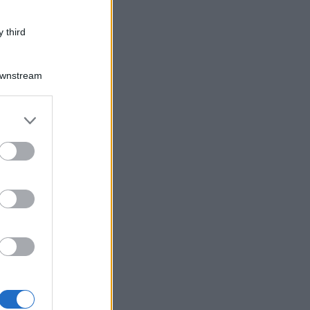
 third
Downstream
er and store
to grant or
ed purposes