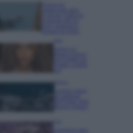
Il borgo più
spettacolare della
Costa dei Trabocchi
conquista tutti: tra
vicoli, panorami e
spiagge da sogno
Moda
Samira Lui
sfoggia il beach
look perfetto per
l’estate: scoprilo
qui!
Bellezza
I profumi marini
più gettonati
dell’Estate 2026,
freschi e leggeri
Casa
Lavanda in vaso