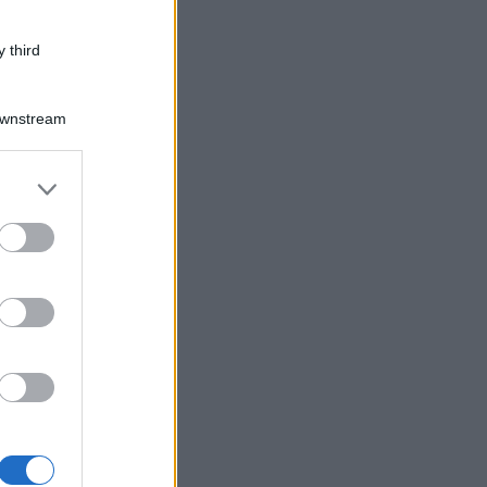
 third
Downstream
er and store
to grant or
ed purposes