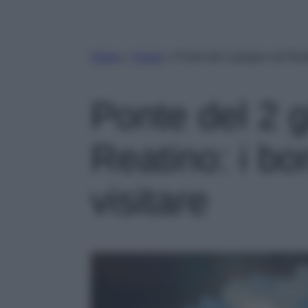
Home
»
Viaggi
»
Ponte del 2 giugno nel Reati
Ponte del 2 
Reatino: i bor
visitare