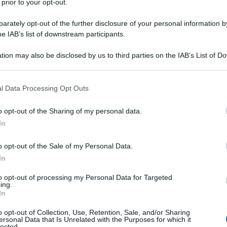
 prior to your opt-out.
rately opt-out of the further disclosure of your personal information by
he IAB’s list of downstream participants.
tion may also be disclosed by us to third parties on the IAB’s List of 
 that may further disclose it to other third parties.
 that this website/app uses one or more Google services and may gath
l Data Processing Opt Outs
including but not limited to your visit or usage behaviour. You may click 
 to Google and its third-party tags to use your data for below specifi
o opt-out of the Sharing of my personal data.
ogle consent section.
In
o opt-out of the Sale of my Personal Data.
ori per partire alla scoperta del
Reatino
, una delle aree
 Roma, il territorio della provincia di Rieti offre paesaggi
In
o, laghi, boschi, eremi francescani e piccoli centri
 massa. È una destinazione ideale per chi vuole
to opt-out of processing my Personal Data for Targeted
ontare lunghi spostamenti, alternando passeggiate nei
ing.
In
turalistici.
arietà. In pochi chilometri si passa dalle atmosfere
o opt-out of Collection, Use, Retention, Sale, and/or Sharing
ersonal Data that Is Unrelated with the Purposes for which it
go del Turano, fino ai borghi in pietra arroccati sulle
lected.