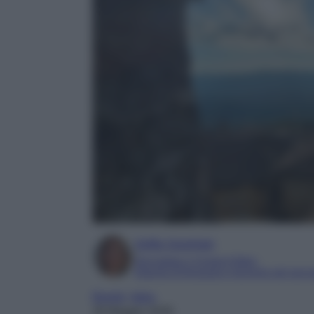
Sofia Gusman
Giornalista e Content Editor
Esperta di linguaggi e tecniche del gior
Borghi
, 
Italia
28 Maggio 2026