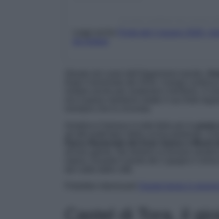
Un post condiviso da Lorenzo 
Leggi anche
Ponte del 2 giugno 2026: i borg
da visitare
Situata nel cuore dell’Appennino laziale,
Am
Dopo il terremoto del 2016, il borgo continua
visitare anche per sostenere il territorio. Il c
ma il paese mantiene intatto il suo forte leg
montano che lo circonda.
Amatrice è famosa in tutta Italia per la
pasta 
ad altri piatti tipici della cucina pastorale. I
Parco Nazionale del Gran Sasso e Monti d
all’aria aperta. Nei dintorni si trovano sentie
natura. Durante il ponte del 2 giugno il clim
dal caldo delle città.
Potrebbe interessarti
Questo borgo in provinc
Castel di Tora, il gi