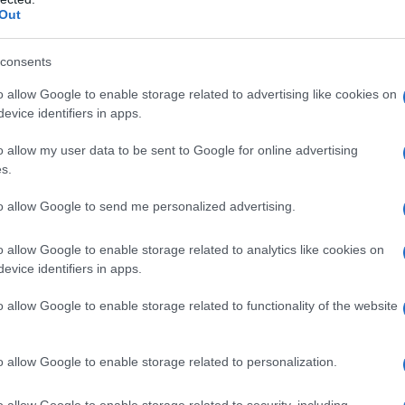
nno parte del circuito dei
Borghi più belli d’Italia
e
Out
 di piazze silenziose, botteghe storiche e ritmi lontani
o cinque località da prendere in considerazione per
ona tavola.
consents
o allow Google to enable storage related to advertising like cookies on
ita tra montagna e tradizione
evice identifiers in apps.
l Lago del Turano
 castello medievale
l primo presepe
o allow my user data to be sent to Google for online advertising
s.
to allow Google to send me personalized advertising.
imbolo della rinascita tra
o allow Google to enable storage related to analytics like cookies on
one
evice identifiers in apps.
o allow Google to enable storage related to functionality of the website
o allow Google to enable storage related to personalization.
o allow Google to enable storage related to security, including