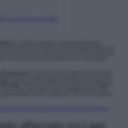
(@lorenzocapanna)
hi sui laghi più belli d’Italia
atrice
è una delle mete più conosciute del Reatino.
 il suo percorso di rinascita e resta un luogo simbolico da
entro storico è ancora interessato da lavori di ricostruzione,
ame con la tradizione gastronomica e con il paesaggio
all’amatriciana
, da provare nelle trattorie locali insieme
l borgo è anche un ottimo punto di partenza per esplorare il
ella Laga
, ideale per trekking, escursioni e passeggiate
ri panoramici, aree verdi e piccoli villaggi immersi nella
a è generalmente fresco, perfetto per chi cerca una pausa
ia di Rieti è una vera chicca del Lazio da non perdere
oiello affacciato sul Lago