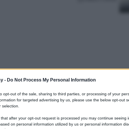
y -
Do Not Process My Personal Information
ancescani, passando per montagne, piazze
 cinque borghi del Reatino perfetti per un
to opt-out of the sale, sharing to third parties, or processing of your per
lla.
formation for targeted advertising by us, please use the below opt-out s
 selection.
 that after your opt-out request is processed you may continue seeing i
ased on personal information utilized by us or personal information dis