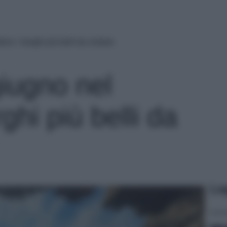
no: i borghi più belli da visitare
giugno nel
ghi più belli da
Le