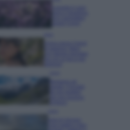
Lavanda in vaso
sana e rigogliosa:
non commettere
questi 3 errori
Moda
Emma segue il trend
di stagione: bikini
con stampa animalier
ma con un tocco più
glamour!
Viaggi
Montagna ad
agosto: 4 località
da non perdere
per una vacanza
al fresco
Viaggi
Isola di Vulcano,
cosa vedere e fare: