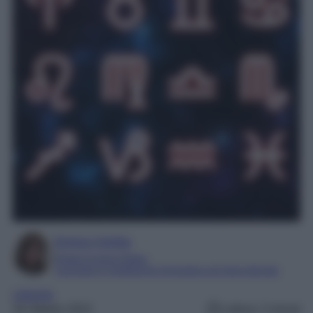
Enrica Ciorba
Digital Content Editor
Laureata in mediazione linguistica ed interculturale
Lifestyle
26 Ottobre 2022
Lettura: 3 minuti