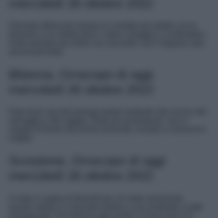
mercoledì 26 ottobre 2022
Giornata ottima per entrare in contatto più stretto con le
persone a cui volete bene. Fatevi coraggio e condividete i
vostri pensieri più intimi con sincerità: così il legame sarà
ancora più forte.
Bilancia, Oroscopo di oggi
mercoledì 26 ottobre 2022
Fate buon uso dei presagi astrali andando alla ricerca del
selvaggio e del saggio. Siate più avventurosi, non vi
negate di fronte alla prima avversità, iniziate a conoscervi
meglio.
Scorpione, Oroscopo di oggi
mercoledì 26 ottobre 2022
A volte vi capita di dimenticare chi siete veramente,
quanto valete e vi lasciate andare a una modestia a tratti
esasperante. Per fortuna oggi avrete un buon picco di