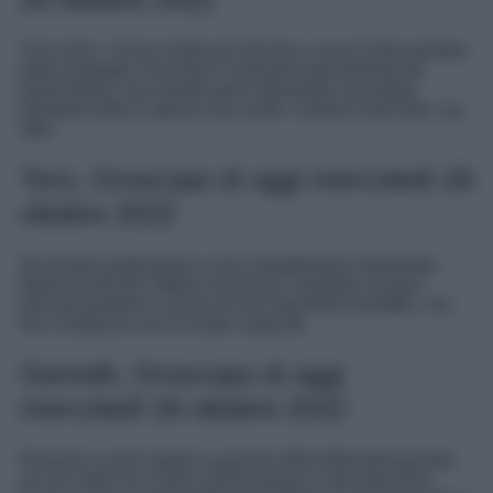
Cari amici, l’unico modo per tornare a casa è farsi guidare
dalla nostalgia. Per trarre il massimo giovamento da
quest’ultima, non dovete però reprimerla: lasciatele
prendere tutto lo spazio che vuole. Il dolore sarà forte, ma
utile.
Toro, Oroscopo di oggi mercoledì 26
ottobre 2022
Se dovete partecipare a una competizione importante,
fatelo muniti dei migliori accessori. Sarebbe un gran
peccato perdere a causa di uno strumento inadatto, che
non combacia con le vostre capacità.
Gemelli, Oroscopo di oggi
mercoledì 26 ottobre 2022
Nessuno vi può aiutare a guarire dalle ferite del passato,
se non siete voi a fare il primo passo in tale direzione.