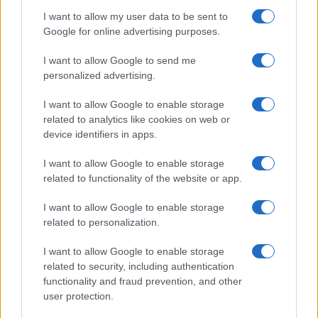
e fare: spiagge, trekking e
I want to allow my user data to be sent to
luoghi da non perdere
Google for online advertising purposes.
I want to allow Google to send me
Moda
personalized advertising.
Chiara Ferragni detta tendenza
anche in estate: scopri qui il nuovo
I want to allow Google to enable storage
must di stagione da indossare con i
related to analytics like cookies on web or
tuoi beach look!
device identifiers in apps.
I want to allow Google to enable storage
Bellezza
related to functionality of the website or app.
5 scrub corpo fai da te per
una pelle liscia e levigata a
I want to allow Google to enable storage
prova di Estate
related to personalization.
I want to allow Google to enable storage
related to security, including authentication
functionality and fraud prevention, and other
user protection.