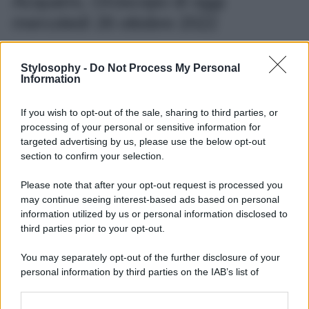
Acquario, Oroscopo di oggi
mercoledì 26 ottobre 2022
Cari Acquario, fate attenzione a ciò che dicono gli altri:
siate scettici, controllate le fonti e non credete alla prima
Stylosophy -
Do Not Process My Personal
Information
cosa che vi viene propinata. Stesso discorso vale per voi,
quando date credito a tutto ciò che partorisce il vostro
cervello.
If you wish to opt-out of the sale, sharing to third parties, or
processing of your personal or sensitive information for
Pesci, Oroscopo di oggi mercoledì
targeted advertising by us, please use the below opt-out
26 ottobre 2022
section to confirm your selection.
Please note that after your opt-out request is processed you
Se desiderate liberarvi di un errore del passato, la
may continue seeing interest-based ads based on personal
giornata è molto propizia. Non abbiate paura di ritornare
sui vostri passi o affrontare il giudizio altrui: sbagliare è
information utilized by us or personal information disclosed to
umano.
third parties prior to your opt-out.
You may separately opt-out of the further disclosure of your
personal information by third parties on the IAB’s list of
downstream participants.