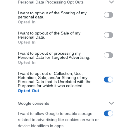
Personal Data Processing Opt Outs
This information may also be disclosed by us to third parties
on the IAB’s List of Downstream Participants that may further
I want to opt-out of the Sharing of my
disclose it to other third parties.
personal data.
Opted In
Please note that this website/app uses one or more Google
services and may gather and store information including but
I want to opt-out of the Sale of my
Personal Data.
not limited to your visit or usage behaviour. You may click to
Opted In
grant or deny consent to Google and its third-party tags to
use your data for below specified purposes in below Google
I want to opt-out of processing my
consent section.
Personal Data for Targeted Advertising.
Leggi anche
Opted In
I want to opt-out of Collection, Use,
Retention, Sale, and/or Sharing of my
Personal Data that Is Unrelated with the
Viaggi
Purposes for which it was collected.
Opted Out
Montagna ad agosto: 4
località da non perdere per
una vacanza al fresco
Google consents
I want to allow Google to enable storage
related to advertising like cookies on web or
Viaggi
device identifiers in apps.
Isola di Vulcano, cosa vedere