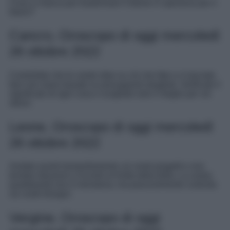
Cosa vi manca per trasformare il dolore in speranza per il
futuro?
Cancro, Oroscopo di oggi mercoledì
26 ottobre 2022
Controllate che le vostre idee su ciò che fate e vi lasciate
fare non siano basate su presupposti sbagliati. Verificate il
significato di ogni cosa e scegliete solo il meglio per voi
stessi.
Leone, Oroscopo di oggi mercoledì
26 ottobre 2022
Andate avanti tranquillamente coi vostri progetti e non
temete intrusioni o incontri al limite della follia. La vostra
quotidianità non è monotona, ma piacevolmente costruita
sui vostri bisogni.
Vergine, Oroscopo di oggi