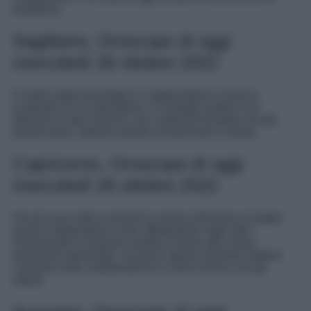
autostima.
Sagittario, Oroscopo di oggi
mercoledì 26 ottobre 2022
Il vostro stato psicologico vi appesantisce come lo
scafandro di un palombaro. Il consiglio astrale è di
liberarsi di ogni zavorra: non avete più bisogno di tutto
questo peso, adesso dovete ricominciare a volare.
Capricorno, Oroscopo di oggi
mercoledì 26 ottobre 2022
Ancora una volta vi ponete lo stesso dilemma: è meglio
essere indipendenti o fare affidamento sugli altri?
Ovviamente la risposta cambia in base alla vostra
situazione personale, ma forse adesso dovrete mettere
l’accento sulle collaborazioni e unire la forza con gli
alleati.