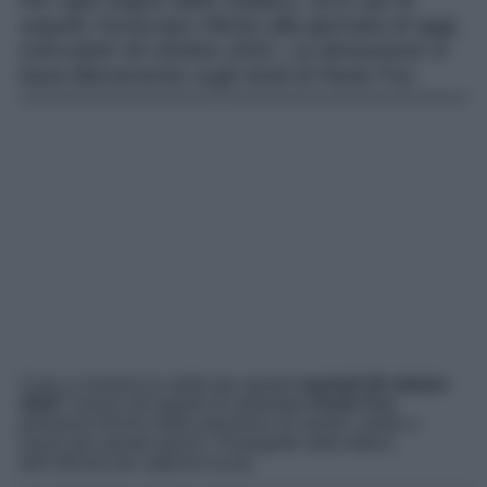
Per ogni segno dello zodiaco, ecco qui di
seguito l’oroscopo riferito alla giornata di oggi,
mercoledì 26 ottobre 2022. La divinazione si
basa liberamente sugli studi di Paolo Fox.
Cosa ci rivelano le stelle per questo
martedì 26 ottobre
2022
? Grazie all’esperto di astrologia
Paolo Fox
possiamo fornirvi delle previsioni su amore, salute e
lavoro per questo giorno. Proseguite nella lettura
dell’articolo per saperne di più.