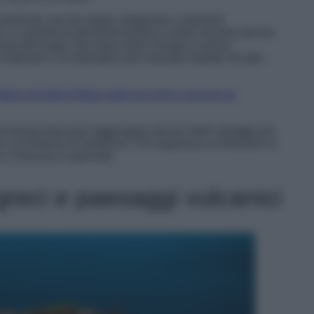
edonali, piccoli negozi artigianali e ristoranti
a. La presenza del porto turistico e delle vecchie barche
nara del luogo. Nei mesi estivi il borgo si anima
ontenute e un’atmosfera più rilassata rispetto ad altre
Mare più belli d’Italia: mete da nord a sud per un
na buona base per raggiungere alcune delle spiagge più
 e la Riserva di Vendicari. Chi organizza un itinerario in
 e Siracusa in giornata.
 greci e paesaggi vulcanici