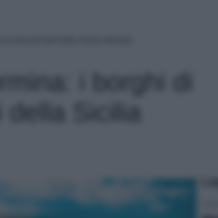
di mare più belli della Sicilia orientale
mina: i borghi di
 della Sicilia
Le