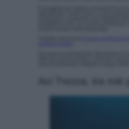
Passeggiare qui significa muoversi tra vicoli p
specializzati in tonno rosso e cucina marinar
contribuisce a mantenere viva l’identità mari
soprattutto la sera, ma conserva dimensioni c
località siciliane molto frequentate.
Potrebbe interessarti
25 Aprile nei Borghi di 
weekend perfetto
Dal punto di vista balneare, Marzamemi è u
belle del sud-est siciliano, come San Lorenzo
auto può facilmente collegare il borgo a Noto
Aci Trezza, tra miti