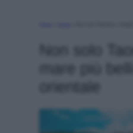
Home
»
Viaggi
»
Non solo Taormina: i borghi 
Non solo Taor
mare più belli
orientale