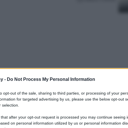
y -
Do Not Process My Personal Information
piazze affacciate sul mare, viaggio nei borghi
ella Sicilia tra tradizioni, spiagge e cucina
to opt-out of the sale, sharing to third parties, or processing of your per
formation for targeted advertising by us, please use the below opt-out s
 selection.
 that after your opt-out request is processed you may continue seeing i
ased on personal information utilized by us or personal information dis