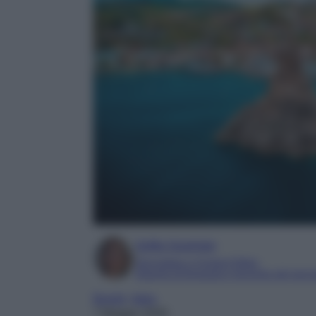
Sofia Gusman
Giornalista e Content Editor
Esperta di linguaggi e tecniche del gior
Borghi
, 
Italia
7 Maggio 2026