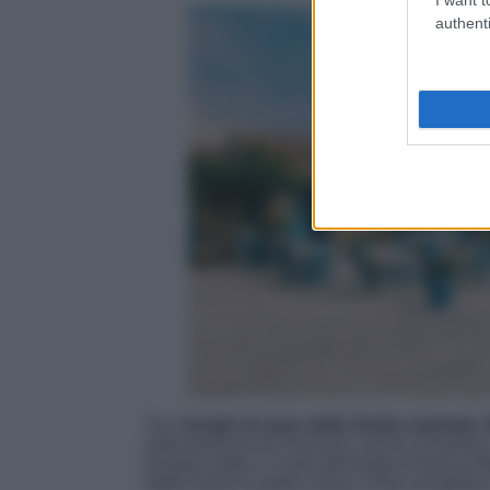
authenti
Tra i
borghi di mare della Sicilia orientale
,
nella provincia di Siracusa, vicino a Pachino, 
tonnara araba. Il cuore del borgo è Piazza R
edifici bassi in pietra chiara, locali all’apert