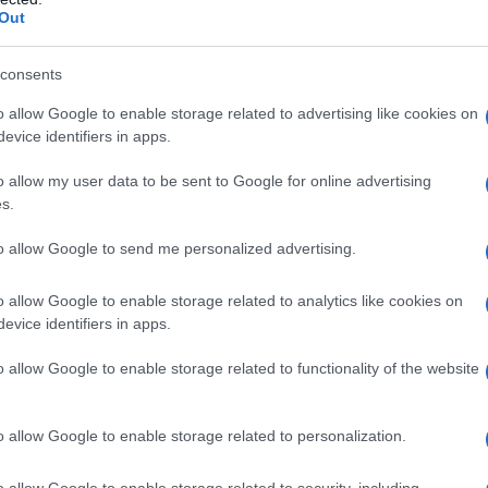
Molti sono perfetti per una sosta di un giorno durante un
Out
e notte per vivere con calma mercati, calette e tramonti
consents
a dei Ciclopi vicino Catania
, il tratto siracusano
fino a
gi costieri spesso meno turistici rispetto alle grandi mete
o allow Google to enable storage related to advertising like cookies on
 tra maggio e ottobre, quando il clima consente di alternare
evice identifiers in apps.
ttembre resta un mese ideale: meno affollamento,
sata.
o allow my user data to be sent to Google for online advertising
lia: guida tra Puglia, Basilicata, Calabria e Sicilia
s.
to allow Google to send me personalized advertising.
ico del Siracusano
lcanici
mare di Siracusa
o allow Google to enable storage related to analytics like cookies on
i piedi della lava
evice identifiers in apps.
o allow Google to enable storage related to functionality of the website
 marinaro più iconico del
o allow Google to enable storage related to personalization.
o allow Google to enable storage related to security, including