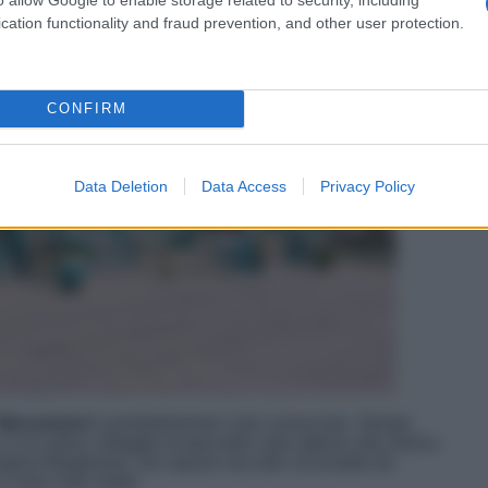
cation functionality and fraud prevention, and other user protection.
CONFIRM
Data Deletion
Data Access
Privacy Policy
Marzamemi
è probabilmente il più conosciuto. Situato
è un antico villaggio di pescatori nato attorno alla storica
egina Margherita, uno spazio raccolto circondato da
o e case color miele.