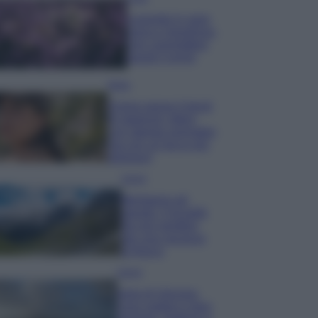
Lavanda in vaso
sana e rigogliosa:
non commettere
questi 3 errori
Moda
Emma segue il trend
di stagione: bikini
con stampa animalier
ma con un tocco più
glamour!
Viaggi
Montagna ad
agosto: 4 località
da non perdere
per una vacanza
al fresco
Viaggi
Isola di Vulcano,
cosa vedere e fare: