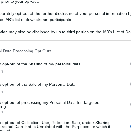
 prior to your opt-out.
rately opt-out of the further disclosure of your personal information by
he IAB’s list of downstream participants.
tion may also be disclosed by us to third parties on the IAB’s List of 
 that may further disclose it to other third parties.
 that this website/app uses one or more Google services and may gath
l Data Processing Opt Outs
including but not limited to your visit or usage behaviour. You may click 
 to Google and its third-party tags to use your data for below specifi
o opt-out of the Sharing of my personal data.
ogle consent section.
In
o opt-out of the Sale of my Personal Data.
ti dell’isola grazie alla presenza di
città celebri come
arattere della costa ionica emerge soprattutto nei piccoli
In
dici dell’Etna. Qui il ritmo cambia: i porticcioli ospitano
ntano il centro della vita quotidiana e le trattorie servono
to opt-out of processing my Personal Data for Targeted
.
ing.
In
traversare località molto diverse tra loro. Alcuni
borghi
inara
, altri uniscono
architettura barocca, spiagge e
o opt-out of Collection, Use, Retention, Sale, and/or Sharing
ersonal Data that Is Unrelated with the Purposes for which it
diretto con il mare, elemento che ha modellato storia,
lected.