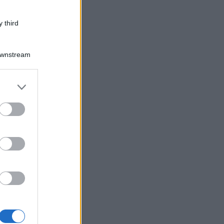
 third
Downstream
er and store
to grant or
ed purposes