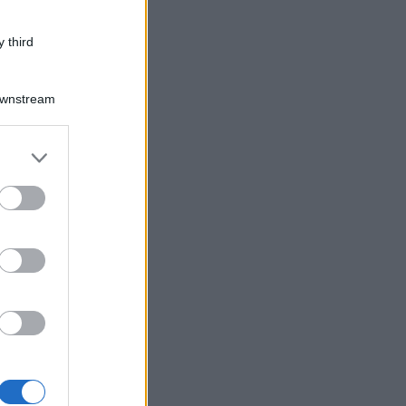
 third
Downstream
er and store
to grant or
ed purposes