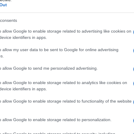
Out
ella Sicilia di rara
consents
o allow Google to enable storage related to advertising like cookies on
evice identifiers in apps.
osto, sito sul punto più alto della provincia di Siracusa e
o allow my user data to be sent to Google for online advertising
ria aggiunge la possibilità di entrare nel cuore delle sue
s.
to allow Google to send me personalized advertising.
adizioni e di cultura e un
borgo siciliano
che vale
to non appena se ne ha occasione, organizzando un
 più.
o allow Google to enable storage related to analytics like cookies on
evice identifiers in apps.
tica e il cui nome ha origini incerte. Tra le ipotesi che
he questo derivi dalla parola araba
baqara
che significa
i bovini”.
o allow Google to enable storage related to functionality of the website
liana vucceri (“macellaio”), che deriva dal francese
glia o persona araba, che un tempo dominavano questo
o allow Google to enable storage related to personalization.
eri, una vera e
autentica perla antica della regione
e
o allow Google to enable storage related to security, including