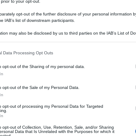
 prior to your opt-out.
rately opt-out of the further disclosure of your personal information by
he IAB’s list of downstream participants.
tion may also be disclosed by us to third parties on the IAB’s List of 
 that may further disclose it to other third parties.
 that this website/app uses one or more Google services and may gath
l Data Processing Opt Outs
including but not limited to your visit or usage behaviour. You may click 
 to Google and its third-party tags to use your data for below specifi
o opt-out of the Sharing of my personal data.
ogle consent section.
In
i del nostro Paese,
la Sicilia
è senza dubbio uno
scrigno
delle bellezze senza tempo e dei borghi tra i più belli
o opt-out of the Sale of my Personal Data.
cuore della Sicilia e andando alla scoperta di uno dei
In
erso tra gli incredibili paesaggi e la natura dei Monti
to opt-out of processing my Personal Data for Targeted
ing.
 è stato inserito tra i
borghi più belli d’Italia.
Una
In
 Lauro
e in cui sono custodite tantissime testimonianze
este zone della popolazione dei Siculi, dei Greci, dei
o opt-out of Collection, Use, Retention, Sale, and/or Sharing
poter ammirare un panorama eccezionale, che dal golfo di
ersonal Data that Is Unrelated with the Purposes for which it
ta.
lected.