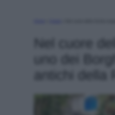
Home
»
Viaggi
»
Nel cuore della Sicilia sorg
Nel cuore del
uno dei Borgh
antichi della