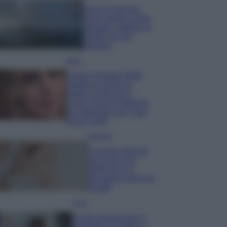
Isola di Vulcano,
cosa vedere e fare:
spiagge, trekking e
luoghi da non
perdere
Moda
Chiara Ferragni detta
tendenza anche in
estate: scopri qui il
nuovo must di stagione
da indossare con i tuoi
beach look!
Bellezza
5 scrub corpo fai
da te per una
pelle liscia e
levigata a prova di
Estate
Casa
Come organizzare il
frigorifero in estate: 5