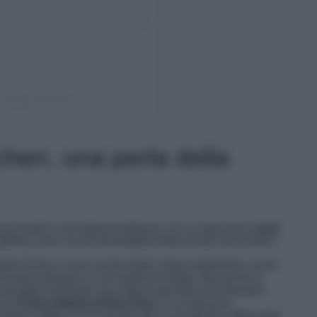
 (@ig_visitsicily)
eri, una perla della
racchiude in sé notevoli bellezze, tra cui spiccano
i resti
finito come “la più formidabile fortezza del Val di Noto”.
ella Sicilia ci sono anche delle chiese bellissime, come
ruzione maestosa e che domina il borgo. Ma anche la
è possibile ammirare una statua marmorea di Antonello
e la
Chiesa Madre di Buccheri,
in cui lasciarsi
ligneo datato al XVI secolo oltre a un dipinto raffigurante