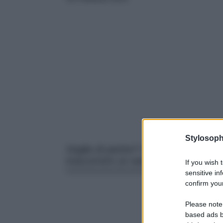
Stylosoph
Voglia di partire? Questo borgo tra i 
trascorrere un weekend fuori porta a
If you wish 
sensitive in
confirm your
Please note
based ads b