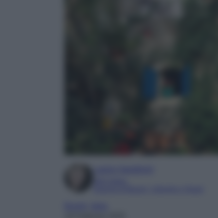
Laura Sandroni
SEO Editor
Esperta di Beauty, Lifestyle e Viaggi
Borghi
, 
Italia
18 Febbraio 2025