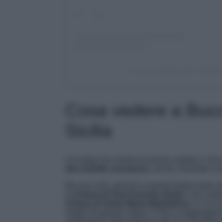
Un post condiviso da VisitSicily
Cosa vedere a Bucch
Sicilia
Un luogo che merita di essere visitato e che 
del castello normanno
, anche chiamato e de
Ma non solo, perché in questo borgo antico d
la
Chiesa di Sant’Antonio Abate
, una cost
Chiesa di Santa Maria Maddalena
, in cui 
Gagini di grande valore. E fino a raggiunger
conquistare dalla bellezza del suo crocifisso 