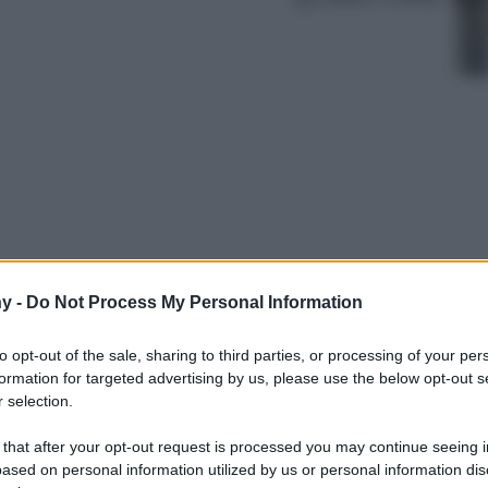
y -
Do Not Process My Personal Information
più antichi della Sicilia è la meta ideale in cui
ll’insegna della bellezza
to opt-out of the sale, sharing to third parties, or processing of your per
formation for targeted advertising by us, please use the below opt-out s
 selection.
 that after your opt-out request is processed you may continue seeing i
ased on personal information utilized by us or personal information dis