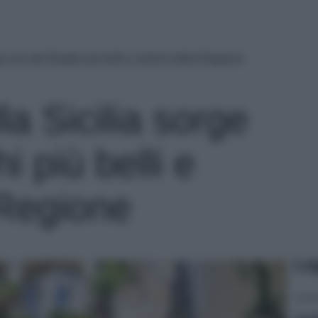
e uno dei Borghi più belli e antichi della Regione
la Sicilia sorge
i più belli e
 Regione
Le