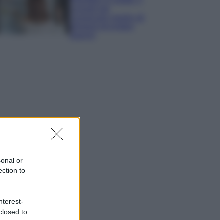
consigli per
conservare meglio gli
alimenti ed evitare
sprechi
sonal or
ection to
nterest-
closed to