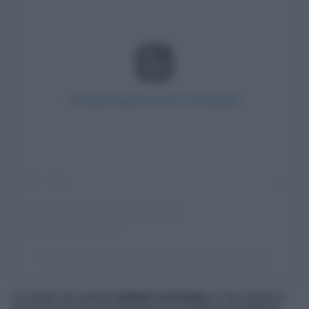
Visualizza questo post su Instagram
Un post condiviso da Eleonora (@eleonora_congiu_)
Un borgo che riporta
indietro nel tempo
e che merita di