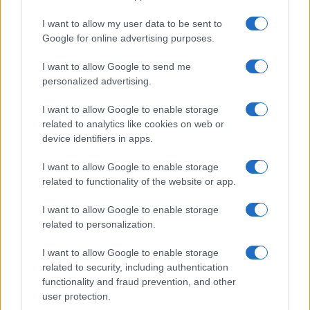
Montagna ad agosto: 4
località da non perdere per
I want to allow my user data to be sent to
una vacanza al fresco
Google for online advertising purposes.
I want to allow Google to send me
Viaggi
personalized advertising.
Isola di Vulcano, cosa vedere
I want to allow Google to enable storage
e fare: spiagge, trekking e
luoghi da non perdere
related to analytics like cookies on web or
device identifiers in apps.
Moda
I want to allow Google to enable storage
related to functionality of the website or app.
Chiara Ferragni detta tendenza
anche in estate: scopri qui il nuovo
must di stagione da indossare con i
I want to allow Google to enable storage
tuoi beach look!
related to personalization.
I want to allow Google to enable storage
related to security, including authentication
functionality and fraud prevention, and other
user protection.