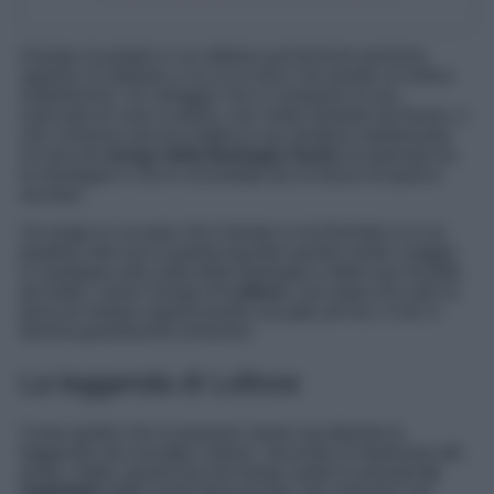
Il borgo incantato in cui abitano pochissime persone,
appena 14 abitanti, e su cui si dice che pende un’antica
maledizione. Un villaggio che si compone di una
manciata di case in pietra, non molto distante da Nuoro, e
che conserva ancora intatta la sua struttura medioevale.
Un piccolo
borgo della Barbagia Sarda
incastonato tra
le montagne e che è circondato da un bosco di querce
secolari.
Un luogo in cui pare che il tempo si sia fermato e in cui
perdersi alla sua scoperta durante questo vostro viaggio
in Sardegna alla volta della Barbagia e delle sue località
più belle, come il borgo di
Lollove
, una meta che vale la
pena di visitare organizzando una gita ad hoc e che vi
donerà grandissime emozioni.
La leggenda di Lollove
Come quelle che si possono vivere ascoltando la
leggenda che avvolge Lollove. Secondo la tradizione del
posto, infatti, questo piccolo borgo sardo in passato
fu
maledetto
dalle suore francescane che vivevano nel