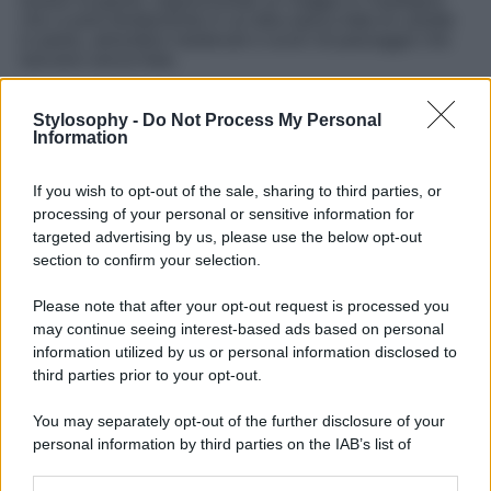
essere scoperto, organizzando un viaggio in Sardegna
che vi porti direttamente in un’altra epoca fatta di casette
in pietra, atmosfere medievali e scorci di paesaggio che
lasciano senza fiato.
Un luogo che è un susseguirsi di
piccole abitazioni
dai
tetti spioventi realizzati con tegole d’argilla, di caratteristici
Stylosophy -
Do Not Process My Personal
camini antichi e architravi che ricordano un tempo passato
Information
che qui non ha mai smesso di esistere.
If you wish to opt-out of the sale, sharing to third parties, or
Una meta densa di atmosfere, di silenzi e di suoni della
natura, che mettono suggestione ma che rendono questo
processing of your personal or sensitive information for
borgo della Barbagia Sarda una meta che non dovreste
targeted advertising by us, please use the below opt-out
perdervi per nessuna ragione al mondo. Un borgo che è
section to confirm your selection.
quasi surreale, In cui entrare con un balzo e che vi porta
velocissimi indietro nel tempo, che vi culla con le sue
Please note that after your opt-out request is processed you
bellezze ma che allo stesso tempo vi fa vivere dentro la
may continue seeing interest-based ads based on personal
leggenda che aleggia su questo luogo particolare.
Permettendovi di vivere un viaggio più unico che raro in
information utilized by us or personal information disclosed to
un luogo che vi farà battere il cuore in ogni istante.
third parties prior to your opt-out.
You may separately opt-out of the further disclosure of your
personal information by third parties on the IAB’s list of
downstream participants.