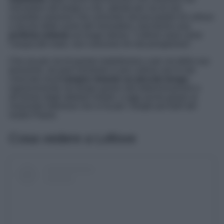
monastero del borgo e che, adirate per via di uno
scandalo amoroso che coinvolse alcune pastori di Lollove
e alcune delle suore del monastero, lanciarono una
profezia nefasta
sul luogo stesso: “Lollove sarai come
l’acqua del mare, non crescerai né mai prospererai”.
Che sia per via di questa maledizione o per via della sua
posizione, da quel momento in poi Lollove non è mai
cresciuto ma
è sempre rimasto un piccolo borgo
,
sopravvivendo nel tempo grazie alla determinazione e
all’amore degli abitanti rimasti, e oggi anche grazie al
crescente interesse che si ha per i borghi più belli del
nostro Paese.
Cosa vedere a Lollove