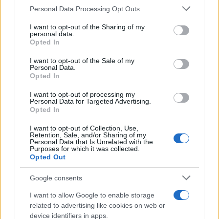
Personal Data Processing Opt Outs
This information may also be disclosed by us to third parties
on the IAB’s List of Downstream Participants that may further
I want to opt-out of the Sharing of my
disclose it to other third parties.
personal data.
Opted In
Please note that this website/app uses one or more Google
services and may gather and store information including but
I want to opt-out of the Sale of my
Personal Data.
not limited to your visit or usage behaviour. You may click to
Opted In
grant or deny consent to Google and its third-party tags to
use your data for below specified purposes in below Google
I want to opt-out of processing my
consent section.
Personal Data for Targeted Advertising.
Leggi anche
Opted In
I want to opt-out of Collection, Use,
Retention, Sale, and/or Sharing of my
Moda
Personal Data that Is Unrelated with the
Purposes for which it was collected.
Emma segue il trend di
Opted Out
stagione: bikini con stampa
animalier ma con un tocco più
Google consents
glamour!
I want to allow Google to enable storage
related to advertising like cookies on web or
Viaggi
device identifiers in apps.