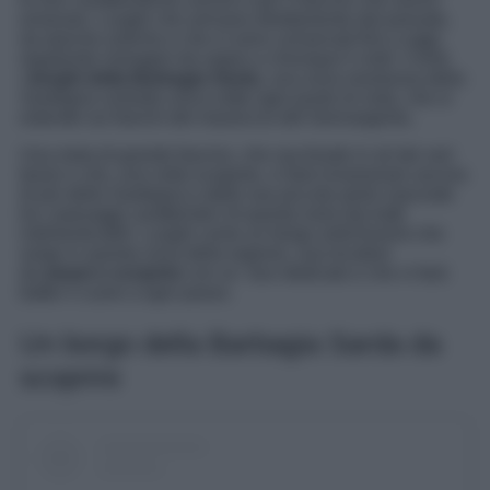
emanare. Luoghi che arrivano direttamente dal passato,
da epoche antiche e che si sono conservati fino a oggi,
regalando immagini da sogno a chiunque li visiti. Come
i
borghi della Barbagia Sarda
, una zona montuosa della
Sardegna centrale unica sotto ogni punto di vista, che si
estende sui fianchi del massiccio del Gennargentu.
Una meta di grande fascino, che racchiude in sé dei veri
tesori e che, una volta scoperta, vi farà innamorare ancora
di più della Sardegna e delle sue piccole perle nascoste
tra i paesaggi caratteristici di questa isola dai tratti
indimenticabili. Luoghi come un borgo antichissimi che
sorge in questa zona della regione, una location
da
amare e scoprire
con un tour dedicato e che vi farà
batter il cuore a ogni passo.
Un borgo della Barbagia Sarda da
scoprire