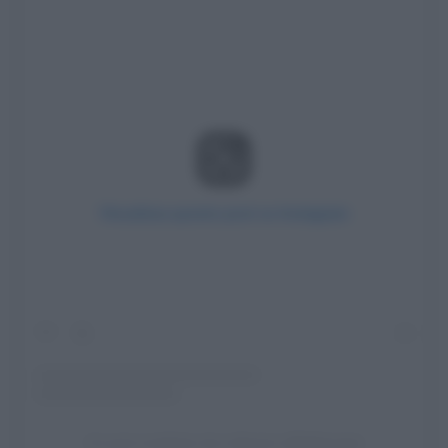
Visualizza questo post su Instagram
Un post condiviso da Lollovers (@lollovexp)