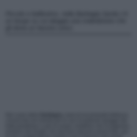
Piccolo e bellissimo, nella Barbagia Sarda c’è
un borgo su cui aleggia una maledizione che
gli dona un fascino unico
Nel cuore della
Sardegna
, isola di eccezionale bellezza,
conosciuta nel mondo per le sue incantevoli spiagge dai
tratti paradisiaci e per le acque cristalline che la bagnano,
esistono dei borghi che lasciano davvero senza fiato, per
le loro caratteristiche uniche e per il fascino che sanno