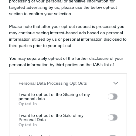
faccine inopportune! Tutto improvvisamente è stato
processing of your personal or sensitive information for
dimenticato! Questo perché purtroppo stanno facendo
targeted advertising by us, please use the below opt-out
tutto il possibile per scoraggiarti e tentare di farti
section to confirm your selection.
abbandonare il timone!
”, ha scritto la fan della
Merlino
, la
quel ha messo un bel like al commento a suo favore e
Please note that after your opt-out request is processed you
contro
Barbara
. Come avrà reagito la partenopea? Al
may continue seeing interest-based ads based on personal
momento d’Urso si trova a Parigi ma sta per tornare in
Italia e questo gesto potrebbe essere l’inizio di una guerra
information utilized by us or personal information disclosed to
silenziosa e letale.
third parties prior to your opt-out.
You may separately opt-out of the further disclosure of your
personal information by third parties on the IAB’s list of
downstream participants.
Personal Data Processing Opt Outs
This information may also be disclosed by us to third parties
on the IAB’s List of Downstream Participants that may further
I want to opt-out of the Sharing of my
disclose it to other third parties.
personal data.
Opted In
Please note that this website/app uses one or more Google
services and may gather and store information including but
I want to opt-out of the Sale of my
Personal Data.
not limited to your visit or usage behaviour. You may click to
Opted In
grant or deny consent to Google and its third-party tags to
use your data for below specified purposes in below Google