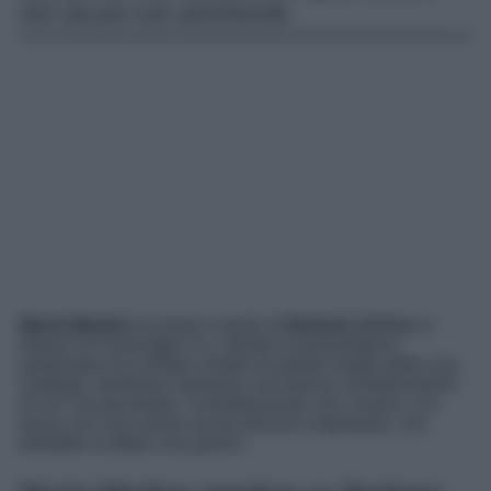
non sia poi così amichevole.
Myrta Merlino
ha preso il posto di
Barbara d’Urso
al
timone di Pomeriggio 5 e, mentre la presentatrice
partenopea ha sempre evitato di parlare troppo della sua
sostituta, sembrava avessero una buona considerazione
di chi l’ha preceduta. Considerazione che, invece, si è
persa con una mossa social davvero importante, che
potrebbe scattare una guerra.