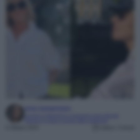
Irene Sangermano
Laureta in letteratura e traduzione interculturale
Esperta in moda e mondo dello spettacolo
8 Ottobre 2023
Lettura: 3 minuti