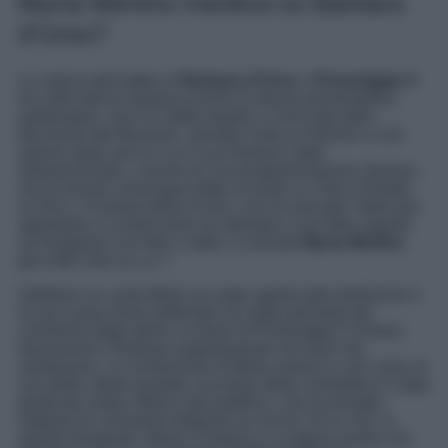
Myrta Merlino mentiva su Barbara
d’Urso?
La notizia dell’addio di
Barbara d’Urso
a
Pomeriggio 5
ha colto tutti di sorpresa anche la stessa presentatrice
partenopea, che si è detta stupita e scioccata della
decisione del Biscione, arrivata come un fulmine a ciel
sereno dopo anni in cui il suo format è stato
ridimensionato, a favore di una programmazione diversa,
ma ha tenuto comunque botta al rivale La Vita in Diretta
su Rai 1. Al posto della d’Urso, che ha lasciato l’Italia per
approdare a Londra dove ha sfamato il suo folto seguito
su Instagram con foto e video, è arrivata
Myrta Merlino
già volto noto su La 7.
Sebbene su carta Myrta sia stata apprezzata tantissimo e
la sua nuova linea editoriale sia stata premiata dai
commenti degli utenti, lo share di Pomeriggio 5 rimane
bassissimo e Barbara segretamente non può che
vantarsene. La conduzione di Myrta arranca e nel corso di
una delle ultime puntate una frase della conduttrice è stata
giudicata molto infelice dal pubblico, che ha postato
migliaia di commenti indignati sui social. Ecco che, in
questo frangente, Myrta si tradisce e scatena quella che