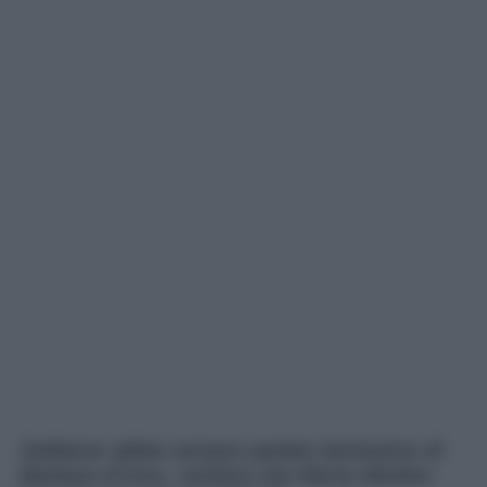
Sebbene abbia sempre parlato benissimo di
Barbara d’Urso, sembra che Myrta Merlino