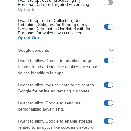
I want to opt-out of processing my
consent section.
Personal Data for Targeted Advertising.
Leggi anche
Opted In
I want to opt-out of Collection, Use,
Retention, Sale, and/or Sharing of my
Personal Data that Is Unrelated with the
Casa
Purposes for which it was collected.
Opted Out
Lavanda in vaso sana e
rigogliosa: non commettere
questi 3 errori
Google consents
I want to allow Google to enable storage
related to advertising like cookies on web or
Moda
device identifiers in apps.
Emma segue il trend di
stagione: bikini con stampa
I want to allow my user data to be sent to
animalier ma con un tocco più
glamour!
Google for online advertising purposes.
I want to allow Google to send me
Viaggi
personalized advertising.
Montagna ad agosto: 4
I want to allow Google to enable storage
località da non perdere per
una vacanza al fresco
related to analytics like cookies on web or