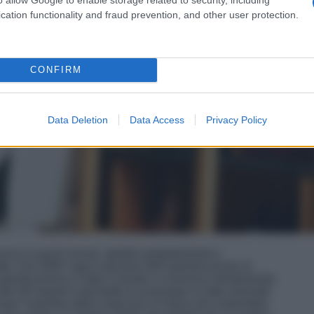
cation functionality and fraud prevention, and other user protection.
CONFIRM
Data Deletion
Data Access
Privacy Policy
nunci in pochi minuti, spedire gratuitamente e
ta. Dal 2009 l’app è pioniere dell’autenticazione di
utenticazione in tutto il mondo e si fornisce direttamente
ltre 60 esperti ti permette di acquistare in tutta serenità!
are l’industria della moda per un futuro più sostenibile.