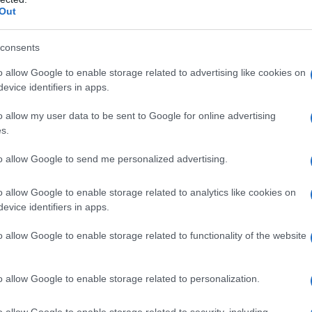
lunga vita alla moda!”
Out
lo di second hand
endita di vintage
e prospera
consents
molte celeb
o allow Google to enable storage related to advertising like cookies on
evice identifiers in apps.
la sua filosofia è “lunga
o allow my user data to be sent to Google for online advertising
s.
to allow Google to send me personalized advertising.
o allow Google to enable storage related to analytics like cookies on
evice identifiers in apps.
o allow Google to enable storage related to functionality of the website
o allow Google to enable storage related to personalization.
o allow Google to enable storage related to security, including