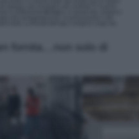
 già esiste e si chiama moda “pre-amata” per un motivo:
 impegno, più circolarità e più creatività. E’ la prima
uto la certificazione
B-Corp
e, in quanto tale, sostene il
tiva alla sovrapproduzione, al sovraconsumo e alle
ella moda. La filosofia dell’app è semplice: lunga vita
ben fornita…non solo di