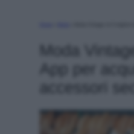
Home
»
Moda
»
Moda Vintage: le 5 migliori
Moda Vintage:
App per acqu
accessori se