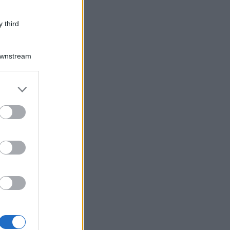
 third
Downstream
er and store
to grant or
ed purposes