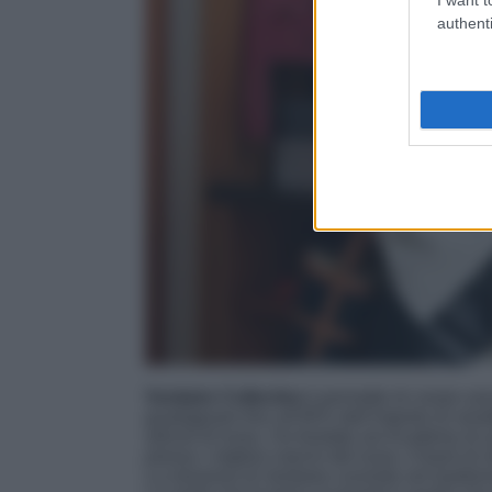
authenti
Vestiaire Collective
ti permette di creare an
guadagnare fino all’85% dell’importo di vendi
articoli di lusso. Ha fondato sei Academy di a
presso i migliori marchi del lusso. Il team di o
La missione di Vestiaire consiste nel trasform