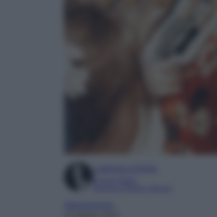
Ludovica Cimino
Content Editor
Esperta di Moda e Beauty
Abbigliamento
15 Ottobre 2023