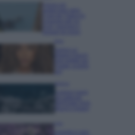
Il borgo più
spettacolare della
Costa dei Trabocchi
conquista tutti: tra
vicoli, panorami e
spiagge da sogno
Moda
Samira Lui
sfoggia il beach
look perfetto per
l’estate: scoprilo
qui!
Bellezza
I profumi marini
più gettonati
dell’Estate 2026,
freschi e leggeri
Casa
Lavanda in vaso