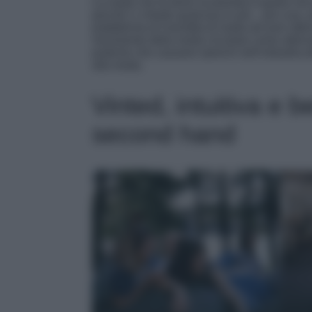
La moda che fa bene al pianeta è quella che
perché ci chiede qualcosa in più…più cura, più
piattaforma di rivendita di moda ad aver otten
movimento della moda circolare come alterna
pratiche che causano sprechi nell’industria d
alla moda.
Vinted, intuitiva e 
second hand