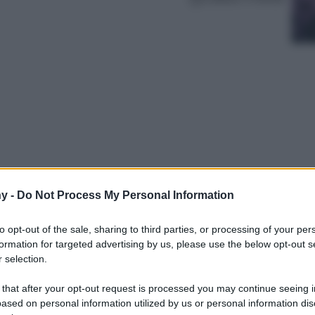
y -
Do Not Process My Personal Information
sentano sicuramente il modo più semplice e
lità e una nuova vita a capi e ad accessori di
to opt-out of the sale, sharing to third parties, or processing of your per
uali in cui milioni di utenti si incontrano per
formation for targeted advertising by us, please use the below opt-out s
a, quella moda che già…
 selection.
 that after your opt-out request is processed you may continue seeing i
ased on personal information utilized by us or personal information dis