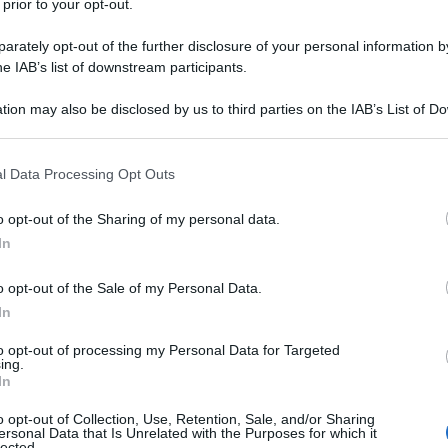
 prior to your opt-out.
rately opt-out of the further disclosure of your personal information by
he IAB’s list of downstream participants.
tion may also be disclosed by us to third parties on the IAB’s List of 
 that may further disclose it to other third parties.
 that this website/app uses one or more Google services and may gath
l Data Processing Opt Outs
including but not limited to your visit or usage behaviour. You may click 
 to Google and its third-party tags to use your data for below specifi
o opt-out of the Sharing of my personal data.
ogle consent section.
In
o opt-out of the Sale of my Personal Data.
In
sicuramente il modo più semplice e veloce per dare una
 ad accessori di seconda mano. Si tratta di luoghi virtuali
to opt-out of processing my Personal Data for Targeted
brare il proprio stile e la moda, quella moda che già esiste,
ing.
ericolo: stiamo parlando della moda pre-loved, pre-amata,
In
e un futuro più sostenibile. Ecco, allora, le migliori app
o opt-out of Collection, Use, Retention, Sale, and/or Sharing
ersonal Data that Is Unrelated with the Purposes for which it
lected.