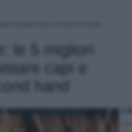
 App per acquistare capi e accessori second hand
 le 5 migliori
istare capi e
cond hand
Le