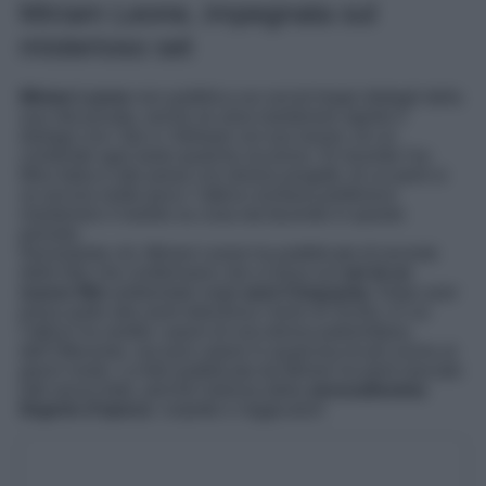
Miriam Leone, impegnata sul
misterioso set
Miriam Leone
non pubblica sui social troppi dettagli della
sua vita privata, anche se ama mantenere aperto il
dialogo con i fan e i follower sul suo lavoro, di cui
condivide ogni tanto qualche accenno. Di recente l’ex
Miss Italia è alle prese con diversi progetti, di cui però si
sa ancora molto poco: l’attrice siciliana preferisce
mantenere il riserbo su cosa sta facendo in questo
periodo.
Nonostante ciò, Miriam Leone ha pubblicato di recente
delle foto che confermano che si trova sul
set di un
nuovo film
ambientato negli
anni Cinquanta
. Dopo aver
preso parte alla serie televisiva I leoni di Sicilia, in cui
l’attrice ha vestito i panni di una donna palermitana
dell’Ottocento, ora può calarsi in qualcosa di più vicino ai
giorni nostri. La foto pubblicata da Miriam ha però lasciato
tutti senza fiato, perché indossa della
sensualissima
lingerie d’epoca
: corpetto e reggicalze!