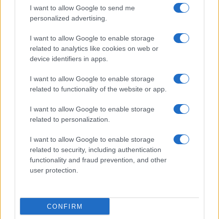
I want to allow Google to send me
Viaggi
personalized advertising.
Il borgo più spettacolare della
Costa dei Trabocchi conquista
I want to allow Google to enable storage
tutti: tra vicoli, panorami e spiagge
related to analytics like cookies on web or
da sogno
device identifiers in apps.
I want to allow Google to enable storage
Moda
related to functionality of the website or app.
Samira Lui sfoggia il beach
look perfetto per l’estate:
I want to allow Google to enable storage
scoprilo qui!
related to personalization.
I want to allow Google to enable storage
related to security, including authentication
functionality and fraud prevention, and other
user protection.
© – Stylosophy – Anicaflash S.r.l. – P.Iva 01816001000 – Testata
Giornalistica registrata presso il Tribunale ordinario di Roma, n° 111/2022
del 21/07/2022
CONFIRM
Contatti