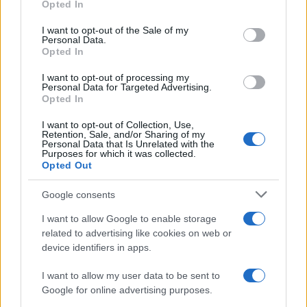
Opted In
Please note that this website/app uses one or more Google
services and may gather and store information including but
I want to opt-out of the Sale of my
Personal Data.
not limited to your visit or usage behaviour. You may click to
Opted In
grant or deny consent to Google and its third-party tags to
use your data for below specified purposes in below Google
I want to opt-out of processing my
consent section.
Personal Data for Targeted Advertising.
Leggi anche
Opted In
I want to opt-out of Collection, Use,
Retention, Sale, and/or Sharing of my
Personal Data that Is Unrelated with the
Casa
Purposes for which it was collected.
Opted Out
Dove posizionare il divano
secondo il Feng Shui: gli
errori da evitare
Google consents
I want to allow Google to enable storage
related to advertising like cookies on web or
Moda
device identifiers in apps.
Chiara Ferragni, più bella
che mai: al naturale e senza
I want to allow my user data to be sent to
make up VIDEO
Google for online advertising purposes.