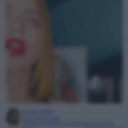
Enrica Ciorba
Digital Content Editor
Laureata in mediazione linguistica ed interculturale