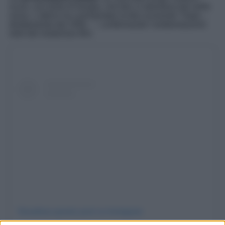
scuro, con tanto di frangia, che ben si allontana dal solito
rosso. L’attrice ha commentato la foto scrivendo “Oops…
direttamente dal 1956…”, confermando l’ambientazione
retrò del misterioso film.
Visualizza questo post su Instagram