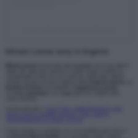
Un post condiviso da miriam leone (@mirimeo)
Miriam Leone sexy in lingerie
Miriam Leone
ha lasciato tutti stupefatti con il suo ultimo
selfie allo specchio: persino il marito Paolo Carullo ha
commentato la foto con un cuoricino. Nella foto l’attrice
sembra trovarsi sul set e indossa della
lingerie bianca
: un
bustino di pizzo
con bretelle e
reggiseno a punta
,
un’ampia
guepiere
e un reggicalze con collant color
carne annessi.
LEGGI ANCHE>>>
ELETTRA LAMBORGHINI È UNA
SEDUCENTE FEMME FATALE: CON L’ABITO
TRASPARENTE SI VEDE TUTTO!
Il look vintage si completa con una morbida giacchina e
un’
acconciatura inedita
: un caschetto lungo castano