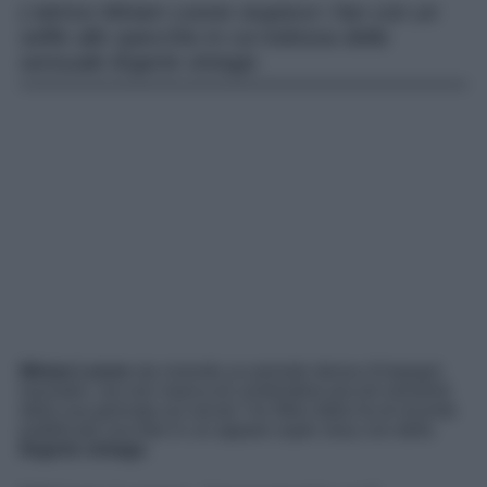
L’attrice Miriam Leone stupisce i fan con un
selfie allo specchio in cui indossa della
sensuale lingerie vintage.
Miriam Leone
sta vivendo un periodo denso d’impegni
lavorativi, ma non manca di condividere piccoli momenti
della sua giornata sui social: l’ex Miss Italia ha di recente
pubblicato una foto in cui appare super sexy con della
lingerie vintage
.