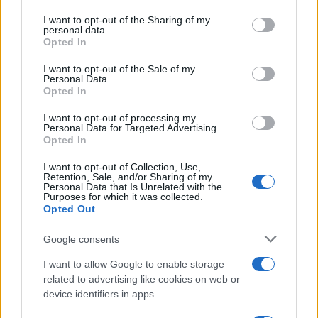
del 21/07/2022
on the IAB’s List of Downstream Participants that may further
I want to opt-out of the Sharing of my
Contatti
disclose it to other third parties.
personal data.
Opted In
Please note that this website/app uses one or more Google
services and may gather and store information including but
Privacy Policy
Preferenze privacy
Mappa del sito
Chi siamo
Redazione
I want to opt-out of the Sale of my
Codice Etico
Pubblicità
Personal Data.
not limited to your visit or usage behaviour. You may click to
Opted In
grant or deny consent to Google and its third-party tags to
use your data for below specified purposes in below Google
I want to opt-out of processing my
consent section.
Personal Data for Targeted Advertising.
Opted In
I want to opt-out of Collection, Use,
Retention, Sale, and/or Sharing of my
Personal Data that Is Unrelated with the
Purposes for which it was collected.
Opted Out
Google consents
I want to allow Google to enable storage
related to advertising like cookies on web or
device identifiers in apps.