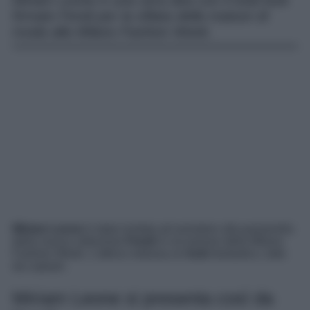
Miriam Leone è una vera dea con il total look
firmato Fendi per la sfilata della maison di
moda alla Milano Fashion Week.
Miriam Leone
è stata invitata ad assistere alla passerella
della nuova collezione
Fendi
in occasione della Milano
Fashion Week. L’attrice indossa un
look
fantastico, tutto
da copiare.
Miriam Leone si presenta così da