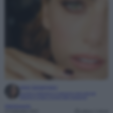
Irene Sangermano
Laureta in letteratura e traduzione interculturale
Esperta in moda e mondo dello spettacolo
Abbigliamento
23 Settembre 2022
Lettura: 2 minuti