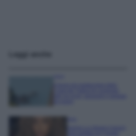
Leggi anche
Viaggi
Il borgo più spettacolare della
Costa dei Trabocchi conquista
tutti: tra vicoli, panorami e spiagge
da sogno
Moda
Samira Lui sfoggia il beach
look perfetto per l’estate: