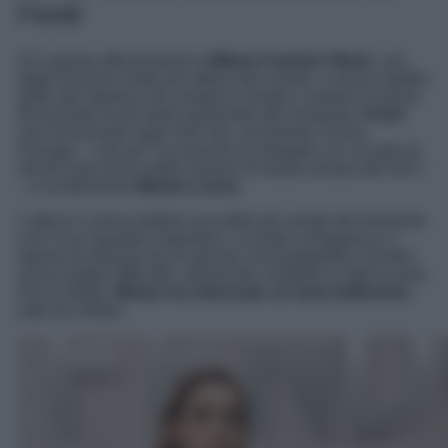
Fendi
Si è aperta ufficialmente la
Milano Fashion Week
, uno
degli eventi di moda più atteso del mondo, e senza dubbio
dalle star italiane che vengono invitate a sedersi in prima
fila durante le più belle passerelle del momento.
Fendi
non ha lesinato sugli inviti Vip, arruolando Chiara
Ferragni – che per l’occasione ha stregato con un paio di
stivali rosso fuoco della maison di moda romana del 2017
– e la bellissima
Miriam Leone
.
L’attrice è senza dubbio una delle più amate del momento
con il suo sguardo magnetico, la risata contagiosa e il
talento di passare da un genere cinematografico all’altro
senza troppe difficoltà, rimanendo credibile in tutte le parti.
Per la sfilata,
Miriam ha indossato un look bellissimo
,
tutto da imitare.