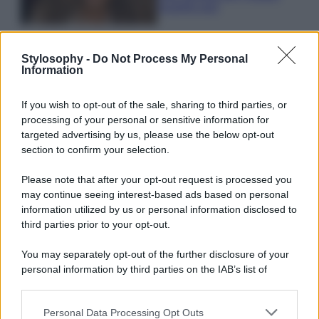
scoprilo qui!
Bellezza
Stylosophy -
Do Not Process My Personal
Information
I profumi marini più
gettonati dell’Estate 2026,
freschi e leggeri
If you wish to opt-out of the sale, sharing to third parties, or
processing of your personal or sensitive information for
targeted advertising by us, please use the below opt-out
section to confirm your selection.
Casa
Lavanda in vaso sana e
Please note that after your opt-out request is processed you
rigogliosa: non commettere
may continue seeing interest-based ads based on personal
questi 3 errori
information utilized by us or personal information disclosed to
third parties prior to your opt-out.
You may separately opt-out of the further disclosure of your
personal information by third parties on the IAB’s list of
downstream participants.
© – Stylosophy – Anicaflash S.r.l. – P.Iva 01816001000 – Testata
Personal Data Processing Opt Outs
Giornalistica registrata presso il Tribunale ordinario di Roma, n° 111/2022
This information may also be disclosed by us to third parties