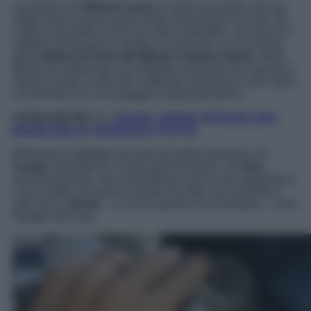
La bellezza di
Miriam Leone
è indiscussa tanto che nel
2008 vinse la fascia di più bella, stracciando le rivali. Ma
l’attrice possiede anche uno stile invidiabile, che riesce a
mettere ancora più in risalto il suo fascino. In occasione
della
sfilata di Fendi alla Milano Fashion Week
, infatti,
Miriam ha optato per un completo composto da crop-top a
manica lunga e collo alto, abbinato alla gonna color cipria
che termina con una pioggia di deliziose prime.
LEGGI ANCHE >>
>
SOLEIL SORGE SFOGGIA UNA
MANICURE DI TENDENZA! (FOTO)
Bellissima la
borsa
arricchita da pietre preziose e le
scarpe
, futuristiche, in finta pelle di pitone. Un
look
veramente bello, che rende Miriam ancora più raggiante e
che è adatto ad essere emulato da tutte, pur venendo a
patti che le
piume
– in un’occasione non mondana – sono
rilegate alla sera.