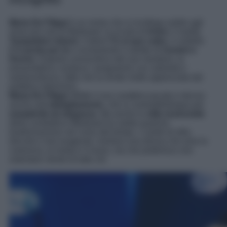
Maria De Filippi
è un nome che si ricollega subito agli
show più noti di Mediaset: la scuola di
Amici
, il reality
Temptation Island
, il talent
Tú sí que vales
, il celebre
C’è posta per te
e ovviamente il salotto di
Uomini e
Donne
. Esperta conoscitrice del suo mestiere, la
presentatrice conduce i programmi con sobrietà e
autorevolezza, fatto che la rende molto apprezzata dal
pubblico televisivo.
Maria De Filippi
riflette il suo carattere pacato e deciso
anche nell’
abbigliamento
, che si contraddistingue per
semplicità ed eleganza
. Ma anche lo
stile essenziale
della conduttrice Mediaset ha subito qualche
trasformazione nel corso del tempo. I cambi di stile,
discreti e mai esagerati, rivelano una donna che ama la
coerenza, la moda e il lusso, ma che preferisce non
ostentare niente di tutto ciò.