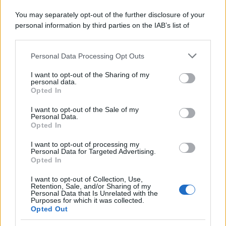
You may separately opt-out of the further disclosure of your
personal information by third parties on the IAB’s list of
downstream participants.
Personal Data Processing Opt Outs
This information may also be disclosed by us to third parties
on the IAB’s List of Downstream Participants that may further
I want to opt-out of the Sharing of my
disclose it to other third parties.
personal data.
Opted In
Please note that this website/app uses one or more Google
services and may gather and store information including but
I want to opt-out of the Sale of my
Personal Data.
not limited to your visit or usage behaviour. You may click to
Opted In
grant or deny consent to Google and its third-party tags to
use your data for below specified purposes in below Google
I want to opt-out of processing my
consent section.
Personal Data for Targeted Advertising.
Opted In
I want to opt-out of Collection, Use,
Retention, Sale, and/or Sharing of my
Personal Data that Is Unrelated with the
Purposes for which it was collected.
Opted Out