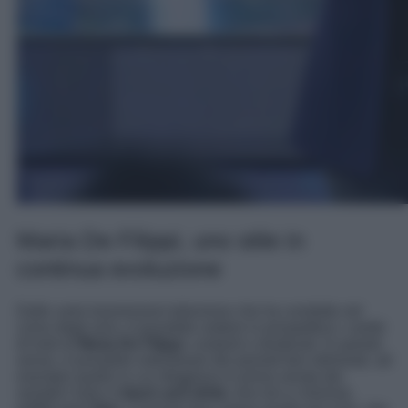
Maria De Filippi, uno stile in
continua evoluzione
Dalle varie trasmissioni televisive che ha condotto nel
corso degli anni, è possibile vedere in prospettiva i cambi
di look di
Maria De Filippi
, costanti e strutturati. In questo
senso, è possibile individuare dei periodi ben delineati, ad
esempio quello in cui sfoggiava in prima serata dei
semplici look in
black and white
, bon ton e minimal,