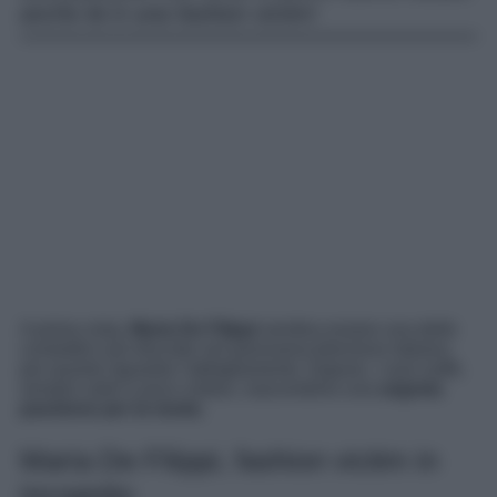
anche lei è una fashion victim!
A prima vista,
Maria De Filippi
sembra essere una delle
conduttrici più discrete nel panorama televisivo italiano
per quanto riguarda l’abbigliamento. Eppure, i suoi outfit,
sempre sobri e poco vistosi, nascondono una
segreta
passione per la moda
.
Maria De Filippi, fashion victim in
incognito