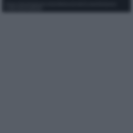
Privacy Policy
Preferenze privacy
Mappa del sito
Chi siamo
Redazione
Codice Etico
Pubblicità