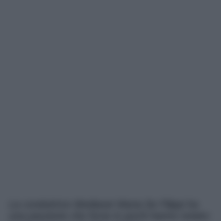
La conduttrice Mediaset Maria De Filippi ha
una passione che forse in pochi hanno notato: