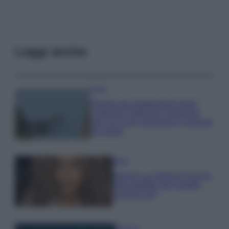
Leggi anche
Viaggi
Il borgo più spettacolare della
Costa dei Trabocchi conquista
tutti: tra vicoli, panorami e spiagge
da sogno
Moda
Samira Lui sfoggia il beach
look perfetto per l’estate:
scoprilo qui!
Bellezza