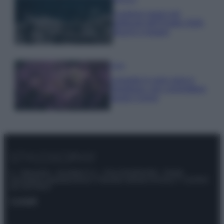
I profumi marini più
gettonati dell’Estate 2026,
freschi e leggeri
Casa
Lavanda in vaso sana e
rigogliosa: non commettere
questi 3 errori
© – Stylosophy – Anicaflash S.r.l. – P.Iva 01816001000 – Testata
Giornalistica registrata presso il Tribunale ordinario di Roma, n° 111/2022
del 21/07/2022
Contatti