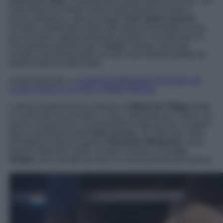
griffati però
Dior
. A questa fase segue quella più rock, che
vede Maria De Filippi vestire abiti aderenti in pelle e
tacchi vertiginosi, spesso targati
Yves Saint Laurent
.
Un’altra caratteristica dello stile della presentatrice sono
gli accessori, apparentemente semplici, ma indicatori di
una grande passione per il
lusso
: orologi, bracciali,
scarpe e gli immancabili occhiali sono sempre griffati da
famosi brand di alto livello.
LEGGI ANCHE>>>
CHIARA FERRAGNI SFOGGIA UN
LOOK PERFETTO PER I PRIMI FREDDI
L’ultima trasformazione stilistica di
Maria De Filippi
mette
al centro del suo armadio i colori. Abbandonati i tubini e le
gonne al ginocchio, la presentatrice opta per dei completi
giacca-pantalone dalle
tinte accese
. Gli abiti pop, della
prestigiosa maison inglese
Alexander McQueen
, sono
spesso abbinati a delle comode sneakers di
Louis
Vuitton
, più comode dei tacchi e decisamente più fashion.