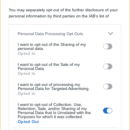
You may separately opt-out of the further disclosure of your
personal information by third parties on the IAB’s list of
downstream participants.
Personal Data Processing Opt Outs
This information may also be disclosed by us to third parties
on the IAB’s List of Downstream Participants that may further
I want to opt-out of the Sharing of my
disclose it to other third parties.
personal data.
Opted In
Please note that this website/app uses one or more Google
services and may gather and store information including but
I want to opt-out of the Sale of my
Personal Data.
not limited to your visit or usage behaviour. You may click to
Opted In
grant or deny consent to Google and its third-party tags to
use your data for below specified purposes in below Google
I want to opt-out of processing my
consent section.
Personal Data for Targeted Advertising.
Opted In
I want to opt-out of Collection, Use,
Retention, Sale, and/or Sharing of my
Personal Data that Is Unrelated with the
Purposes for which it was collected.
Opted Out