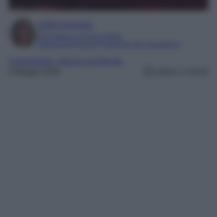
Sofia Gusman
Giornalista e Content Editor
Esperta di linguaggi e tecniche del giornalismo
Arredamento
, 
Maisons du Monde
9 Maggio 2026
Lettura: 4 minuti