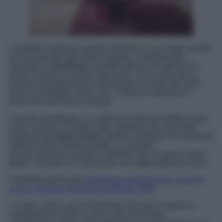
La palette scelta per questa collezione è uno degli aspetti
più riconoscibili dell’intero progetto. Il protagonista
assoluto è il
bordeaux
, tonalità intensa che attraversa
arredi, tessili e accessori decorativi. Una scelta che si
inserisce perfettamente nelle tendenze colore del 2026,
dove il cosiddetto “cherry red” continua a dominare il
panorama dell’interior design.
Accanto al bordeaux, la collezione utilizza tonalità neutre
come l’avorio e il beige caldo, abbinate alle sfumature
profonde del
legno scuro
. Questo contrasto crea ambienti
raffinati senza risultare freddi. Le superfici
monocromatiche vengono interrotte solo da pochi motivi
grafici, utilizzati con misura per non appesantire gli spazi.
Potrebbe interessarti
Anteprima esclusiva web: scopri le
nuove collezioni Maisons du Monde 2026
Le righe sottili e gli inserti floreali stilizzati compaiono
soprattutto nei tessili e nelle carte decorative,