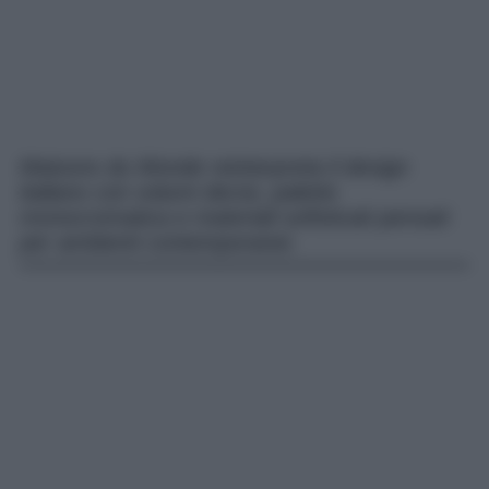
Maisons du Monde reinterpreta il design
italiano con volumi decisi, palette
monocromatica e materiali sofisticati pensati
per ambienti contemporanei.