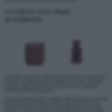
La materia come elogio
all’artigianato
Uno degli aspetti più interessanti della nuova collezione è
il lavoro sui materiali. Qui la materia non viene utilizzata
solo per ragioni estetiche ma diventa il vero elemento
narrativo dell’intero progetto.
Il grande protagonista è il
noce
, scelto per la sua capacità
di trasmettere profondità e calore agli ambienti. Le sue
venature naturali vengono valorizzate attraverso finiture