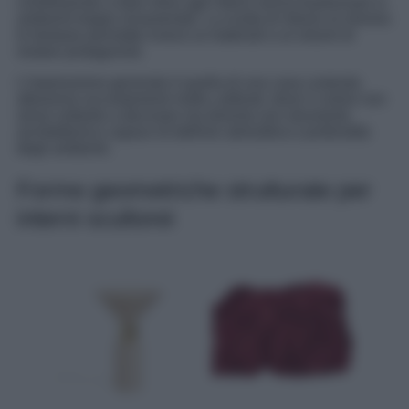
contribuendo a dare ritmo agli interni senza trasformarli in
ambienti troppo ornamentali. La scelta di ridurre al minimo
le fantasie permette invece ai materiali e ai volumi di
restare protagonisti.
L’impressione generale è quella di una casa costruita
attraverso accostamenti molto calibrati, dove il colore non
serve soltanto a decorare ma diventa uno strumento
architettonico capace di definire atmosfera e profondità
degli ambienti.
Forme geometriche strutturate per
interni scultorei