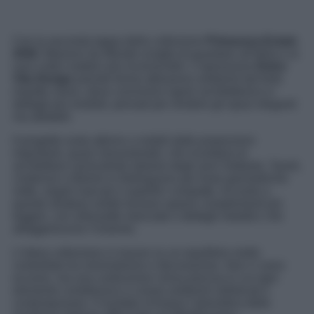
Con la seconda tappa della collezione
Primavera-Estate
2026
, Maisons du Monde sceglie di guardare all’Italia e ai
suoi codici estetici più riconoscibili. L’ispirazione
Dolce
Vita Design
prende forma attraverso ambienti dal forte
impatto visivo, dove convivono rigore architettonico e
dettagli più morbidi, pensati per rendere gli spazi eleganti
ma abitabili.
Il progetto ruota attorno a mobili dalle proporzioni
importanti, quasi monumentali, che ricordano le
architetture razionaliste italiane degli anni Settanta. Tavoli,
credenze e librerie si distinguono per linee geometriche
nette, angoli marcati e superfici compatte. Accanto a
queste strutture solide trovano spazio complementi più
leggeri, con silhouette slanciate e dettagli metallici che
alleggeriscono l’insieme.
L’intera collezione si muove su un equilibrio molto
controllato tra minimalismo e decorazione. Non ci sono
eccessi, ma una costruzione visiva precisa in cui ogni
elemento contribuisce a creare ambienti sofisticati e
contemporanei. Il risultato richiama l’atmosfera delle