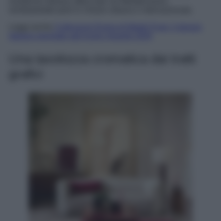
residenze italiane affacciate sul Mediterraneo,
reinterpretate però in chiave urbana e internazionale.
Leggi anche
Collezione Emma di Mobili Fiver: il design
italiano premiato agli Iconic Awards 2025
Una tavolozza cromatica dai tratti
grafici