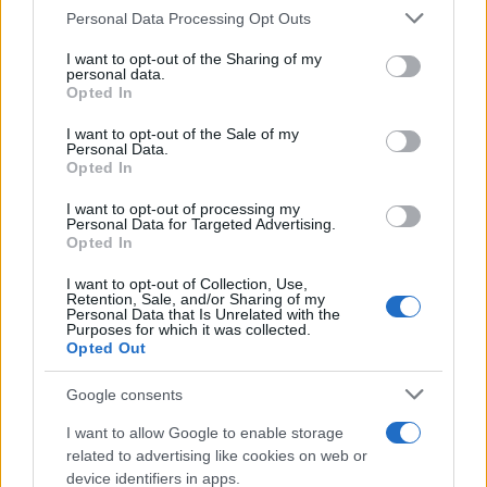
Personal Data Processing Opt Outs
This information may also be disclosed by us to third parties
on the IAB’s List of Downstream Participants that may further
I want to opt-out of the Sharing of my
disclose it to other third parties.
personal data.
Opted In
Please note that this website/app uses one or more Google
services and may gather and store information including but
I want to opt-out of the Sale of my
Personal Data.
not limited to your visit or usage behaviour. You may click to
Opted In
grant or deny consent to Google and its third-party tags to
use your data for below specified purposes in below Google
I want to opt-out of processing my
consent section.
Personal Data for Targeted Advertising.
Leggi anche
Opted In
I want to opt-out of Collection, Use,
Retention, Sale, and/or Sharing of my
Personal Data that Is Unrelated with the
Casa
Purposes for which it was collected.
Opted Out
Lavanda in vaso sana e
rigogliosa: non commettere
questi 3 errori
Google consents
I want to allow Google to enable storage
related to advertising like cookies on web or
Moda
device identifiers in apps.
Emma segue il trend di