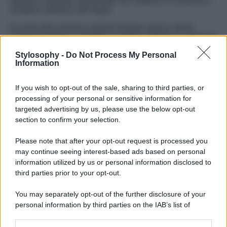
opache e superfici spazzolate che mettono in evidenza il
carattere autentico del legno.
Accanto alle essenze naturali trovano spazio velluti,
jacquard materici e dettagli in metallo satinato. Il contrasto
tra superfici morbide e finiture lucide crea un equilibrio
molto contemporaneo, pensato per ambienti sofisticati ma
Stylosophy -
Do Not Process My Personal
Information
accoglienti.
La collezione introduce anche un approccio più attento
If you wish to opt-out of the sale, sharing to third parties, or
alla sostenibilità. Molti arredi utilizzano infatti
legni
processing of your personal or sensitive information for
certificati FSC®
, combinati con pannelli tecnici che
permettono di ridurre gli sprechi senza compromettere la
targeted advertising by us, please use the below opt-out
qualità estetica del prodotto.
section to confirm your selection.
L’obiettivo finale è creare interni in cui comfort, design e
Please note that after your opt-out request is processed you
artigianalità convivano in modo naturale. Una direzione
may continue seeing interest-based ads based on personal
che conferma come il mercato dell’arredo stia puntando
sempre di più su materiali autentici, produzioni
information utilized by us or personal information disclosed to
responsabili e pezzi destinati a durare nel tempo.
third parties prior to your opt-out.
You may separately opt-out of the further disclosure of your
personal information by third parties on the IAB’s list of
downstream participants.