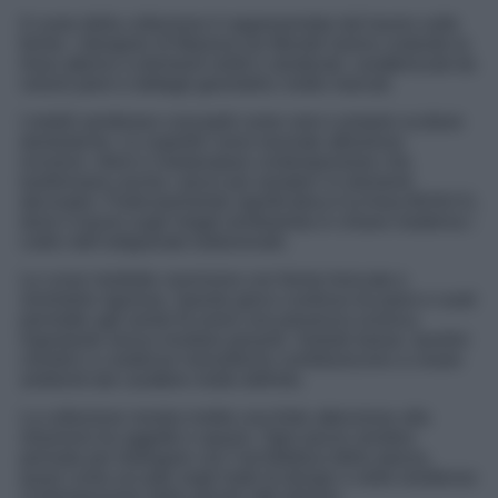
Il cuore della collezione è rappresentato dal lavoro sulle
forme. I designer di Maisons du Monde hanno costruito la
linea attorno a elementi solidi e strutturati, caratterizzati da
volumi pieni e dettagli geometrici molto marcati.
I mobili sembrano concepiti come vere e proprie sculture
domestiche. Le superfici sono lavorate attraverso
incisioni, rilievi e modanature contemporanee che
trasformano anche i pezzi più semplici in elementi
decorativi. Particolarmente significativa è la linea BOSCO,
dove il lavoro sugli intagli reinterpreta in chiave moderna i
codici dell’artigianato tradizionale.
Le curve morbide convivono con forme troncate e
simmetrie rigorose. Questo gioco continuo tra pieni e vuoti
permette agli arredi di avere una presenza scenica
importante senza risultare pesanti. Sedute basse, tavolini
cilindrici e credenze monolitiche contribuiscono a creare
ambienti dal carattere molto definito.
La collezione mostra inoltre una forte attenzione alla
relazione tra oggetto e spazio. Ogni pezzo sembra
pensato per dialogare con l’architettura della stanza,
quasi come accade negli hotel di design o nelle residenze
contemporanee delle grandi città italiane.