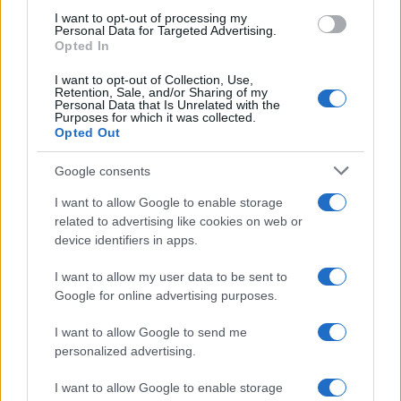
use your data for below specified purposes in below Google
I want to opt-out of processing my
consent section.
Personal Data for Targeted Advertising.
Leggi anche
Opted In
I want to opt-out of Collection, Use,
Retention, Sale, and/or Sharing of my
Viaggi
Personal Data that Is Unrelated with the
Purposes for which it was collected.
Il borgo più spettacolare della
Opted Out
Costa dei Trabocchi conquista
tutti: tra vicoli, panorami e spiagge
Google consents
da sogno
I want to allow Google to enable storage
related to advertising like cookies on web or
Moda
device identifiers in apps.
Samira Lui sfoggia il beach
look perfetto per l’estate:
I want to allow my user data to be sent to
scoprilo qui!
Google for online advertising purposes.
I want to allow Google to send me
Bellezza
personalized advertising.
I profumi marini più
I want to allow Google to enable storage
gettonati dell’Estate 2026,