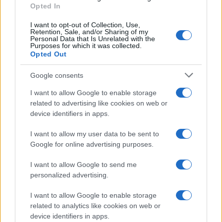
Leggi anche
Opted In
I want to opt-out of Collection, Use,
Retention, Sale, and/or Sharing of my
Personal Data that Is Unrelated with the
Casa
Purposes for which it was collected.
Opted Out
Lavanda in vaso sana e
rigogliosa: non commettere
questi 3 errori
Google consents
I want to allow Google to enable storage
related to advertising like cookies on web or
Moda
device identifiers in apps.
Emma segue il trend di
stagione: bikini con stampa
I want to allow my user data to be sent to
animalier ma con un tocco più
glamour!
Google for online advertising purposes.
I want to allow Google to send me
Viaggi
personalized advertising.
Montagna ad agosto: 4
I want to allow Google to enable storage
località da non perdere per
una vacanza al fresco
related to analytics like cookies on web or
device identifiers in apps.