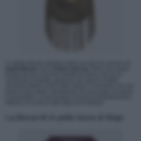
Lo spirito folk più autentico però non può che arrivare da
Isabel Marant
con la
Oskan Soft zip
. Pelle color taupe,
frange all over e borchie metalliche danno vita ad un
accessorio d’impatto, generoso nei volumi e fedele
all’anima ribelle e boho della stilista. È una borsa che non
teme di farsi notare, pensata per chi ama osare con grinta
e personalità. La sua energia richiama immediatamente i
festival e le icone di stile degli anni Settanta.
La Borsa M in pelle liscia di Maje