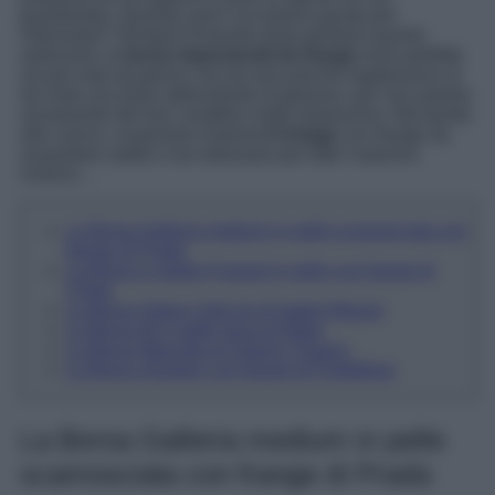
guardaroba. Quando sarà l’occasione giusta per
indossarle? Sempre! Essendo tanto grintose quanto
seducenti, le
borse impreziositi da frange
sono perfette
sia per look da giorno che da sera poiché regaleranno al
tuo look una dose abbondante di glamour, per non parlare
ovviamente del loro carattere molto sbarazzino. Ma bando
alle ciance, scopriamo insieme
6 it-bags
con frange da
acquistare subito e da indossare per tutto l’autunno
inverno…
La Borsa Galleria medium in pelle scamosciata con
frange di Prada
La Borsa a spalla Foulard in pelle con frange di
Chloé
La Borsa Oskan Soft zip di Isabel Marant
La Borsa M in pelle liscia di Maje
La Borsa Marcella di Gianni Chiarini
La Borsa shopper con frange di Pull&Bear
La Borsa Galleria medium in pelle
scamosciata con frange di Prada