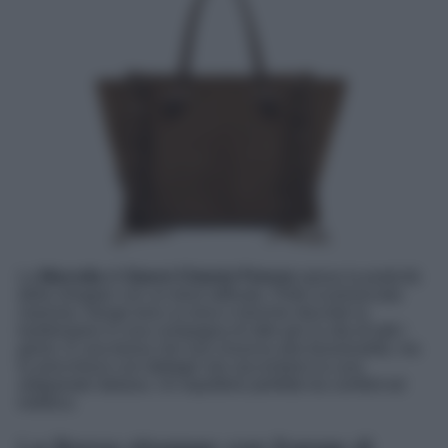
La
Marcella
di
Gianni Chiarini Firenze
sposa la praticità
della shopper con un twist raffinato. Pelle scamosciata
marrone, frange tono su tono e borchie discrete la
trasformano in una compagna di stile per la vita di tutti i
giorni. È una borsa che non rinuncia alla funzionalità, ma
la arricchisce con dettagli che raccontano la cura
artigianale italiana. Un equilibrio perfetto tra comfort ed
estetica.