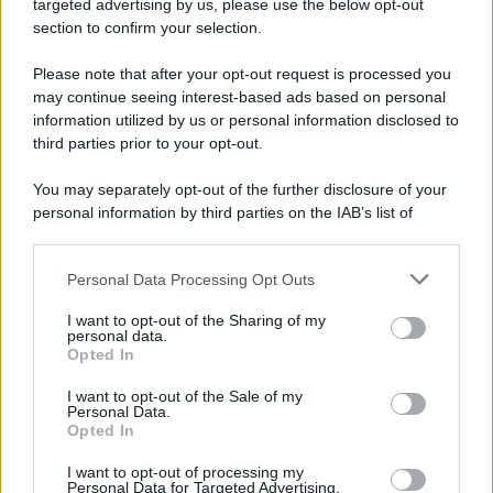
targeted advertising by us, please use the below opt-out
La
shopper con frange
di
Pull&Bear
porta la tendenza
section to confirm your selection.
in una dimensione accessibile e urbana. Spaziosa,
giovane e ironica, è l’alleata ideale per un look streetwear
Please note that after your opt-out request is processed you
con un tocco in più. Si presta a essere indossata senza
may continue seeing interest-based ads based on personal
sforzo, diventando subito parte del guardaroba quotidiano.
Una scelta che dimostra come il trend possa essere
information utilized by us or personal information disclosed to
reinterpretato con leggerezza e immediatezza.
third parties prior to your opt-out.
You may separately opt-out of the further disclosure of your
personal information by third parties on the IAB’s list of
downstream participants.
Personal Data Processing Opt Outs
This information may also be disclosed by us to third parties
on the IAB’s List of Downstream Participants that may further
I want to opt-out of the Sharing of my
disclose it to other third parties.
personal data.
Opted In
Please note that this website/app uses one or more Google
services and may gather and store information including but
I want to opt-out of the Sale of my
Personal Data.
not limited to your visit or usage behaviour. You may click to
Opted In
grant or deny consent to Google and its third-party tags to
use your data for below specified purposes in below Google
I want to opt-out of processing my
consent section.
Personal Data for Targeted Advertising.