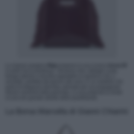
La maison parigina
Maje
propone la sua iconica
borsa M
in pelle liscia bordeaux. Versione mini, dettagli curati,
frange laterali e tracolla regolabile la rendono chic e
versatile, perfetta dal giorno alla sera. È un modello che
parla di eleganza discreta, pensato per accompagnare
diversi momenti della giornata. La sua praticità la rende
un piccolo grande alleato della quotidianità.
La Borsa Marcella di Gianni Chiarini