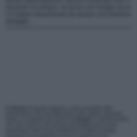
Anche quest’autunno ritorna il trend più chic e
frizzante di sempre: la borsa con frange! Ecco
6 it babas impreziosite da questo scicchissimo
dettaglio…
Gli
borse
di questa stagione, sulla scia dello stile
bohémienne che sta imperando nelle ultime collezioni
moda, si ricoprono (di nuovo) di
frange
! In versione boho-
chic per il giorno, più leziose ed eleganti per la sera:
qualunque siano le tue preferenze in fatto di frange,
preparati ad accoglierle a braccia aperte nel tuo