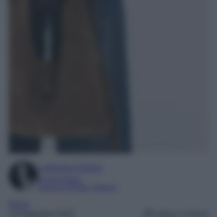
Ludovica Cimino
Content Editor
Esperta di Moda e Beauty
Borse
18 Settembre 2025
Lettura: 3 minuti