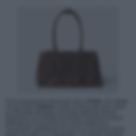
Tra le proposte più interessanti spicca
Prada
, che rilegge
la sua iconica
Galleria
in pelle scamosciata color cacao.
La silhouette allungata e le frange applicate donano
dinamismo a un modello da sempre sinonimo di sobria
raffinatezza. È una borsa che unisce tradizione e
innovazione, perfetta per chi cerca un accessorio senza
tempo ma capace di sorprendere. Con questo restyling