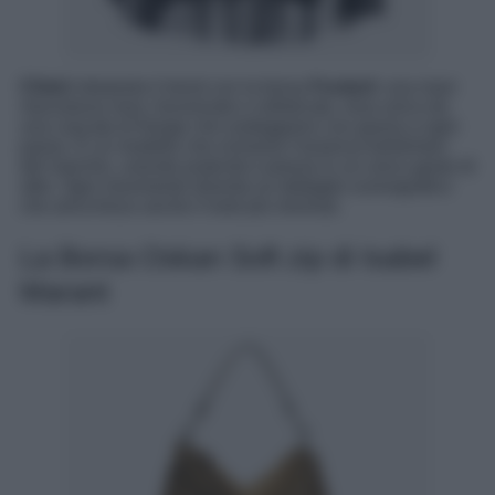
Chloé
interpreta il trend con la borsa
Foulard
: una maxi
mezzaluna nera, funzionale e sofisticata, resa unica da
una cascata di frange che ondeggiano con grazia a ogni
passo. È un modello che richiama l’essenza bohémien
del marchio, unendo praticità e poesia in un unico gesto di
stile. Ogni movimento diventa un dettaglio scenografico
che arricchisce anche il look più minimal.
La Borsa Oskan Soft zip di Isabel
Marant