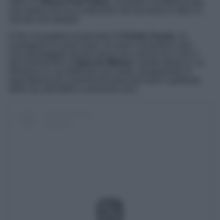
Sète, è il
Museo Paul Valery
, un poeta e scrittore locale,
che ospita una ricca collezione che racconta la città e la
vita dei suoi abitanti.
E fino al quartiere di pescatori di
Pointe Courte
, un
susseguirsi di colori vivaci, di suoni e di profumi unici.
Una passeggiata da fare senza se e senza ma e che vi
farà arrivare fino al
Quai du Mistral,
il posto ideale in cui
fermarsi e in cui dedicarsi una sosta, assaporando le
specialità locali a pochissimi passi dal mare e godendo
delle sue atmosfere e panorami unici.