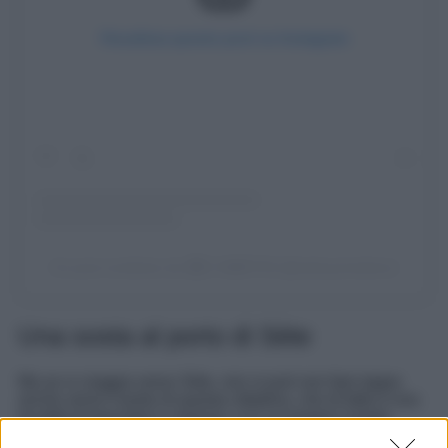
Visualizza questo post su Instagram
Un post condiviso da 🧔🏻 M𝝠RTIИ (@zeboynextdoor)
Una sosta al porto di Sète
Ma se si viaggia verso Sète, non si può non fare tappa
anche verso il porto di questa cittadina, che di fatto è una
località di pescatori e marinai, e in cui proprio il porto
rappresenta il
cuore pulsante
della vita cittadina. Un