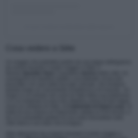
Un post condiviso da Bénédicte (@bcrokpom)
Cosa vedere a Sète
Un viaggio che potrebbe partire da una tappa obbligatoria
da viversi durante il vostro viaggio a Sète, il
famoso
Quartier Haut,
il quartiere
storico
della città. Un
susseguirsi di stradine strette e acciottolate, di piccole
piazzette e di case dalle facciate colorate, che rendono
questo luogo un concentrato di bellezza e di vivacità. Un
luogo in cui entrare nel cuore di Sète della sua tradizione,
e in cui respirare la vera vita cittadina, prima di fare tappa
verso un simbolo di Sète, la
Cattedrale di Saint-Louis
. Si
tratta di una chiesa un’imponente, datata al XVII secolo, e
da cui è possibile godere di una vista mozzafiato sulla
città intera e sul mare che la bagna.
Altra attrazione da scoprire durante il vostro viaggio a