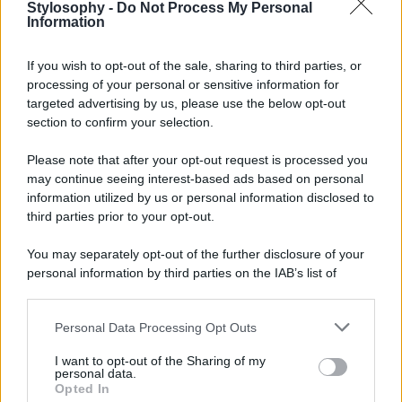
luogo dove concedersi delle bellissime passeggiate,
Stylosophy -
Do Not Process My Personal
ammirando i colori del tramonto e della città, le barche da
Information
pesca, gli yacht di lusso e fermandosi in uno dei tanti
piccoli ristoranti o caffè che si trovano lungo Port de Sète,
If you wish to opt-out of the sale, sharing to third parties, or
degustando dei deliziosi piatti a base di pesce fresco e
processing of your personal or sensitive information for
ostriche, per cui questa città è famosa. Piatti deliziosi
come l’Huitre de Bouzigues (ostriche di Bouzigues),
targeted advertising by us, please use the below opt-out
provenienti dall’Étang de Thau.
section to confirm your selection.
Insomma, una meta che merita davvero di essere scoperta
Please note that after your opt-out request is processed you
e visitata in ogni sua singola caratteristica, e che vi farà
may continue seeing interest-based ads based on personal
vivere un viaggio indimenticabile sotti ogni punto di vista.
Un viaggio perfetto per queste ultime settimane estive e
information utilized by us or personal information disclosed to
che vi farà sognare a occhi aperti.
third parties prior to your opt-out.
You may separately opt-out of the further disclosure of your
personal information by third parties on the IAB’s list of
downstream participants.
Personal Data Processing Opt Outs
This information may also be disclosed by us to third parties
on the IAB’s List of Downstream Participants that may further
I want to opt-out of the Sharing of my
disclose it to other third parties.
personal data.
Opted In
Please note that this website/app uses one or more Google