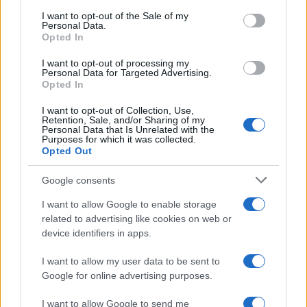
services and may gather and store information including but
I want to opt-out of the Sale of my
Personal Data.
not limited to your visit or usage behaviour. You may click to
Opted In
grant or deny consent to Google and its third-party tags to
use your data for below specified purposes in below Google
I want to opt-out of processing my
consent section.
Personal Data for Targeted Advertising.
Leggi anche
Opted In
I want to opt-out of Collection, Use,
Retention, Sale, and/or Sharing of my
Personal Data that Is Unrelated with the
Casa
Purposes for which it was collected.
Opted Out
Lavanda in vaso sana e
rigogliosa: non commettere
questi 3 errori
Google consents
I want to allow Google to enable storage
related to advertising like cookies on web or
Moda
device identifiers in apps.
Emma segue il trend di
stagione: bikini con stampa
I want to allow my user data to be sent to
animalier ma con un tocco più
glamour!
Google for online advertising purposes.
I want to allow Google to send me