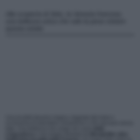
Alla scoperta di Sète, la Venezia francese,
una bellezza unica che vale la pena visitare
questa estate
Una località davvero magica, bagnata dal mare e
ricchissima di atmosfere romantiche e che lasciano senza
fiato. Una bellezza che sorge nel cuore
della
Linguadoca
e non troppo distante da
Montpellier altra
bellissima località della Francia
. Un luogo noto come la