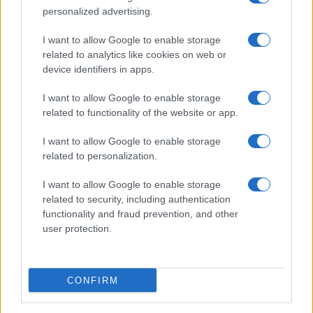
Viaggi
personalized advertising.
Montagna ad agosto: 4
I want to allow Google to enable storage
località da non perdere per
una vacanza al fresco
related to analytics like cookies on web or
device identifiers in apps.
I want to allow Google to enable storage
Viaggi
related to functionality of the website or app.
Isola di Vulcano, cosa vedere
e fare: spiagge, trekking e
I want to allow Google to enable storage
luoghi da non perdere
related to personalization.
I want to allow Google to enable storage
related to security, including authentication
functionality and fraud prevention, and other
user protection.
© – Stylosophy – Anicaflash S.r.l. – P.Iva 01816001000 – Testata
Giornalistica registrata presso il Tribunale ordinario di Roma, n° 111/2022
del 21/07/2022
CONFIRM
Contatti