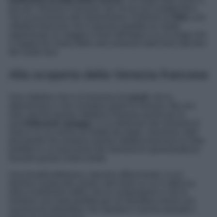
piccola “Venezia Francese” per via di una caratteristica
che la accomuna alla Serenissima. Parliamo di
Sète,
una
cittadina francese che è davvero perfetta se volete
organizzare un viaggio in fuori dall’Italia e in un luogo che
vi sappia far vivere delle vere emozioni dall’inizio alla fine
del vostro tour.
Alla scoperta della Venezia francese
Una cittadina che è ricchissima di
canali
, che la
attraversano e che ricordano quelli di Venezia. Ma non
solo, perché questa cittadina è famosa anche per le
sue
bellissime spiagge,
in cui dedicarsi dei momenti di
relax e in cui viversi un’estate da sogno. Insomma, tutte
peculiarità che rendono questa cittadina francese la meta
perfetta in cui trascorrere dei momenti di spensieratezza
durante questa vostra estate.
Una località pittoresca, davvero affascinante, in cui
domina l’acqua dei canali e del mare su cui si affaccia,
oltre ai bellissimi edifici che la compongono e che la
rendono una meta perfetta per chi desidera viversi una
vacanza tra atmosfere che riportano e poche passate e