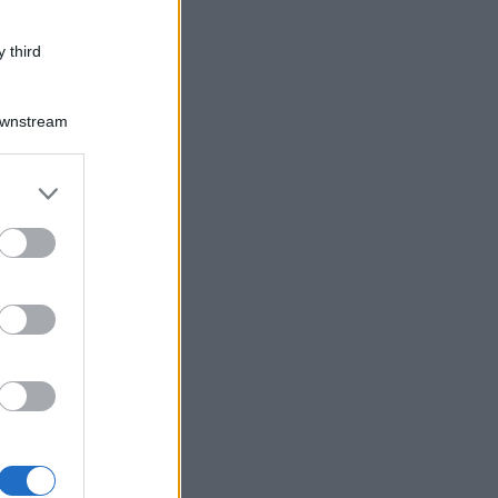
 third
Downstream
er and store
to grant or
ed purposes