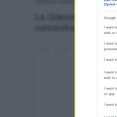
l’articolo per scoprire di quale modello si tra
Opted 
La Giacca di Belen
Google 
concentrato di cool
I want t
web or d
I want t
purpose
I want 
I want t
web or d
I want t
or app.
I want t
I want t