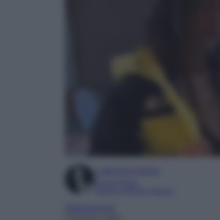
Ludovica Cimino
Content Editor
Esperta di Moda e Beauty
Abbigliamento
3 Gennaio 2024