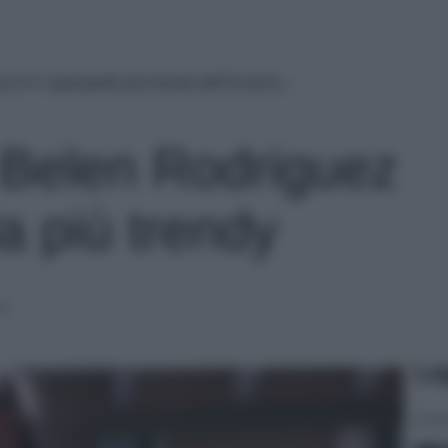
z è il capospalla più trendy dell’inverno…
 Belen Rodriguez
la più trendy
…
Le