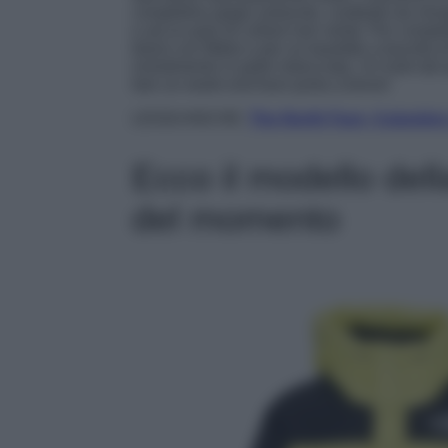
completino grigio antracite, costituito da mi
e ad un paio di collant neri velati. Per comple
black con fibbie e per un bauletto a tracolla 
rivestimento in pelle intrecciata. Un look dal
fare un week end fuori porta a breve!
LEGGI ANCHE:
The North Face, il piumino
Ecco il modello del
del momento