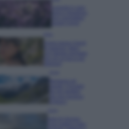
Lavanda in vaso
sana e rigogliosa:
non commettere
questi 3 errori
Moda
Emma segue il trend
di stagione: bikini
con stampa animalier
ma con un tocco più
glamour!
Viaggi
Montagna ad
agosto: 4 località
da non perdere
per una vacanza
al fresco
Viaggi
Isola di Vulcano,
cosa vedere e fare: