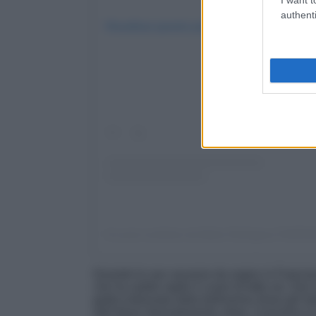
authenti
Visualizza questo post su Instagram
Durante le sue vacanze da sogno in Franciac
che ha subito rapito il cuore di tutte noi. Da
gialla indossata dalla bellissima show girl it
dall’allure dannatamente urban. Il piumino i