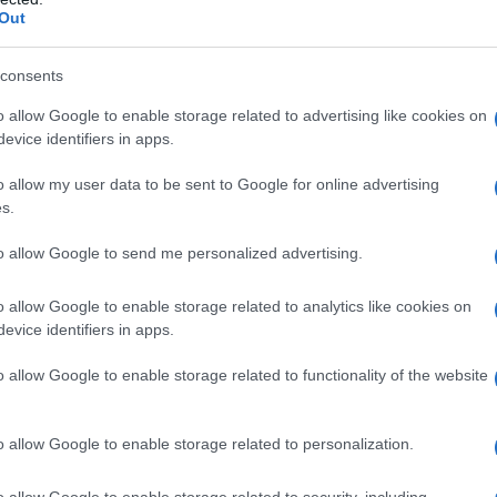
tta…
Out
 Rodriguez è un vero
consents
ness!
o allow Google to enable storage related to advertising like cookies on
evice identifiers in apps.
o allow my user data to be sent to Google for online advertising
s.
to allow Google to send me personalized advertising.
o allow Google to enable storage related to analytics like cookies on
evice identifiers in apps.
o allow Google to enable storage related to functionality of the website
o allow Google to enable storage related to personalization.
o allow Google to enable storage related to security, including