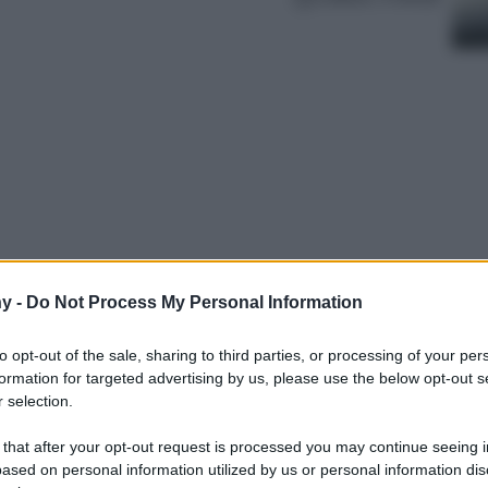
y -
Do Not Process My Personal Information
Stiamo parlando della Giacca imbottita
driguez e che sta dominando le tendenze di
to opt-out of the sale, sharing to third parties, or processing of your per
formation for targeted advertising by us, please use the below opt-out s
 selection.
 that after your opt-out request is processed you may continue seeing i
ased on personal information utilized by us or personal information dis