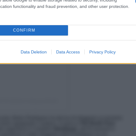
cation functionality and fraud prevention, and other user protection.
CONFIRM
Data Deletion
Data Access
Privacy Policy
Un post condiviso da Belen Rodriguez FANPAGE ❤ (@belenrodriguezofficialfanpage)
orta, Belen Rodriguez ha deciso di sfoggiare un piumino
l colore sgargiante e audace, la giacca
The North Face
alo-argentina è il modello
Himalayan
, dal fit oversize e
n questione è stato sfoggiato dalla Rodriguez su un