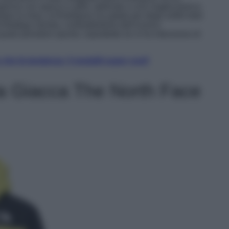
nigonna con spacco e gilet, abbinato a una maglia bianca
tare la mise, la Rodriguez ha optato per degli anfibi total
di Bottega Veneta, contraddistinto dall’iconico
 quale prendere spunto, soprattutto se si ha intenzione di
 che fa tendenza: 5 modelli super cool!
la Giacca The North Face