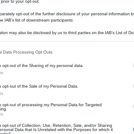
 prior to your opt-out.
rately opt-out of the further disclosure of your personal information by
he IAB’s list of downstream participants.
tion may also be disclosed by us to third parties on the IAB’s List of 
 that may further disclose it to other third parties.
 that this website/app uses one or more Google services and may gath
l Data Processing Opt Outs
including but not limited to your visit or usage behaviour. You may click 
 to Google and its third-party tags to use your data for below specifi
o opt-out of the Sharing of my personal data.
ogle consent section.
In
o opt-out of the Sale of my Personal Data.
 ricercato e di cui non possiamo fare a meno è lui: il
lge il nostro corpo tenendoci al caldo e lo ripara dalle
In
a alcun dubbio
The North Face
. Lo storico brand ha
erformanti e che rispondano ad ogni esigenza outwear.
to opt-out of processing my Personal Data for Targeted
iù alte del mondo alle strade cittadine, le giacche The
ing.
In
one dello
street style
. Dunque, giacche sportive e con un
lità tecnica dei suoi capi ma anche icone di stile al passo
 molto bene! L’ultima a sfoggiarne una, in ordine di
o opt-out of Collection, Use, Retention, Sale, and/or Sharing
ersonal Data that Is Unrelated with the Purposes for which it
l e presentatrice
Belen Rodriguez
. Continua a leggere
lected.