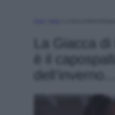
Home
»
Moda
»
La Giacca di Belen Rodrigue
La Giacca di
è il capospal
dell’inverno