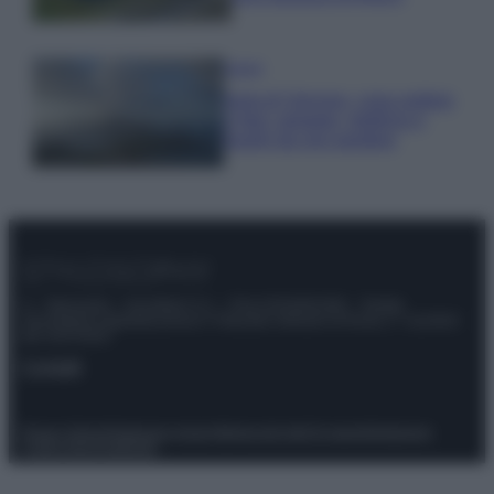
Viaggi
Isola di Vulcano, cosa vedere
e fare: spiagge, trekking e
luoghi da non perdere
© – Stylosophy – Anicaflash S.r.l. – P.Iva 01816001000 – Testata
Giornalistica registrata presso il Tribunale ordinario di Roma, n° 111/2022
del 21/07/2022
Contatti
Privacy Policy
Preferenze privacy
Mappa del sito
Chi siamo
Redazione
Codice Etico
Pubblicità