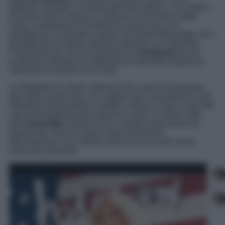
popolari, invidiate, emulate dell’intero globo. L’ex moglie
di Kanye West continua a sfornare un successo dopo
l’altro, è testimonial di tantissimi marchi tra cui la
prestigiosa e innovativa maison di moda Balenciaga, ed è
protagonista di molte copertine glamour e accattivanti.
Pochi giorni fa, Kim ha condiviso su
Instagram
alcuni
scatti per l’edizione di settembre di Interview Magazine,
realizzati da Nadia Lee Cohen.
La fotografa ha voluto catturare Kim come incarnazione
del sogno americano, con capelli corti e biondissimi, tanti
riferimenti alla bandiera a stelle e strisce, come i colori dei
capi principalmente blu, bianchi e rossi. A colpire, oltre
alla
sensualità
innata di Kim e all’alto tasso erotico di
queste foto, sono le sopracciglia decolorate
dell’influencer, che sembra essersi arresa alla nuova
moda del momento.