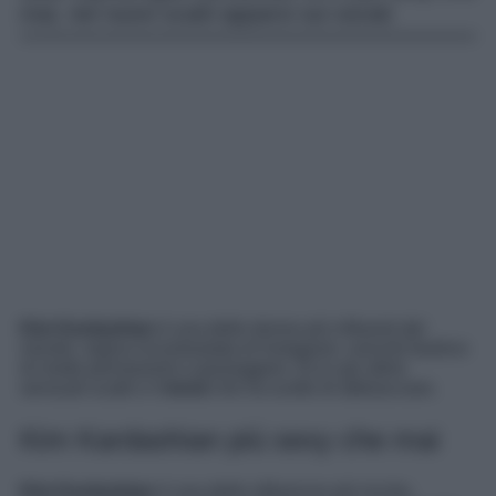
mai, nei nuovi scatti apparsi sui social.
Kim Kardashian
è una delle donne più influenti del
mondo, regina incontrastata di Instagram, nonché fautrice
di mode permanenti e passeggere. Ecco gli ultimi
sensuali scatti e il
trend
che ha scelto di abbracciare.
Kim Kardashian più sexy che mai
Kim Kardashian
è una delle influencer più ricche,