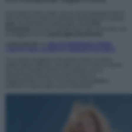
Sono diversi mesi, ormai, che sui social spopolano foto di
Vip che hanno scelto di cambiare drasticamente il proprio
look
, decolorando le sopracciglia. Anche
Kim
Kardashian
si è unita a questo trend nelle nuove foto, che
la ritraggono con le
sopracciglia biondissime
.
LEGGI ANCHE >>>
BELEN RODRIGUEZ DIVINA,
L’OUTFIT PER L’EVENTO A VENEZIA È DA URLO
Tra le prime ad abbracciare questa moda c’è senza
dubbio Masie Williams, sta della serie tv Trono di Spade,
ma anche Kendall Jenner o la cantante Lizzo e
l’italianissima Veronica Lucchesi ovvero La
Rappresentate di Lista. A voi piace questo
trend
o
preferite le sopracciglia scure e delineate?