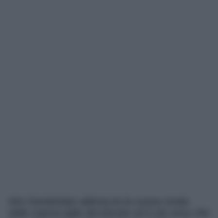
Kim Kardashian abbraccia la nuova moda
delle sopracciglia decolorate ed è più sexy che