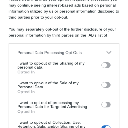
may continue seeing interest-based ads based on personal
information utilized by us or personal information disclosed to
third parties prior to your opt-out.
You may separately opt-out of the further disclosure of your
personal information by third parties on the IAB’s list of
downstream participants.
Personal Data Processing Opt Outs
This information may also be disclosed by us to third parties
on the IAB’s List of Downstream Participants that may further
I want to opt-out of the Sharing of my
disclose it to other third parties.
personal data.
Opted In
Please note that this website/app uses one or more Google
services and may gather and store information including but
I want to opt-out of the Sale of my
Personal Data.
not limited to your visit or usage behaviour. You may click to
Opted In
grant or deny consent to Google and its third-party tags to
use your data for below specified purposes in below Google
I want to opt-out of processing my
consent section.
Personal Data for Targeted Advertising.
Opted In
I want to opt-out of Collection, Use,
Retention, Sale, and/or Sharing of my