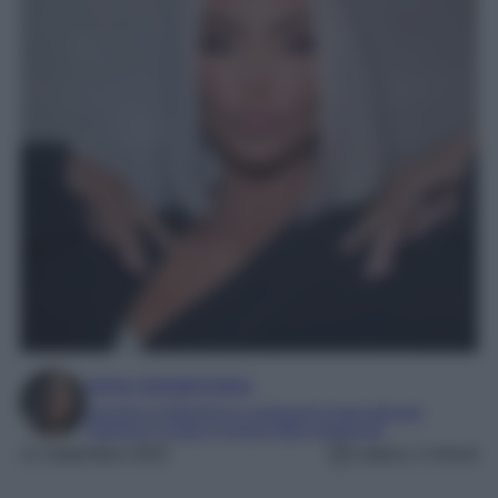
Irene Sangermano
Laureta in letteratura e traduzione interculturale
Esperta in moda e mondo dello spettacolo
11 Settembre 2022
Lettura: 2 minuti