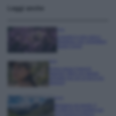
Leggi anche
Casa
Lavanda in vaso sana e
rigogliosa: non commettere
questi 3 errori
Moda
Emma segue il trend di
stagione: bikini con stampa
animalier ma con un tocco più
glamour!
Viaggi
Montagna ad agosto: 4
località da non perdere per
una vacanza al fresco