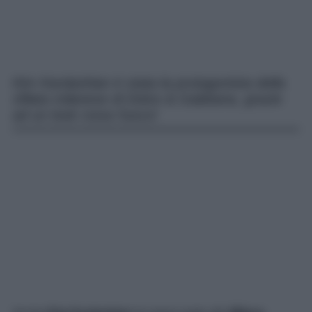
Kim Kardashian è stata la protagonista della
sfilata milanese di Dolce & Gabbana, grazie
ad un look rosso fuoco!