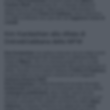
Anche
Kim Kardashian
ha preso parte alla
Milano
Fashion Week
, conclusasi ieri. La beauty influencer
americana ha catturato l’attenzione di tutti durante la
sfilata conclusiva di
Dolce & Gabbana
, dove indossava
un outfit scintillante reso speciale dal
reggiseno rosso di
cristalli
.
Kim Kardashian alla sfilata di
Dolce&Gabbana della MFW
Kim Kardashian
non poteva mancare ad uno degli eventi
fashion più importanti del momento: la settimana della
moda di
Milano
, che si è conclusa proprio ieri. La nota
celebrity d’oltreoceano era presente alla quarta giornata di
sfilate, durante cui la maison italiana di
Dolce & Gabbana
ha presentato le sue nuove creazioni per la stagione
Autunno-Inverno 2023
.
Kim Kardashian
è infatti diventata di recente diventata
testimonial
del brand, per cui ha posato nella sua ultima
campagna pubblicitaria
, dove veste i panni di una
sensuale donna grazie ad abiti scintillanti, in pizzo e con
fantasie animalier. Per sedere nel front row della
sfilata
milanese
, la beauty influencer ha optato per un
look