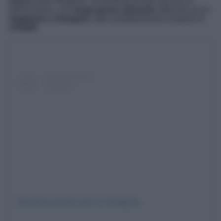
rosso
molto intrigante, ovviamente firmato dal duo di
stilisti italiani: una
lunga gonna aderente
abbinata ad un
reggiseno a triangolo
, tutto completamente ricoperto di
cristalli
!
Visualizza questo post su Instagram