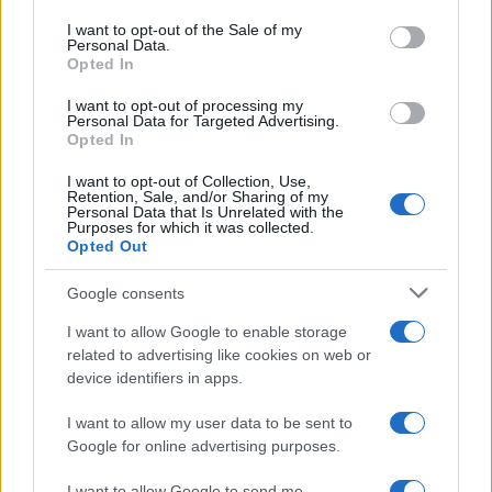
Please note that this website/app uses one or more Google
services and may gather and store information including but
I want to opt-out of the Sale of my
Personal Data.
not limited to your visit or usage behaviour. You may click to
Opted In
grant or deny consent to Google and its third-party tags to
use your data for below specified purposes in below Google
I want to opt-out of processing my
consent section.
Personal Data for Targeted Advertising.
Leggi anche
Opted In
I want to opt-out of Collection, Use,
Retention, Sale, and/or Sharing of my
Viaggi
Personal Data that Is Unrelated with the
Purposes for which it was collected.
Il borgo più spettacolare della
Opted Out
Costa dei Trabocchi conquista
tutti: tra vicoli, panorami e spiagge
Google consents
da sogno
I want to allow Google to enable storage
related to advertising like cookies on web or
Moda
device identifiers in apps.
Samira Lui sfoggia il beach
look perfetto per l’estate:
I want to allow my user data to be sent to
scoprilo qui!
Google for online advertising purposes.
I want to allow Google to send me