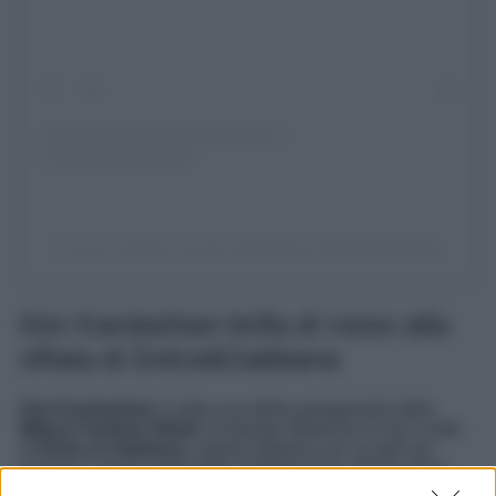
Un post condiviso da Kim Kardashian (@kimkardashian)
Kim Kardashian brilla di rosso alla
sfilata di Dolce&Gabbana
Kim Kardashian
è stata una delle protagoniste della
Milano Fashion Week
: la beauty influencer è ora il volto
di
Dolce & Gabbana
, maison italiana con cui già nel
passato c’erano state delle collaborazioni. Per lo show
della MFW, la celebrity ospite è arrivata con un look