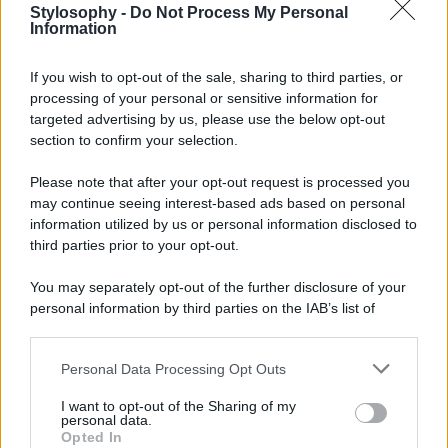
strepitoso: una
gonna lunga
ed aderente ricoperta di
Stylosophy -
Do Not Process My Personal
Information
strass fiammeggianti, proprio come il
reggiseno a vista
.
LEGGI ANCHE>>>
Elisabetta Gregoraci bomba sexy: alla
If you wish to opt-out of the sale, sharing to third parties, or
sfilata milanese di Gucci osa con un reggiseno dall’effetto
processing of your personal or sensitive information for
vedo non vedo
targeted advertising by us, please use the below opt-out
Il
top a reggiseno
era evidenziato – oltre che dagli
strass
section to confirm your selection.
rosso fuoco
che lo ricoprivano completamente – da una
scollatura importante, sottolineata dai
pendenti a forma
Please note that after your opt-out request is processed you
di croce
della collana. Altro dettaglio sparkling era
may continue seeing interest-based ads based on personal
sicuramente la
mini bag
in abbinato al vestito. Non sono
passati inosservati neanche i capelli di
Kim Kardashian
,
information utilized by us or personal information disclosed to
che è tornata al suo colore naturale.
third parties prior to your opt-out.
You may separately opt-out of the further disclosure of your
personal information by third parties on the IAB’s list of
downstream participants.
Personal Data Processing Opt Outs
This information may also be disclosed by us to third parties
on the IAB’s List of Downstream Participants that may further
I want to opt-out of the Sharing of my
disclose it to other third parties.
personal data.
Opted In