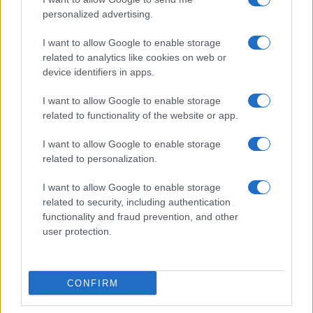
Bellezza
personalized advertising.
I profumi marini più
I want to allow Google to enable storage
gettonati dell’Estate 2026,
freschi e leggeri
related to analytics like cookies on web or
device identifiers in apps.
I want to allow Google to enable storage
Casa
related to functionality of the website or app.
Lavanda in vaso sana e
rigogliosa: non commettere
I want to allow Google to enable storage
questi 3 errori
related to personalization.
I want to allow Google to enable storage
related to security, including authentication
functionality and fraud prevention, and other
user protection.
© – Stylosophy – Anicaflash S.r.l. – P.Iva 01816001000 – Testata
Giornalistica registrata presso il Tribunale ordinario di Roma, n° 111/2022
del 21/07/2022
CONFIRM
Contatti