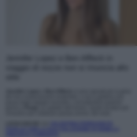
Jennifer Lopez e Ben Affleck in
viaggio di nozze non si rinuncia allo
stile
Jennifer Lopez
e
Ben Affleck
si sono sposati per la gioia
dei loro numerosissimi sostenitori, e ora si godono una
pausa dagli impegni lavorativi, concedendosi qualche
giorno a
Parigi
, la capitale dell’amore. Quale location più
romantica per celebrare questa unione, del resto.
LEGGI ANCHE >>>
VALENTINA FERRAGNI FA
FAVILLE CON LA SUA COLLEZIONE DI GIOIELLI:
PREZZO E CURIOSITÀ