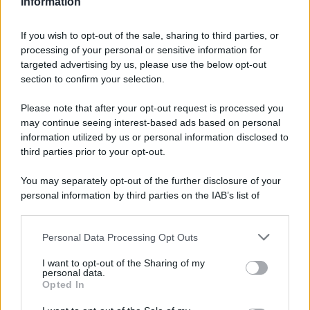
Information
Casa
Lavanda in vaso sana e
rigogliosa: non commettere
If you wish to opt-out of the sale, sharing to third parties, or
questi 3 errori
processing of your personal or sensitive information for
targeted advertising by us, please use the below opt-out
section to confirm your selection.
Moda
Emma segue il trend di
Please note that after your opt-out request is processed you
stagione: bikini con stampa
may continue seeing interest-based ads based on personal
animalier ma con un tocco più
information utilized by us or personal information disclosed to
glamour!
third parties prior to your opt-out.
You may separately opt-out of the further disclosure of your
Viaggi
personal information by third parties on the IAB’s list of
Montagna ad agosto: 4
downstream participants.
località da non perdere per
una vacanza al fresco
Personal Data Processing Opt Outs
This information may also be disclosed by us to third parties
on the IAB’s List of Downstream Participants that may further
I want to opt-out of the Sharing of my
disclose it to other third parties.
personal data.
Viaggi
Opted In
Please note that this website/app uses one or more Google
Isola di Vulcano, cosa vedere
services and may gather and store information including but
e fare: spiagge, trekking e