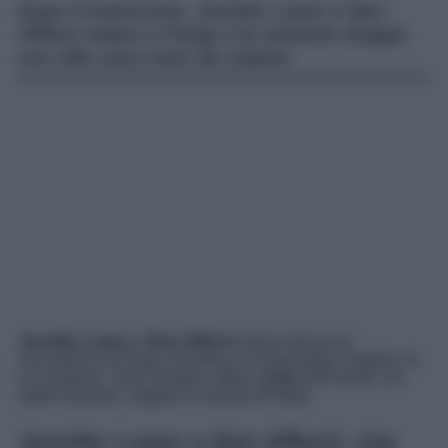
Dopo il matrimonio, Jennifer Lopez e Ben
Affleck volano a Parigi e la cantante sfoggia
uno stile unico tutto da copiare.
Jennifer Lopez
e
Ben Affleck
hanno deciso di
concedersi una fuga romantica a Parigi dopo il fatidico sì.
La cantante, come sempre, detta il
look
dell’estate con
outfit romantici, leggersi e ispirati all’Italia.
Jennifer Lopez e Ben Affleck: che