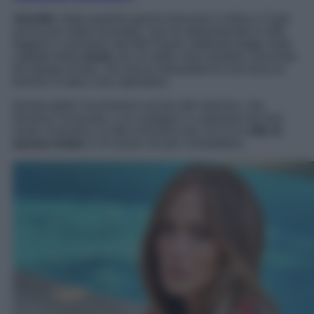
Jennifer
, dopo qualche giorno trascorso in Italia a Capri
anche per motivi lavorativi, non ha abbandonato lo stile
leggero e romantico del Bel Paese, dettando legge nella
capitale della
moda
con un abito color pastello, arricchito
da stampe di fiori, che lascia intravedere le sue braccia
toniche in tutto il loro splendore.
Immancabile l’occhialone sui toni del marrone, che
illumina l’incarnato, e un cardigan in cashmere dai toni
neutri. Insomma, lo stile romantico per JLO è lo
stile di
questa estate
e chi siamo noi per contraddirla.