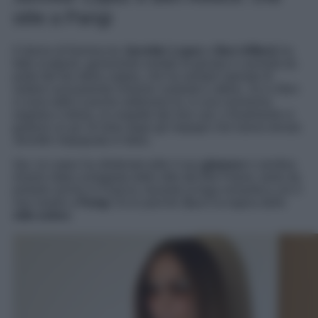
stile a Parigi
Il ritorno di fiamma tra
Jennifer Lopez
e
Ben Affleck
ha
fatto scalpore, generando ondate di gossip e curiosità da
parte dei fan della coppia, che ha sempre sperato di
vedere nuovamente insieme cantante e attore. JLo e Ben
si sono detti sì poche settimane fa, in una cerimonia
segreta e intima, al cospetto dei loro cari, e finalmente si
godono un po’ di relax dopo gli impegni che hanno tenuto
Jennifer impegnata in Italia.
Qui, la Lopez ha sfoderato tutto il suo
glamour
e sembra
essere stata contagiata dallo stile del Bel Paese, tanto da
portarlo anche in Francia, durante la fuga romantica con il
neo-marito a
Parigi
. Ecco perché
JLo
è la regina dello
stile estivo
.