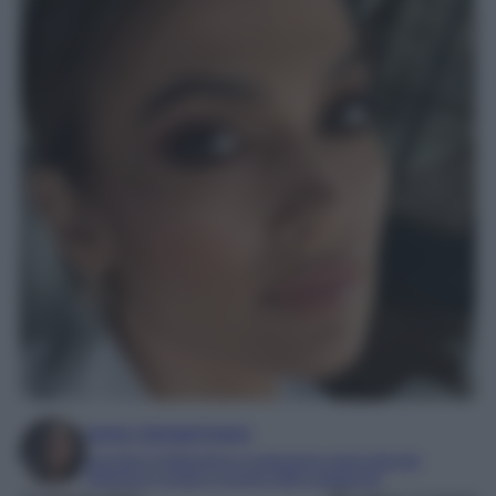
Irene Sangermano
Laureta in letteratura e traduzione interculturale
Esperta in moda e mondo dello spettacolo