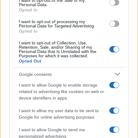
I want to opt-out of the Sale of my
luoghi da non perdere
Personal Data.
not limited to your visit or usage behaviour. You may click to
Opted In
grant or deny consent to Google and its third-party tags to
use your data for below specified purposes in below Google
I want to opt-out of processing my
consent section.
Personal Data for Targeted Advertising.
Opted In
I want to opt-out of Collection, Use,
Retention, Sale, and/or Sharing of my
© – Stylosophy – Anicaflash S.r.l. – P.Iva 01816001000 – Testata
Personal Data that Is Unrelated with the
Giornalistica registrata presso il Tribunale ordinario di Roma, n° 111/2022
Purposes for which it was collected.
del 21/07/2022
Opted Out
Contatti
Google consents
I want to allow Google to enable storage
Privacy Policy
Preferenze privacy
Mappa del sito
Chi siamo
Redazione
Codice Etico
Pubblicità
related to advertising like cookies on web or
device identifiers in apps.
I want to allow my user data to be sent to
Google for online advertising purposes.
I want to allow Google to send me
personalized advertising.