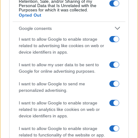
Retention, Sale, and/or Sharing of my
Personal Data that Is Unrelated with the
Purposes for which it was collected.
Opted Out
Google consents
I want to allow Google to enable storage
related to advertising like cookies on web or
device identifiers in apps.
I want to allow my user data to be sent to
Google for online advertising purposes.
I want to allow Google to send me
personalized advertising.
I want to allow Google to enable storage
related to analytics like cookies on web or
device identifiers in apps.
I want to allow Google to enable storage
related to functionality of the website or app.