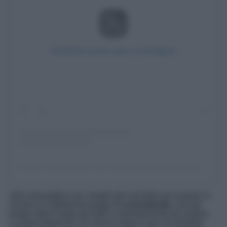
Visualizza questo post su Instagram
Un post condiviso da I Love Locorotondo (@ilovelocorotondo)
Altra meraviglia e tra i borghi del sud Italia da scoprire in
inverno è il bellissimo borgo di
Locorotondo
, una dei
borghi della Puglia più belli e assolutamente da visitare.
La meta ideale per chi ama la natura e per chi desideri