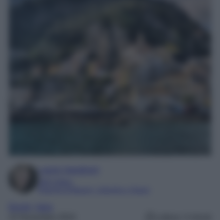
Laura Sandroni
SEO Editor
Esperta di Beauty, Lifestyle e Viaggi
Borghi
, 
Italia
22 Novembre 2024
Lettura: 4 minuti