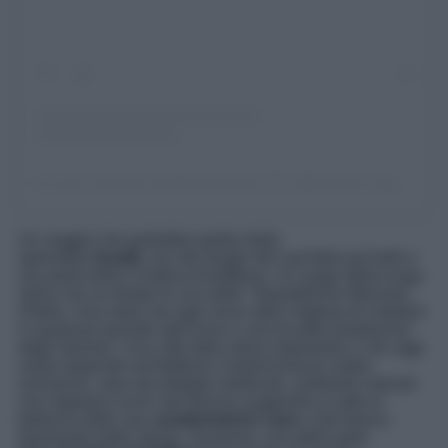
Un post condiviso da Beautiful Italy 🇮🇹 (@beautiful_italy__)
Un viaggio che potrebbe partire dalla
splendida
Amalfi,
uno dei borghi del sud Italia più belli e
una perla della Costiera Amalfitana. Un luogo dalla lunga
storia che un tempo fu una delle Repubbliche Marinare
d’Italia. Una meta che ogni anno attira migliaia di visitatori
in qualsiasi periodo dell’anno e una località amatissima
dagli stranieri. Una città dalla storia importante e che oggi
vanta stupende architetture e testimonianze arabo-
normanne, aree dai dettagli medievali, ambiente naturali
che regalano scorci dal fascino suggestivo e tutta la
bellezza delle sue
caratteristiche case
e del bianco
dominante delle stesse. Insomma, una delle perle