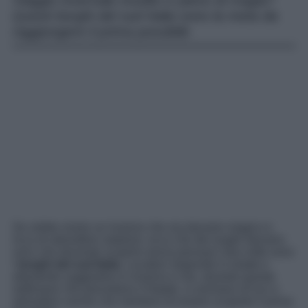
Viaggio invernale insolito e pieno di magia?
Questi borghi del sud Italia sono la meta da
raggiungere il prima possibile
Se volete vivere un inverno che sia davvero magico e
ricco di atmosfere natalizie, ecco che dei luoghi davvero
unici che dovreste scoprire senza pensarci due volte sono
i
borghi del sud Italia
. Location stupende in estate e
altamente suggestive in inverno e che, durante queste
settimane che precedono il Natale, si animano di luci e
atmosfere uniche che meritano di essere scoperte il prima