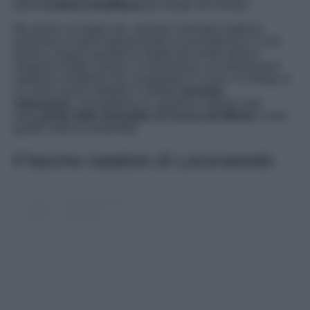
della
Costiera Amalfitana
più amate nel mondo.
Ma anche un luogo che, durante il periodo natalizio,
aumenta in modo esponenziale la sua bellezza e il suo
fascino, proprio quando le strade del centro storico
vengono vestite a festa e si illuminano con decorazioni
natalizie scintillanti che conquistano il cuore. Un borgo in
cui viene anche allestito il celebre
presepe
subacqueo,
una bellezza in ceramica vietrese sito
nella
grotta dello Smeraldo di Conca dei Marini
, a ben
quattro metri di profondità.
Il fascino natalizio di Locorotondo