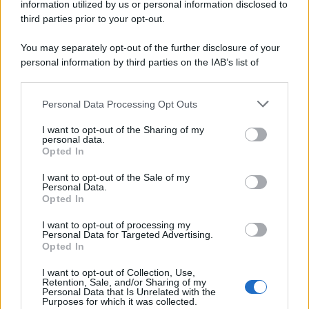
da ogni dove, pronti ad allietare abitanti e visitatori con la
information utilized by us or personal information disclosed to
loro musica.
third parties prior to your opt-out.
You may separately opt-out of the further disclosure of your
personal information by third parties on the IAB’s list of
downstream participants.
Personal Data Processing Opt Outs
This information may also be disclosed by us to third parties
on the IAB’s List of Downstream Participants that may further
I want to opt-out of the Sharing of my
disclose it to other third parties.
personal data.
Opted In
Please note that this website/app uses one or more Google
services and may gather and store information including but
I want to opt-out of the Sale of my
Personal Data.
not limited to your visit or usage behaviour. You may click to
Opted In
grant or deny consent to Google and its third-party tags to
use your data for below specified purposes in below Google
I want to opt-out of processing my
consent section.
Personal Data for Targeted Advertising.
Leggi anche
Opted In
I want to opt-out of Collection, Use,
Retention, Sale, and/or Sharing of my
Personal Data that Is Unrelated with the
Viaggi
Purposes for which it was collected.