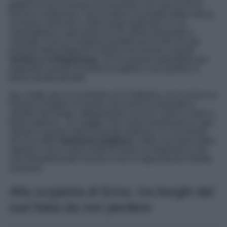
godere di uno scenario eccezionale e tra i più ricchi di
fascino e tradizione. Una location circondata dalla natura,
un tesoro nascosto e dalla lunga tradizione, in cui
meravigliarsi a ogni passo tra le colline terrazzate e
coltivate. E da cui vengono prodotti alcuni dei vini più
rinomati della Regione e famosi nel mondo, come
il
Verdeca o il Negramaro
. Un’occasione imperdibile per
degustare queste eccellenze pugliesi e per godersi a
pieno questo periodo.
Qui, infatti, dal 13 novembre al 21 febbraio, va in scena
La
Favola di Natale
un evento che anima le piazzette e
stradine del borgo, rallegrandole con luci, suoni e colori a
tema natalizio. Un viaggio che vi farà emozionare in ogni
istante in questa meta di grande bellezza. In cui entrare
nel vivo della
tradizione pugliese
e della sua storia della
regione e che vi darà modo di vivere un’esperienza che
non dimenticherete mai più e che vi saprà donare infinite
emozioni.
Alla scoperta di Erice, tra borghi del
sud Italia da non perdere