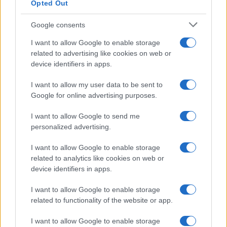
Opted Out
Isola di Vulcano, cosa vedere
e fare: spiagge, trekking e
luoghi da non perdere
Google consents
I want to allow Google to enable storage
related to advertising like cookies on web or
Moda
device identifiers in apps.
Chiara Ferragni detta tendenza
anche in estate: scopri qui il nuovo
I want to allow my user data to be sent to
must di stagione da indossare con i
tuoi beach look!
Google for online advertising purposes.
I want to allow Google to send me
Bellezza
personalized advertising.
5 scrub corpo fai da te per
I want to allow Google to enable storage
una pelle liscia e levigata a
prova di Estate
related to analytics like cookies on web or
device identifiers in apps.
Casa
I want to allow Google to enable storage
related to functionality of the website or app.
Come organizzare il frigorifero in
estate: 5 consigli per conservare
meglio gli alimenti ed evitare
I want to allow Google to enable storage