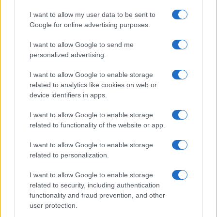
Hai tante piante in casa?
Questi accessori IKEA ti
I want to allow my user data to be sent to
semplificano davvero la vita
Google for online advertising purposes.
I want to allow Google to send me
Moda
personalized advertising.
Hailey Bieber sfoggia il trend
I want to allow Google to enable storage
dell’estate con il bikini effetto
velluto FOTO
related to analytics like cookies on web or
device identifiers in apps.
I want to allow Google to enable storage
Casa
related to functionality of the website or app.
Dove posizionare il divano
secondo il Feng Shui: gli
I want to allow Google to enable storage
errori da evitare
related to personalization.
I want to allow Google to enable storage
related to security, including authentication
functionality and fraud prevention, and other
user protection.