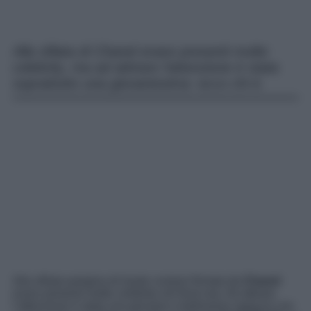
Alla sfilata di Chanel erano presenti molte
celebrity, ma ad attirare l’attenzione è stata
soprattutto una giovanissima: ecco chi è.
Alla sfilata parigina di haute couture firmata da
Chanel
erano presenti molte celebrity nel front row. Ad attirare
l’attenzione è stata una giovane e bellissima ragazza con