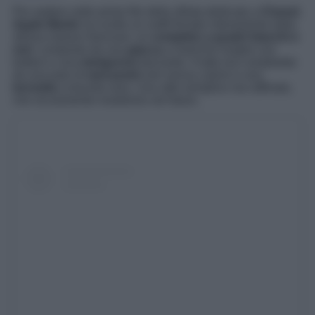
Per sedere nelle prime file della sfilata dedicata a
Chanel
,
Apple Martin
ha scelto un outfit firmato interamente dalla
stessa maison francese: un
completo a quadri bianchi e
neri
, composto da una
giacca
a maniche lunghe con
bottoni e una
minigonna
fasciante. Il tutto era completato
da una paio di
mocassini
neri senza calzini e una
borsetta
a tracolla nera. Uno stile semplice ma raffinato,
che sicuramente rivedremo nel futuro.