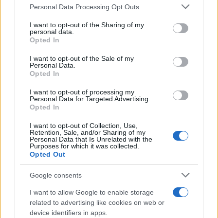
Personal Data Processing Opt Outs
This information may also be disclosed by us to third parties
on the IAB’s List of Downstream Participants that may further
I want to opt-out of the Sharing of my
disclose it to other third parties.
personal data.
Opted In
Please note that this website/app uses one or more Google
services and may gather and store information including but
I want to opt-out of the Sale of my
Personal Data.
not limited to your visit or usage behaviour. You may click to
Opted In
grant or deny consent to Google and its third-party tags to
use your data for below specified purposes in below Google
I want to opt-out of processing my
consent section.
Personal Data for Targeted Advertising.
Leggi anche
Opted In
I want to opt-out of Collection, Use,
Retention, Sale, and/or Sharing of my
Bellezza
Personal Data that Is Unrelated with the
Purposes for which it was collected.
Niacinamide, il segreto beauty
Opted Out
non solo della pelle ma anche dei
Capelli: proprietà e prodotti da
Google consents
provare
I want to allow Google to enable storage
related to advertising like cookies on web or
Casa
device identifiers in apps.