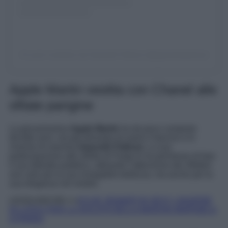
Un post condiviso da Gwyneth Paltrow (@gwynethpaltrow)
Apple Martin vestita con Chanel alle
sfilate parigine
La giovanissima
Apple Martin
ha da poco compiuto
diciotto anni, ma già dimostra di avere il fascino e lo
charme di mamma
Gwyneth Paltrow
. La sua
partecipazione alle sfilate di Parigi le ha permesso di fare
il suo debutto pubblico, attirando l’attenzione dei riflettori
non solo per la sua innegabile bellezza, ma anche per la
sua eleganza nel vestire.
LEGGI ANCHE>>>
KYLIE JENNER IN SEXY LINGERIE
DI LATEX PER LA SFILATA DELLA MAISON MARGIELA
A PARIGI