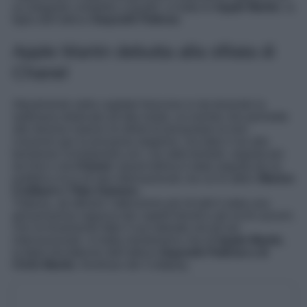
un elegante completo a quadri: si tratta di
Apple Martin
, la
figlia dell’attrice
Gwyneth Paltrow
.
Apple Martin debutta alla sfilata di
Chanel
Attualmente nella capitale francese si sta tenendo la
settimana dedicata all’alta moda, un evento che permette
alle diverse maison di stilisti di presentare le loro
creazioni per la prossima stagione. Ha dato il via alla
kermesse Schiaparelli con i sui abiti bestiali, seguita poi
da Dior e da
Chanel
. Quest’ultima è stata seguita da un
pubblico ricco di star internazionali, tra cui le attrici
Marion
Cotillard e Tilda Swinton
.
Tuttavia, ad attirare l’attenzione più di tutti è stata una
giovanissima ragazza dai capelli biondi e gli occhi azzurri,
che ha finalmente fatto il suo debutto nel jet set
internazionale: si tratta nientemeno che di
Apple Martin
,
la figlia diciottenne dell’attrice
Gwyneth Paltrow e di
Chris Martin
, frontman dei Coldplay.