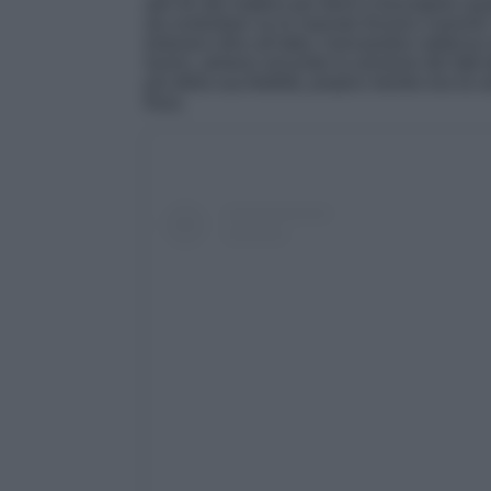
alle tre del mattino per farmi a bruciapelo 
da controllare se le risposte fossero coerent
torturarci dino all’alba, riversandoci addoss
Iovino, almeno secondo la versione dei fatti 
più della sua fedeltà, proprio mentre era lui
fissa.