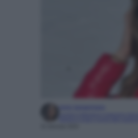
Irene Sangermano
Laureta in letteratura e traduzione interc
Esperta in moda e mondo dello spettaco
31 Gennaio 2024