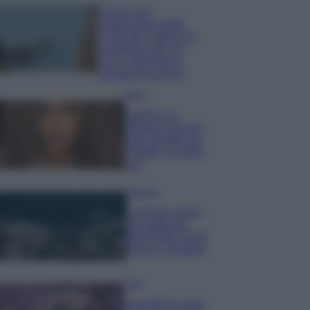
Il borgo più
spettacolare della
Costa dei Trabocchi
conquista tutti: tra
vicoli, panorami e
spiagge da sogno
Moda
Samira Lui
sfoggia il beach
look perfetto per
l’estate: scoprilo
qui!
Bellezza
I profumi marini
più gettonati
dell’Estate 2026,
freschi e leggeri
Casa
Lavanda in vaso