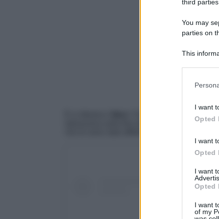
third parties
You may sepa
parties on t
This informa
Participants
Please note
Persona
information 
deny consent
I want t
in below Go
È in libreria il
libro
“
Che Stupida
” d
i Ilary Bl
Opted 
retroscena sulla fine del suo lungo matrimon
che le sono stati affibbiati nel corso dei mesi
I want t
Opted 
I want 
Advertis
Opted 
I want t
of my P
was col