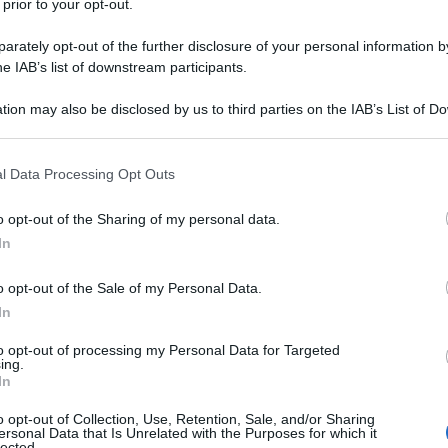
 prior to your opt-out.
rately opt-out of the further disclosure of your personal information by
he IAB’s list of downstream participants.
tion may also be disclosed by us to third parties on the IAB’s List of 
 that may further disclose it to other third parties.
 that this website/app uses one or more Google services and may gath
l Data Processing Opt Outs
including but not limited to your visit or usage behaviour. You may click 
 to Google and its third-party tags to use your data for below specifi
o opt-out of the Sharing of my personal data.
ogle consent section.
asi
e tutti sono curiosi di conoscere nuovi dettagli e
In
io con
Francesco Totti
, ma anche sui
presunti amanti
. Ecco alcuni estratti che hanno fatto discutere.
o opt-out of the Sale of my Personal Data.
In
to opt-out of processing my Personal Data for Targeted
ing.
In
o opt-out of Collection, Use, Retention, Sale, and/or Sharing
ersonal Data that Is Unrelated with the Purposes for which it
lected.