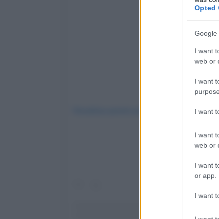
Opted 
Google 
I want t
web or d
I want t
purpose
Visualizza questo post su Instagram
I want 
I want t
web or d
I want t
or app.
I want t
I want t