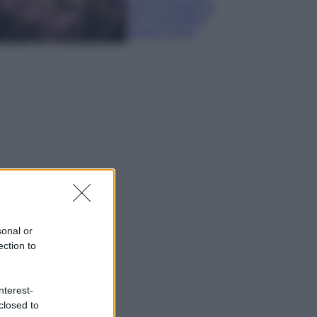
sana e rigogliosa:
non commettere
questi 3 errori
sonal or
ection to
nterest-
closed to