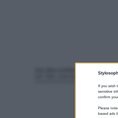
Ilary Blasi pubblica il libro “Che St
Stylosoph
con Totti, cosa ha scritto.
If you wish 
sensitive in
confirm your
Please note
based ads b