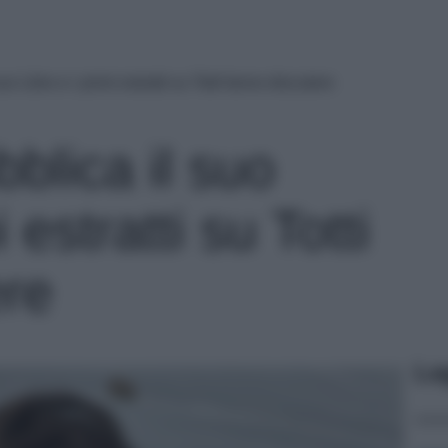
uo Libro e i primi estratti su Totti fanno discutere
bblica il suo
 estratti su Totti
ere
Le