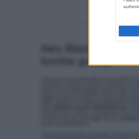
authenti
Un post condiviso da Stylosoph
Ilary Blasi, i primi 
bombe gossip
Dopo aver raccontato tutta la sua verità nel
compiere un’opera catartica e mettersi nei pa
nuovi e succulenti dettagli sulla fine del s
leggendo alcuni estratti che hanno fatto molto 
dubbi quando l’ex capitano giallorosso avreb
sulla
relazione tra lui e Noemi Bocchi
, arr
che fare con la donna e soprattutto di non aver
ossessionato dai messaggi letti che
conferm
scrive la presentatrice.
“
Passavamo le notti a discutere. A volte Fra