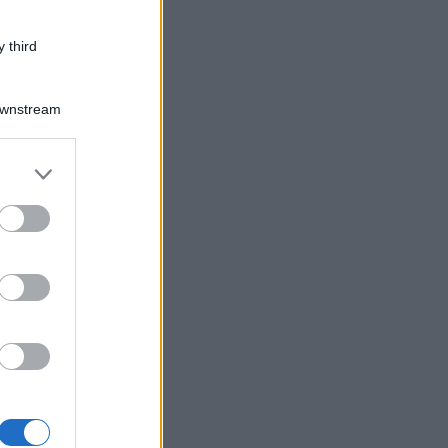
 third
Downstream
er and store
to grant or
ed purposes