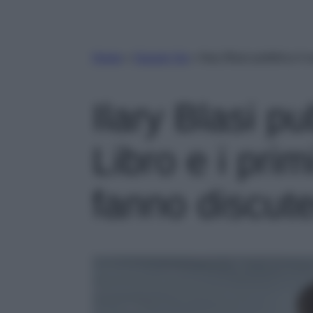
Home
»
Gossip Vip
»
Ilary Blasi pubblica il s
Ilary Blasi pu
Libro e i primi
fanno discut