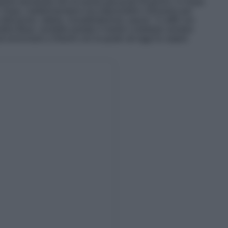
qualche domanda che mi aveva già posto di giorno, in modo
i. Dopo, riaddormentarsi era impossibile e finivamo per
o delusione, rabbia, insoddisfazione, paura
”. Il caffè con
della Blasi, avrebbe portato il marito a dubitare sempre
 ad avvicinarsi a Noemi con la quale ad oggi fa coppia