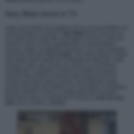
Ilary Blasi torna in Tv
Dopo aver firmato una stagione di successi per Battiti Live
questa estate su Canale 5,
Ilary Blasi
torna al timone di
un reality show sulla rete ammiraglia, ma non L’Isola dei
Famosi come in molti sospettavano. La presentatrice
romana, infatti, ha preferito spaziare in un nuovo progetto
televisivo dal titolo
The Couple
, che vedrà sfidarsi coppie
del mondo dello spettacolo composte da fidanzati, rivali,
colleghi e altro, per cercare di vincere un ricchissimo
montepremi. Il pubblico è molto incuriosito da questo
format e Ilary è felice di tornare alla conduzione di un
reality show dopo diverso tempo. Nel frattempo, dopo
essersi rilassata alle Maldive con la famiglia, il compagno
Bastian Muller e l’amica e collega Michelle Hunziker,
Blasi torna attiva su Instagram e mostra un
look da vera
diva
. Ecco la foto e i dettagli.