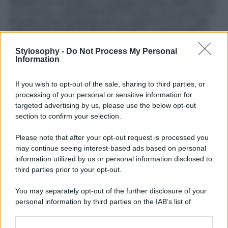
Maldive con la famiglia, il compagno Bastian Muller e poi
con l’amica e collega Michelle Hunziker, con la quale si è
divertita a farsi fotografare per la copertina di Chi, il noto
settimanale diretto di Alfonso Signorini. La presentatrice
romana si prepara a tornare in prima serata su Canale 5,
al timone del reality show
The Couple
che sembra essere
Stylosophy -
Do Not Process My Personal
un programma sul quale i vertici del Biscione stanno
Information
puntando molto. Non sono ancora noti i dettagli sul cast e
gli opinionisti, ma le Anticipazioni riportano che il
If you wish to opt-out of the sale, sharing to third parties, or
programma debutterà il 7 aprile 2025, ovvero una
settimana dopo la finale del Grande Fratello. Nel
processing of your personal or sensitive information for
frattempo, Ilary gioca a fare la diva indossando un
look
targeted advertising by us, please use the below opt-out
strepitoso che strizza l’occhio a quello iconico di Kylie
section to confirm your selection.
Minogue nel videoclip di “
Can’t Get You out of my Head
“.
Si tratta di un
lungo abito rosso fuoco
con spalline, che
Please note that after your opt-out request is processed you
mette in evidenza la silhouette della presentatrice che si
may continue seeing interest-based ads based on personal
mantiene in perfetta forma, arricchito dalla presenza di un
cappuccio
dello stesso tessuto che nasconde i capelli e
information utilized by us or personal information disclosed to
mette in evidenza il volto. Cosa ne pensate?
third parties prior to your opt-out.
You may separately opt-out of the further disclosure of your
personal information by third parties on the IAB’s list of
downstream participants.