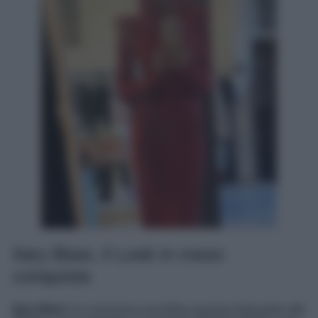
Ilary Blasi, il Look in rosso
conquista
Ilary Blasi
si è concessa una bella vacanza rilassante alle