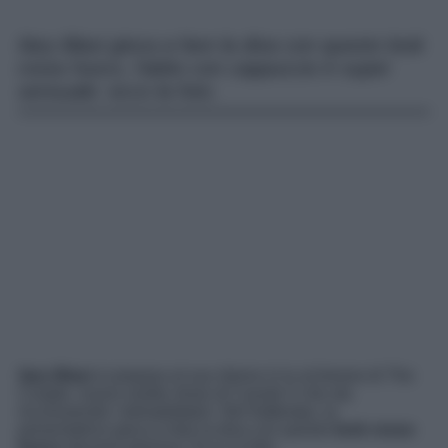
Ilary Blasi gioca a fare la diva con questo look
rosso fuoco, l’abito con cappuccio è super
sensuale: ecco la foto.
I
lary Blasi
si prepara al suo ritorno in tv al timone di The
Couple, nuovo reality show di Canale 5 che sta
incuriosendo i telespettatori. Nel frattempo, la
presentatrice gioca a fare la diva con questo
look rosso
fuoco
davvero glamour. Ecco la foto.