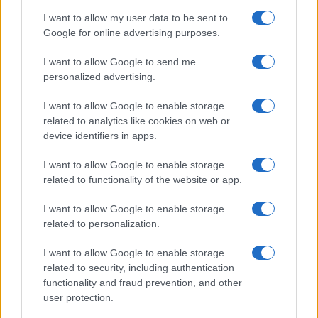
anche in estate: scopri qui il nuovo
I want to allow my user data to be sent to
must di stagione da indossare con i
tuoi beach look!
Google for online advertising purposes.
I want to allow Google to send me
Bellezza
personalized advertising.
5 scrub corpo fai da te per
I want to allow Google to enable storage
una pelle liscia e levigata a
prova di Estate
related to analytics like cookies on web or
device identifiers in apps.
Casa
I want to allow Google to enable storage
related to functionality of the website or app.
Come organizzare il frigorifero in
estate: 5 consigli per conservare
meglio gli alimenti ed evitare
I want to allow Google to enable storage
sprechi
related to personalization.
I want to allow Google to enable storage
related to security, including authentication
functionality and fraud prevention, and other
user protection.