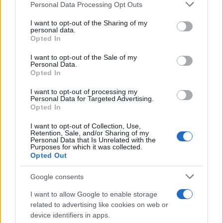
Personal Data Processing Opt Outs
This information may also be disclosed by us to third parties
on the IAB’s List of Downstream Participants that may further
I want to opt-out of the Sharing of my
disclose it to other third parties.
personal data.
Opted In
Please note that this website/app uses one or more Google
services and may gather and store information including but
I want to opt-out of the Sale of my
Personal Data.
not limited to your visit or usage behaviour. You may click to
Opted In
grant or deny consent to Google and its third-party tags to
use your data for below specified purposes in below Google
I want to opt-out of processing my
consent section.
Personal Data for Targeted Advertising.
Leggi anche
Opted In
I want to opt-out of Collection, Use,
Retention, Sale, and/or Sharing of my
Personal Data that Is Unrelated with the
Viaggi
Purposes for which it was collected.
Opted Out
Isola di Vulcano, cosa vedere
e fare: spiagge, trekking e
luoghi da non perdere
Google consents
I want to allow Google to enable storage
related to advertising like cookies on web or
Moda
device identifiers in apps.
Chiara Ferragni detta tendenza