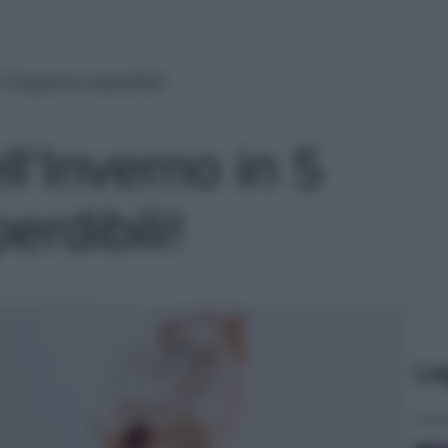
 5 fragranze imperdibili!
ll’Inverno in 5
erdibili!
Le