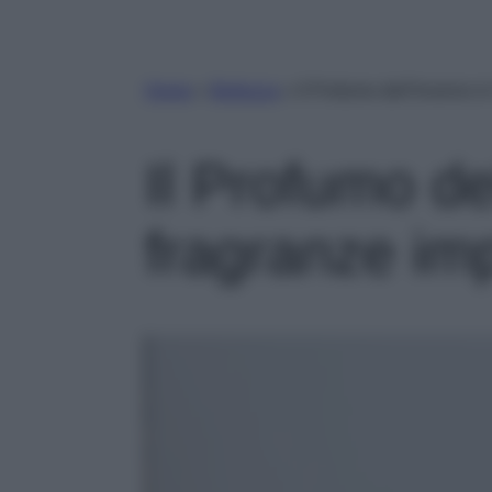
Home
»
Bellezza
»
Il Profumo dell’Inverno in
Il Profumo de
fragranze imp