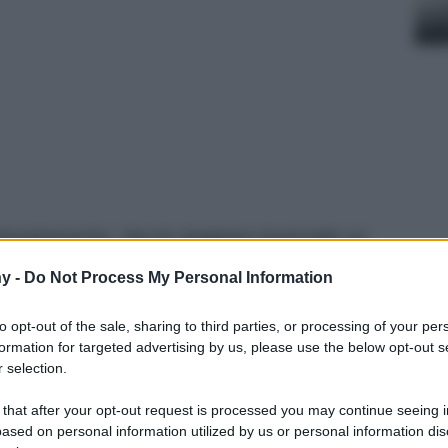
zionatamente. Noi la stagione invernale un
zzia? No, no. La vera ragione? L’inverno
y -
Do Not Process My Personal Information
 muschi e aroma di sottobosco, di Tè Oolong
to opt-out of the sale, sharing to third parties, or processing of your per
formation for targeted advertising by us, please use the below opt-out s
 selection.
 that after your opt-out request is processed you may continue seeing i
ased on personal information utilized by us or personal information dis