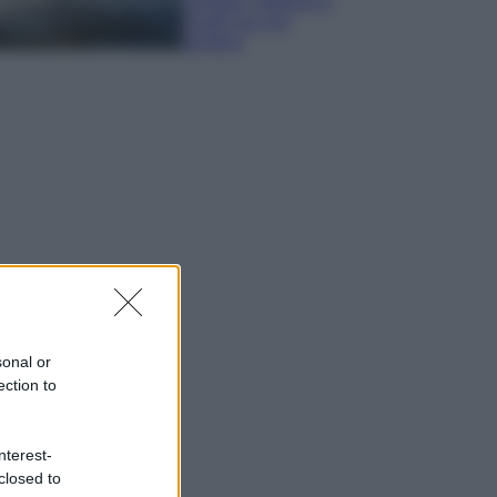
spiagge, trekking e
luoghi da non
perdere
sonal or
ection to
nterest-
closed to