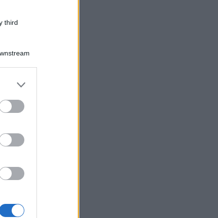
 third
Downstream
er and store
to grant or
ed purposes