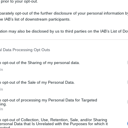
 prior to your opt-out.
rately opt-out of the further disclosure of your personal information by
he IAB’s list of downstream participants.
tion may also be disclosed by us to third parties on the IAB’s List of 
 that may further disclose it to other third parties.
 that this website/app uses one or more Google services and may gath
l Data Processing Opt Outs
including but not limited to your visit or usage behaviour. You may click 
 to Google and its third-party tags to use your data for below specifi
o opt-out of the Sharing of my personal data.
ogle consent section.
In
di
e sensazioni del passato, e che ci fanno fare un
nverno? Domanda alquanto bizzarra e curiosa. La
o opt-out of the Sale of my Personal Data.
e, distese innevate ma anche di
sensazioni
che non
 uno spruzzo.
In
to opt-out of processing my Personal Data for Targeted
buono
ing.
te delle bacche di ginepro e del legno torbato
In
ldo profumo del legno
reale
o opt-out of Collection, Use, Retention, Sale, and/or Sharing
cco e cristallino della neve e del ghiaccio
ersonal Data that Is Unrelated with the Purposes for which it
lected.
di sentori minerali