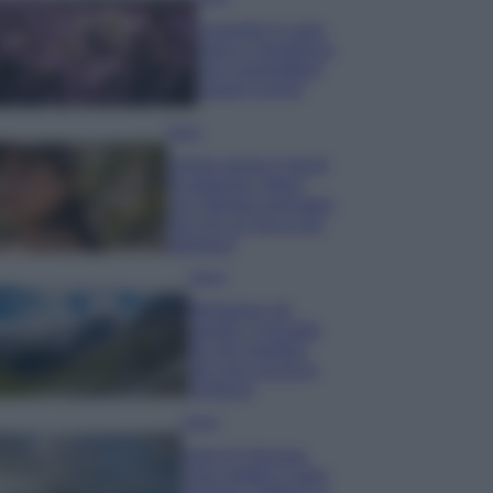
Lavanda in vaso
sana e rigogliosa:
non commettere
questi 3 errori
Moda
Emma segue il trend
di stagione: bikini
con stampa animalier
ma con un tocco più
glamour!
Viaggi
Montagna ad
agosto: 4 località
da non perdere
per una vacanza
al fresco
Viaggi
Isola di Vulcano,
cosa vedere e fare: