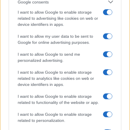
questi 3 errori
Google consents
I want to allow Google to enable storage
related to advertising like cookies on web or
Moda
device identifiers in apps.
Emma segue il trend di
stagione: bikini con stampa
I want to allow my user data to be sent to
animalier ma con un tocco più
glamour!
Google for online advertising purposes.
I want to allow Google to send me
Viaggi
personalized advertising.
Montagna ad agosto: 4
I want to allow Google to enable storage
località da non perdere per
una vacanza al fresco
related to analytics like cookies on web or
device identifiers in apps.
I want to allow Google to enable storage
Viaggi
related to functionality of the website or app.
Isola di Vulcano, cosa vedere
e fare: spiagge, trekking e
I want to allow Google to enable storage
luoghi da non perdere
related to personalization.