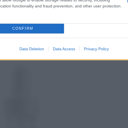
ri sieri
per tenere a badare i rossori e rinforzare i
cation functionality and fraud prevention, and other user protection.
ù efficaci includono: la
vitamina B3
(ha proprietà lenitive,
tratto di arnica
(rafforza i capillari);
estratto di tiglio
nico (super idratante); vitamine E e C (benefici anti età,
CONFIRM
ezioni Niamicide 10%+Zinc 1%
Data Deletion
Data Access
Privacy Policy