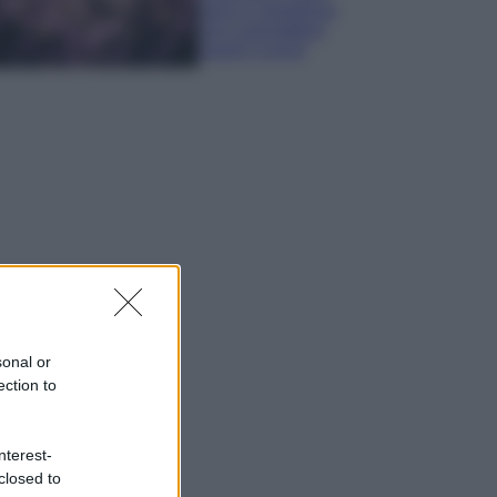
sana e rigogliosa:
non commettere
questi 3 errori
sonal or
ection to
nterest-
closed to