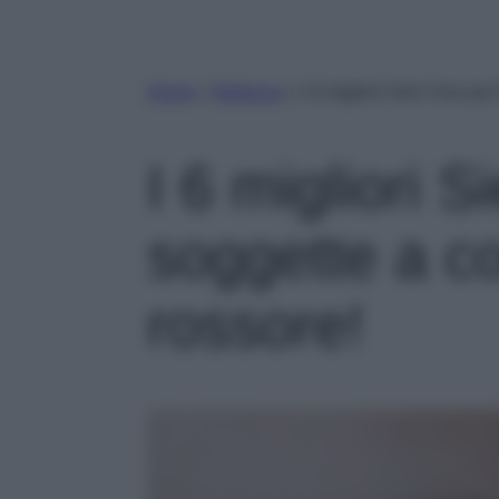
Home
»
Bellezza
»
I 6 migliori Sieri Viso pe
I 6 migliori S
soggette a c
rossore!