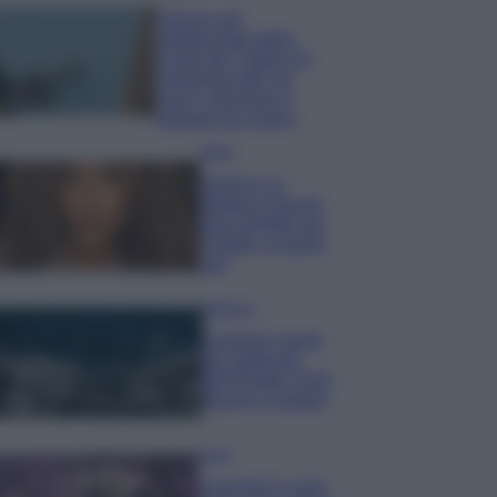
Il borgo più
spettacolare della
Costa dei Trabocchi
conquista tutti: tra
vicoli, panorami e
spiagge da sogno
Moda
Samira Lui
sfoggia il beach
look perfetto per
l’estate: scoprilo
qui!
Bellezza
I profumi marini
più gettonati
dell’Estate 2026,
freschi e leggeri
Casa
Lavanda in vaso