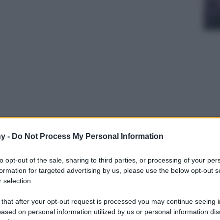
se e rossore deve seguire un’attenta routine
y -
Do Not Process My Personal Information
texture leggera a base di acqua e componenti
to opt-out of the sale, sharing to third parties, or processing of your per
formation for targeted advertising by us, please use the below opt-out s
 selection.
 that after your opt-out request is processed you may continue seeing i
ased on personal information utilized by us or personal information dis