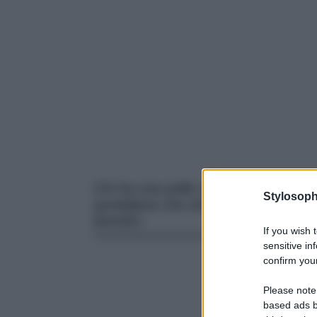
Chi ha una pelle soggetta a coupero
Stylosoph
quotidiana che integra sieri dalla 
benefici.
If you wish 
sensitive in
confirm your
Please note
based ads b