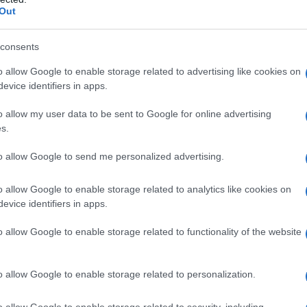
amicide 10%+Zinc 1% di The Ordinary
Out
iacinamide di la Roche Posay
mide Formato Viaggio di the Inkey List
ior Capture Youth Redness Soother Serum
consents
ad
MED+ Anti-Red Couperose Concentrate
o allow Google to enable storage related to advertising like cookies on
evice identifiers in apps.
 per pelle soggetta a
o allow my user data to be sent to Google for online advertising
s.
to allow Google to send me personalized advertising.
o rossore sul viso? Affidarsi a dei prodotti mirati ed
o allow Google to enable storage related to analytics like cookies on
evice identifiers in apps.
re alla larga dai cibi piccanti e dalle bevande alcoliche
ma anche di evitare cosmetici e saponi troppo aggressivi,
o allow Google to enable storage related to functionality of the website
idiana seguendo questi passaggi: mattina e sera detergi
o di profumo e alcol; prima di applicare il siero sciacqua
i adatti alla pelle sensibile e intollerante; scegli dei
o allow Google to enable storage related to personalization.
mpermeabile per non irritare la cute od ostruire i pori e
n fattore di protezione pari o superiore a 15.
o allow Google to enable storage related to security, including