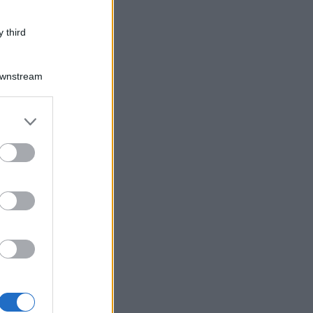
 third
Downstream
er and store
to grant or
ed purposes