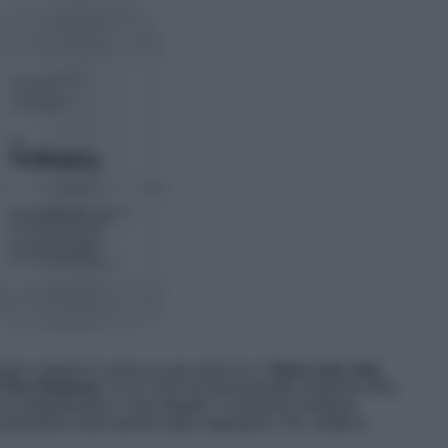
ni cutanee ti arriva in soccorso lui: il
Siero viso anti
 The Ordinary.
Con il 10% di Niacinamide (vitamina B3),
le imperfezioni e i pori dilatati. La formula contiene
arbossilico dall’azione sebo-regolatrice. Ah, inoltre è