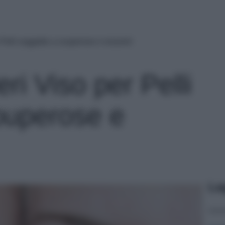
r Pelli soggette a couperose e rossore!
ieri Viso per Pelli
ouperose e
Le