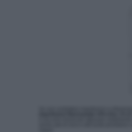
Se vuoi combattere imperfezioni e infiammazio
imperfezioni Niacinamide 10%+Zinc 1% di
è una vera risorsa per attenuare visibilmente 
anche sale di zinco e dell’acido pirrolidone c
vegan!