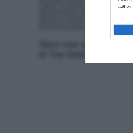
Ma vediamo insieme come scegliere i
miglio
authenti
capillari. Fai attenzione agli ingredienti, i pi
anti-infiammatorie, anti age e schiarenti); l’
es
(previene le irritazioni cutanee); acido ialuro
anti macchie e tonificanti).
Ecco la nostra selezione. Tu quale scegli?
Siero viso anti imperf
di The Ordinary