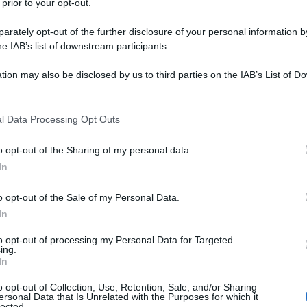
 prior to your opt-out.
rately opt-out of the further disclosure of your personal information by
he IAB’s list of downstream participants.
tion may also be disclosed by us to third parties on the IAB’s List of 
 that may further disclose it to other third parties.
 that this website/app uses one or more Google services and may gath
l Data Processing Opt Outs
including but not limited to your visit or usage behaviour. You may click 
 to Google and its third-party tags to use your data for below specifi
o opt-out of the Sharing of my personal data.
ogle consent section.
In
llari dilatati
? Potrebbe essere
couperose
. Un
 donne con carnagione chiara. Come riconoscerla? La
o opt-out of the Sale of my Personal Data.
ri diffusi, in particolare su guance e naso, capillari
nfiamenti della pelle. Ma perché? Le tesi più valide
In
famigliarità o che si sviluppi in seguito all’esposizione
catenanti: il calore, i bagni caldi, l’esposizione alla luce
to opt-out of processing my Personal Data for Targeted
ing.
mperature rigide, la menopausa, lo stress, l’uso prolungato
In
tutto c’è una soluzione.
o opt-out of Collection, Use, Retention, Sale, and/or Sharing
ersonal Data that Is Unrelated with the Purposes for which it
a a Couperose
lected.