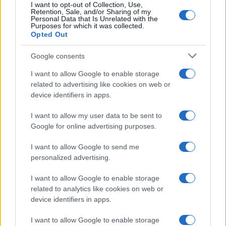
I want to opt-out of Collection, Use,
Retention, Sale, and/or Sharing of my
Viaggi
Personal Data that Is Unrelated with the
Purposes for which it was collected.
Il borgo più spettacolare della
Opted Out
Costa dei Trabocchi conquista
tutti: tra vicoli, panorami e spiagge
Google consents
da sogno
I want to allow Google to enable storage
related to advertising like cookies on web or
Moda
device identifiers in apps.
Samira Lui sfoggia il beach
look perfetto per l’estate:
I want to allow my user data to be sent to
scoprilo qui!
Google for online advertising purposes.
I want to allow Google to send me
Bellezza
personalized advertising.
I profumi marini più
I want to allow Google to enable storage
gettonati dell’Estate 2026,
freschi e leggeri
related to analytics like cookies on web or
device identifiers in apps.
I want to allow Google to enable storage
Casa