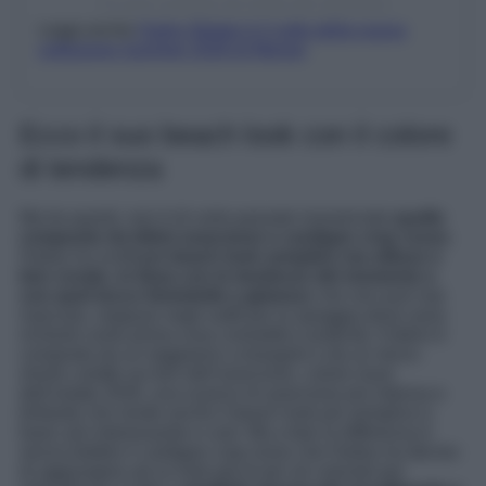
Un post condiviso da rhode skin (@rhode)
Leggi anche
Hailey Bieber è il volto della nuova
collezione Summer 2026 di Mango
Ecco il suo beach look con il colore
di tendenza
Ma tra questi, non è di certo passato inosservato
quello
composto da bikini arancione e cardigan crop rosso
.
Hailey ha scelto
un beach look semplice ma stiloso e
ben curato, in linea con le tendenze del momento e
con quel tocco femminile e glamour
che non può mai
mancare, neppure negli outfit per la spiaggia dove sono
richiesti come prima cosa comodità e praticità. Il bikini è
composto da un reggiseno a triangolo e da un micro-
shorts culotte sui toni dell’arancione, colore must
dell’estate 2026, una nuance di arancione più intensa e
brillante che rende anche il beach look più semplice e
basic più interessante e cool. Ma a fare la differenza è
senza dubbio il cardigan crop rosso che Hailey ha deciso
di aggiungere ad un look già di per sé colorato per