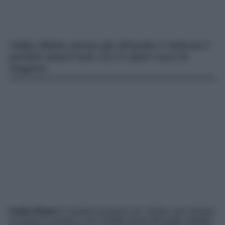
Hailey Bieber pensa già all’estate e indossa il
perfetto beach look con il colore must di
stagione.
Hailey Bieber
è sempre al passo con i tempi, anzi sempre
un passo in avanti, e con l’estate ormai alle porte, sfoggia