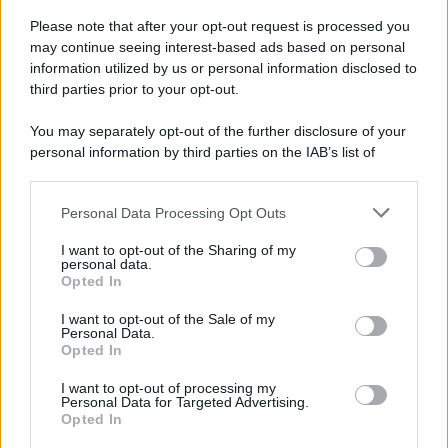
Please note that after your opt-out request is processed you
may continue seeing interest-based ads based on personal
Potrebbe interessarti
Tezenis lancia la nuova linea di
information utilized by us or personal information disclosed to
costumi per l’Estate 2026. Un inno al glamour!
third parties prior to your opt-out.
You may separately opt-out of the further disclosure of your
personal information by third parties on the IAB’s list of
downstream participants.
Personal Data Processing Opt Outs
This information may also be disclosed by us to third parties
on the IAB’s List of Downstream Participants that may further
I want to opt-out of the Sharing of my
disclose it to other third parties.
personal data.
Opted In
Please note that this website/app uses one or more Google
services and may gather and store information including but
I want to opt-out of the Sale of my
Personal Data.
not limited to your visit or usage behaviour. You may click to
Opted In
grant or deny consent to Google and its third-party tags to
use your data for below specified purposes in below Google
I want to opt-out of processing my
consent section.
Personal Data for Targeted Advertising.
Leggi anche
Opted In