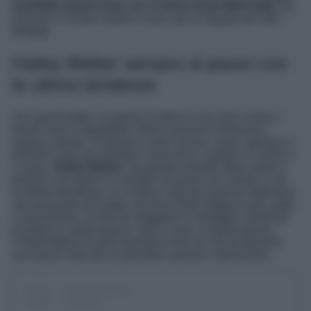
il perfetto beach look con il colore must dell’estate
, da
provare e ricreare subito a casa: qui di seguito per tutti i
dettagli.
Hailey Bieber sempre al passo con
le ultime tendenze
Per quest’estate, la parola d’ordine è una sola: colore. I
beach look e soprattutto i bikini saranno e dovranno
essere colorati. Sì quindi a colori accesi, vivaci, grintosi e
brillanti come ad esempio l’arancione, il giallo e il verde o
il rosso.
Hailey Bieber
, da grande amante della moda e
fashion icon qual è, e sempre al passo con i tempi e con
le ultime tendenze, lo sa bene e già da qualche settimana
sta pensando all’estate, all’arrivo della stagione più calda
e ovviamente, ai look da sfoggiare in spiaggia coordinati
tra bikini e copricostume. Non a caso, in questi giorni,
l’imprenditrice ha già mostrato ai fan sui social qualche
suo beach look da cui prendere spunto e ispirazione.