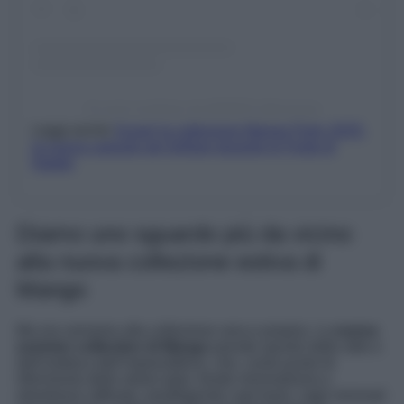
Un post condiviso da MANGO (@mango)
Leggi anche
Scopri la collezione Mango Party 2025:
la nuova capsule per brillare durante le Feste di
Natale
Diamo uno sguardo più da vicino
alla nuova collezione estiva di
Mango
Ma ora veniamo alla collezione vera e propria. La
nuova
summer collection di Mango
prende spunto dallo stile e
dall’estetica dell’imprenditrice, che, come punto di
riferimento dello street style, fonde minimalismo e
streetwear raffinato, prediligendo capi basic, tagli minimali