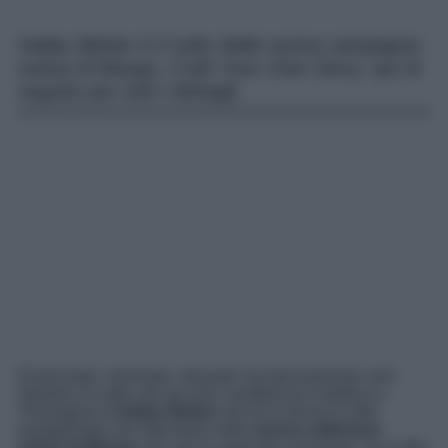
Hailey Bieber è il volto della nuova campagna
estiva di Mango, Craft Your Own Story: qui di
seguito per tutti i dettagli.
Essenziale, minimale, rilassato ma decisamente cool.
Questo è lo stile che da anni caratterizza l’estetica e
l’immagine di
Hailey Bieber
ed ora è anche lo stile
protagonista che ritroviamo nella
nuova collezione
estiva di Mango
che, per la speciale occasione, ha scelto