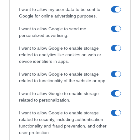
stagione: bikini con stampa
I want to allow my user data to be sent to
animalier ma con un tocco più
glamour!
Google for online advertising purposes.
I want to allow Google to send me
Viaggi
personalized advertising.
Montagna ad agosto: 4
I want to allow Google to enable storage
località da non perdere per
una vacanza al fresco
related to analytics like cookies on web or
device identifiers in apps.
I want to allow Google to enable storage
Viaggi
related to functionality of the website or app.
Isola di Vulcano, cosa vedere
e fare: spiagge, trekking e
I want to allow Google to enable storage
luoghi da non perdere
related to personalization.
I want to allow Google to enable storage
related to security, including authentication
functionality and fraud prevention, and other
user protection.