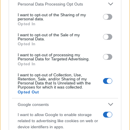
Personal Data Processing Opt Outs
This information may also be disclosed by us to third parties
on the IAB’s List of Downstream Participants that may further
I want to opt-out of the Sharing of my
disclose it to other third parties.
personal data.
Opted In
Please note that this website/app uses one or more Google
services and may gather and store information including but
I want to opt-out of the Sale of my
Personal Data.
not limited to your visit or usage behaviour. You may click to
Opted In
grant or deny consent to Google and its third-party tags to
use your data for below specified purposes in below Google
I want to opt-out of processing my
consent section.
Personal Data for Targeted Advertising.
Leggi anche
Opted In
I want to opt-out of Collection, Use,
Retention, Sale, and/or Sharing of my
Personal Data that Is Unrelated with the
Casa
Purposes for which it was collected.
Opted Out
Lavanda in vaso sana e
rigogliosa: non commettere
questi 3 errori
Google consents
I want to allow Google to enable storage
related to advertising like cookies on web or
Moda
device identifiers in apps.
Emma segue il trend di