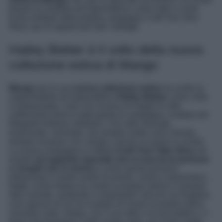
proprio la modella ed imprenditrice come volto e come
icona simbolo della propria campagna
Craft Your Own
Story
: qui di seguito per tutti i dettagli.
Hailey Bieber è il volto della nuova
collezione estiva di Mango
Mango
per la sua
nuova collezione estiva
ha scelto la
supermodella ed imprenditrice
Hailey Bieber
come volto
e ambassador, colei che incarna al meglio lo stile
californiano dove è stata girata la campagna, scattata dal
fotografo Anthony Seklaoui. Uno stile rilassato,
essenziale, minimale, ma sempre molto cool e trendy,
sempre al passo con i tempi o anche un passo in avanti.
La nuova campagna si intitola
Craft Your Own Story
ed
insiste
sul rapporto speciale che si crea tra le persone
e i luoghi che si vivono
e come questi possano
influenzare il nostro modo di essere, vivere e presentarci.
Infatti, come Hailey ha creato la propria storia e il proprio
stile vivendo, sentendo e respirando l’aria di Los Angeles,
così ognuno di noi ha il potere di creare la propria storia
ovunque vada. Hailey, con il suo stile e la sua estetica, ci
ispira ad immergerci nelle nostre mete, nei nostri viaggi,