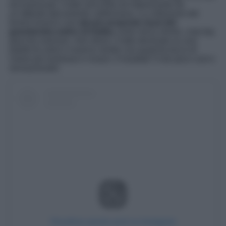
ed essenziali, il tutto arricchito ed impreziosito da
un’attitude tipicamente californiana. La collezione del
brand riunisce così
alcune proposte must del
guardaroba estivo di Hailey
come micro shorts, crop top,
giacche oversize, mini dress, il tutto declinato su una
paletti di colori e nuance neutre con qualche tocco di
colore più luminoso e vivace. Il risultato? A dir poco cool e
sensazionale!
Visualizza questo post su Instagram