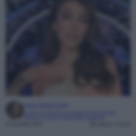
Irene Sangermano
Laureta in letteratura e traduzione interculturale
Esperta in moda e mondo dello spettacolo
6 Dicembre 2022
Lettura: 2 minuti