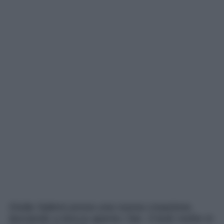
Giulia Salemi prova una nuova creazione,
lasciando a bocca aperta i fan. Il look mette in