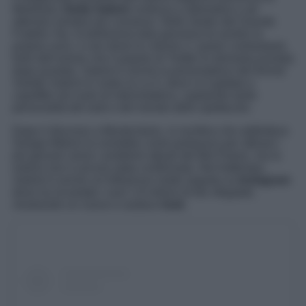
Mediaset
, Giulia Salemi
continua a splendere e ad
ottenere sempre più consensi. Nello studio del Grande
Fratello Vip, la bellissima italo-persiana fa sentire la
propria voce, e non teme le critiche o i pareri contrastanti,
forte dell’amore che il popolo di Twitter le dimostra puntata
dopo puntata. Salemi è anche la presentatrice del format
Salotto Salemi in onda su La 5, dove si è gettata a
capofitto nel ruolo di intervistatrice, ospitando tante
personalità del web e del mondo dello spettacolo.
Dopo il discorso a Montecitorio, si vocifera che addirittura
Giorgia Meloni la vorrebbe come portavoce per attirare i
più giovani verso i problemi attuali del Bel Paese, ma la
notizia non è ancora stata confermata. Nel frattempo,
Salemi è anche un’influencer molto seguita su
Instagram
dove ha incantato i suoi 1.8 milioni di fan sfegatati,
mostrando un nuovo e audace
look
.