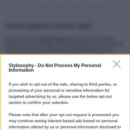
Un post condiviso da Giulia Salemi (@giuliasalemi)
Giulia Salemi mostra tutto!
Nelle ultime ore,
Giulia Salemi
ha deciso di mostrarsi
nella sua veste più sensuale di tutte, dopo aver provocato
la reazione di Sonia Bruganelli prendendo parte alla
puntata del Gf Vip con una tuta sportiva e sneaker
bianche ai piedi. L’influencer italo-persiana ha deciso di
indossare un
vestito rosso fuoco
, che richiama la
Stylosophy -
Do Not Process My Personal
Information
passione e il suo lato sexy firmato SSHEENA ovvero una
casa di moda milanese dal design esclusivo.
If you wish to opt-out of the sale, sharing to third parties, or
LEGGI ANCHE >>>
BELEN RODRIGUEZ, GLI SCATTI
processing of your personal or sensitive information for
PER HINNOMINATE FANNO SOGNARE (FOTO)
targeted advertising by us, please use the below opt-out
Il vestito scelto da Salemi lascia scoperto interamente il
section to confirm your selection.
fianco e parte dell’addome, scivolando in modo
provocante
anche sulla spalla sottile della presentatrice.
Please note that after your opt-out request is processed you
L’outfit ha fatto il giro del web in brevissimo tempo,
may continue seeing interest-based ads based on personal
guadagnando tanti likes e tanti commenti positivi, come
quello dell’amica Dayane Mello che la definisce una vera
information utilized by us or personal information disclosed to