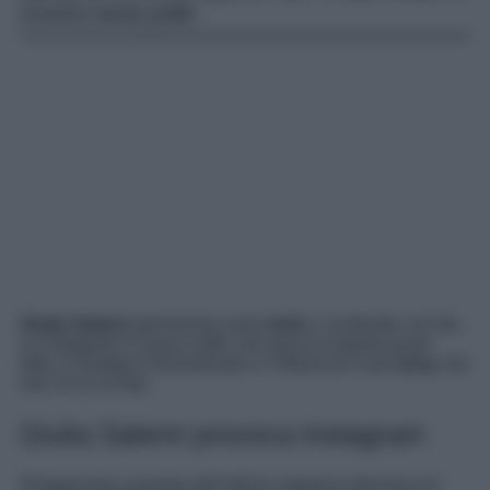
mostra tanta pelle.
Giulia Salemi
sperimenta nuovi
look
e condivide con fan
su Instagram il nuovo outfit, che lascia scoperto quasi
tutto. Il risultato è fenomenale e l’influencer è più
sexy
che
mai. Ecco le foto.
Giulia Salemi provoca Instagram
Protagonista assoluta dell’ultima stagione televisiva di