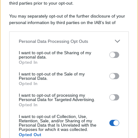
e propria dea.
third parties prior to your opt-out.
You may separately opt-out of the further disclosure of your
personal information by third parties on the IAB’s list of
downstream participants.
Personal Data Processing Opt Outs
This information may also be disclosed by us to third parties
on the IAB’s List of Downstream Participants that may further
I want to opt-out of the Sharing of my
disclose it to other third parties.
personal data.
Opted In
Please note that this website/app uses one or more Google
services and may gather and store information including but
I want to opt-out of the Sale of my
Personal Data.
not limited to your visit or usage behaviour. You may click to
Opted In
grant or deny consent to Google and its third-party tags to
use your data for below specified purposes in below Google
I want to opt-out of processing my
consent section.
Personal Data for Targeted Advertising.
Leggi anche
Opted In
I want to opt-out of Collection, Use,
Retention, Sale, and/or Sharing of my
Personal Data that Is Unrelated with the
Casa
Purposes for which it was collected.
Opted Out
Lavanda in vaso sana e