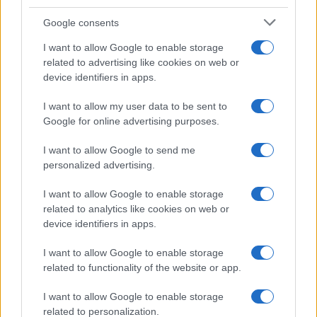
rigogliosa: non commettere
questi 3 errori
Google consents
I want to allow Google to enable storage
related to advertising like cookies on web or
Moda
device identifiers in apps.
Emma segue il trend di
stagione: bikini con stampa
I want to allow my user data to be sent to
animalier ma con un tocco più
glamour!
Google for online advertising purposes.
I want to allow Google to send me
Viaggi
personalized advertising.
Montagna ad agosto: 4
I want to allow Google to enable storage
località da non perdere per
una vacanza al fresco
related to analytics like cookies on web or
device identifiers in apps.
I want to allow Google to enable storage
Viaggi
related to functionality of the website or app.
Isola di Vulcano, cosa vedere
e fare: spiagge, trekking e
I want to allow Google to enable storage
luoghi da non perdere
related to personalization.