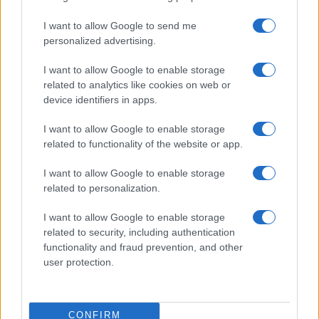
I want to allow Google to send me
Viaggi
personalized advertising.
Montagna ad agosto: 4
I want to allow Google to enable storage
località da non perdere per
una vacanza al fresco
related to analytics like cookies on web or
device identifiers in apps.
I want to allow Google to enable storage
Viaggi
related to functionality of the website or app.
Isola di Vulcano, cosa vedere
e fare: spiagge, trekking e
I want to allow Google to enable storage
luoghi da non perdere
related to personalization.
I want to allow Google to enable storage
related to security, including authentication
functionality and fraud prevention, and other
user protection.
© – Stylosophy – Anicaflash S.r.l. – P.Iva 01816001000 – Testata
Giornalistica registrata presso il Tribunale ordinario di Roma, n° 111/2022
del 21/07/2022
CONFIRM