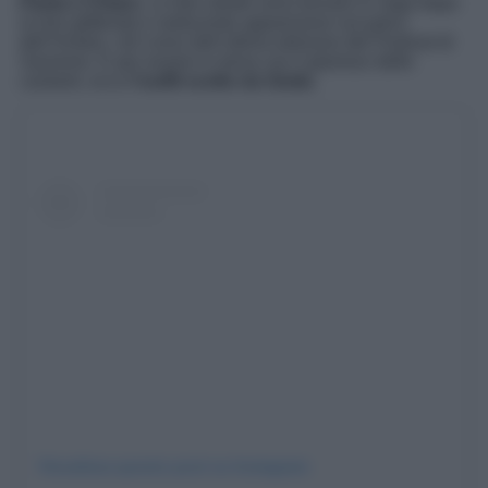
Paola e Chiara
. Le due artiste sono tornare in voga dopo
la loro glitterata e seducente apparizione sul palco
dell’Ariston, nel corso dell’ultima edizione del Festival di
Sanremo. E per essere in tema con il glamour delle
cantanti, ecco
l’outfit scelto da Giulia
.
Visualizza questo post su Instagram