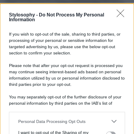
infatti, ha indossato una
jumpsuit leopardata
firmata da
Fausto Puglisi per
Roberto Cavalli
, dal valore di
2150
euro
.
Stylosophy -
Do Not Process My Personal
Information
LEGGI ANCHE >>>
FRANCESCA CHILLEMI SI
RILASSA COSÌ TRA UN CIAK E L’ALTRO DI VIOLA
If you wish to opt-out of the sale, sharing to third parties, or
COME IL MARE 2…
processing of your personal or sensitive information for
Un costo stellare per la tuta intera con stampa animali che
targeted advertising by us, please use the below opt-out
Giulia ha abbinato ad un paio di scarpe a punta
section to confirm your selection.
trasparenti con un vertiginoso tacco oro. Completano il
look
i pesanti orecchini, i capelli sciolti e il make-up carico
Please note that after your opt-out request is processed you
perfetto per la serata mondana. Giulia ha mostrato di
may continue seeing interest-based ads based on personal
essere felicissima per aver potuto conoscere le due artiste
che stima molto e ha documentato il tutto con una serie di
information utilized by us or personal information disclosed to
foto su
Instagram
.
third parties prior to your opt-out.
You may separately opt-out of the further disclosure of your
personal information by third parties on the IAB’s list of
downstream participants.
Personal Data Processing Opt Outs
This information may also be disclosed by us to third parties
on the IAB’s List of Downstream Participants that may further
I want to opt-out of the Sharing of my