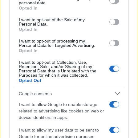
disclose it to other third parties.
personal data.
Opted In
Please note that this website/app uses one or more Google
services and may gather and store information including but
I want to opt-out of the Sale of my
Personal Data.
not limited to your visit or usage behaviour. You may click to
Opted In
grant or deny consent to Google and its third-party tags to
use your data for below specified purposes in below Google
I want to opt-out of processing my
consent section.
Personal Data for Targeted Advertising.
Leggi anche
Opted In
I want to opt-out of Collection, Use,
Retention, Sale, and/or Sharing of my
Personal Data that Is Unrelated with the
Casa
Purposes for which it was collected.
Opted Out
Lavanda in vaso sana e
rigogliosa: non commettere
questi 3 errori
Google consents
I want to allow Google to enable storage
related to advertising like cookies on web or
Moda
device identifiers in apps.
Emma segue il trend di
stagione: bikini con stampa
I want to allow my user data to be sent to
animalier ma con un tocco più
glamour!
Google for online advertising purposes.