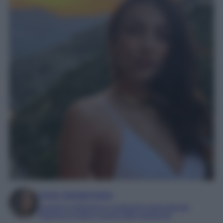
Irene Sangermano
Laureta in letteratura e traduzione interculturale
Esperta in moda e mondo dello spettacolo