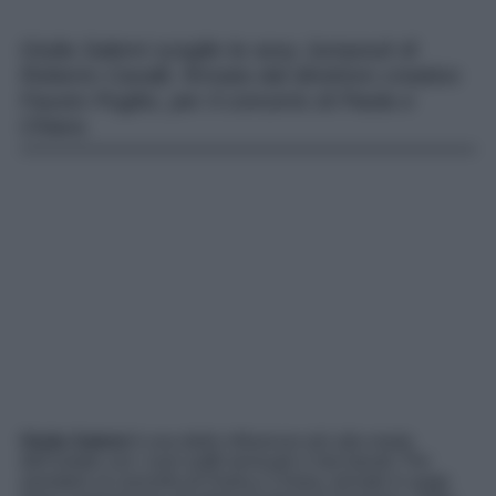
Giulia Salemi sceglie la sexy Jumpsuit di
Roberto Cavalli, firmata dal direttore creativo
Fausto Puglisi, per il concerto di Paola e
Chiara.
Giulia Salemi
è una delle influencer più alla moda
dell’estate con i suoi outfit sensuali e mai banali. Per
assistere al concerto di Paola e Chiara, tornate in auge