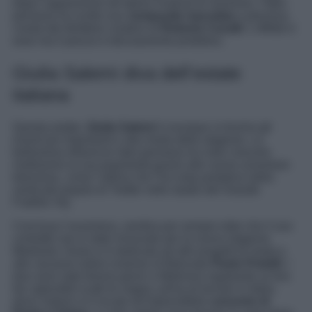
dopo l’apparizione all’ultimo Festival di Sanremo, l’italo-
persiana ha scelto una
Jumpsuite maculata
e preziosa
creata dal direttore creativo di
Roberto Cavalli
. L’effetto è
wow ma il prezzo è decisamente proibitivo.
Giulia Salemi diva dell’estate
italiana
Questa estate,
Giulia Salemi
è ovunque si trovino gli
eventi più importanti e alla moda della stagione. La
bellissima influencer italo-persiana ha visto crescere
moltissimo la sua popolarità grazie alle nuove avventure
televisive, come l’ultima che l’ha vista portatrice della
verità del popolo di Twitter nello studio del Grande
Fratello Vip.
Conclusa l’avventura, sembra per sempre dato che il suo
contratto non è stato rinnovato per la nuova stagione
Mediaset, Giulia si è dedicata ad altri progetti di moda e
alle vacanze estive insieme al fidanzato
Paolo Pretelli
. I
due sono stati diversi giorni a Mykonos regalando ai loro
fan splendidi scatti di coppia, prima di tornare in Italia,
dove Salemi si è recata all’imprendibile
concerto di