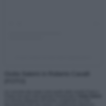
Un post condiviso da Giulia Salemi (@giuliasalemi)
Giulia Salemi in Roberto Cavalli
(FOTO)
Un concerto alla moda come quello delle sorelle Paola e
Chiara non può certo passare inosservato e
Giulia Salemi
si è dovuta adeguare all’evento, scegliendo un look
decisamente fuori dai canoni. La bellissima influencer,