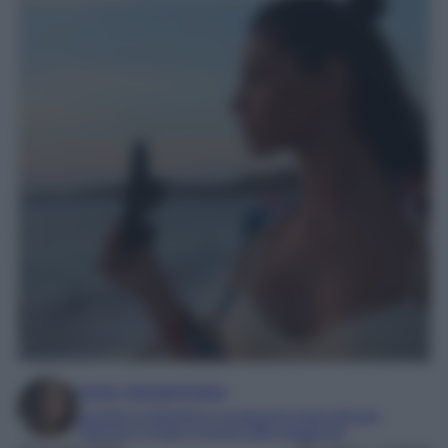
Irene Sangermano
Laureta in letteratura e traduzione interculturale
Esperta in moda e mondo dello spettacolo