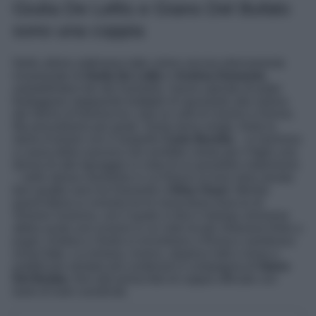
Giulia De Lellis e Giano Del Bufalo
sono una coppia
Nelle ultime settimane tutte coloro ancora eternamente
innamorate di
Giulia De Lellis
e
Andrea Damante
,
autodefinitesi fan dei Damellis, hanno sperato di poter
festeggiare stappando bottiglie di spumante alla notizia
del ritorno di fiamma tra i due ex volti di Uomini e Donne.
Ma procediamo per gradi. Giulia torna single, finita la
storia d’amore con il rampollo
Carlo Beretta
– si mormora
a causa della suocera che avrebbe voluto per il figlio una
donna di alto lignaggio in vista di un possibile matrimonio
– nello stesso momento in cui finisce la love story durata
ben quattro anni tra Damante e
Elisa Visari
. Mentre
quest’ultima si consola tra le muscolose braccia di
Simone Susinna, con il quale si dice il deejay veronese
abbia avuto uno screzio in un noto locale milanese finito a
pugni, Andrea e Giulia si incontrano a Roma e sembrava
ormai fatta. La romana, invece, stupisce tutti e inizia a
pubblicare sempre più contenuti in compagnia di
Giano
Del Bufalo
, fino alla prima foto di coppia ufficiale con
tanto di look coordinati.