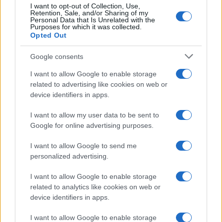
I want to opt-out of Collection, Use,
Retention, Sale, and/or Sharing of my
Viaggi
Personal Data that Is Unrelated with the
Purposes for which it was collected.
Il borgo più spettacolare della
Opted Out
Costa dei Trabocchi conquista
tutti: tra vicoli, panorami e spiagge
Google consents
da sogno
I want to allow Google to enable storage
related to advertising like cookies on web or
Moda
device identifiers in apps.
Samira Lui sfoggia il beach
look perfetto per l’estate:
I want to allow my user data to be sent to
scoprilo qui!
Google for online advertising purposes.
I want to allow Google to send me
Bellezza
personalized advertising.
I profumi marini più
I want to allow Google to enable storage
gettonati dell’Estate 2026,
freschi e leggeri
related to analytics like cookies on web or
device identifiers in apps.
I want to allow Google to enable storage
Casa