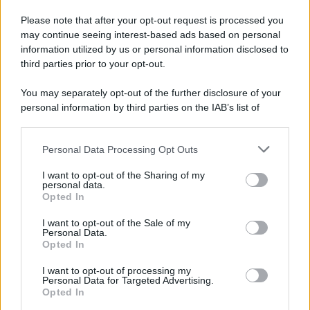
completo scuro e una camicia bianca ottica
, indossata
Please note that after your opt-out request is processed you
senza cravatta e con gli ultimi bottoni generosamente
may continue seeing interest-based ads based on personal
lasciati sbottonati, ponendo poi l’accendo sui due pesanti
orecchini a cerchio ai lobi. Cosa ne pensate del primo
information utilized by us or personal information disclosed to
look di coppia di Giulia e Giano
?
third parties prior to your opt-out.
You may separately opt-out of the further disclosure of your
personal information by third parties on the IAB’s list of
downstream participants.
Personal Data Processing Opt Outs
This information may also be disclosed by us to third parties
on the IAB’s List of Downstream Participants that may further
I want to opt-out of the Sharing of my
disclose it to other third parties.
personal data.
Opted In
Please note that this website/app uses one or more Google
services and may gather and store information including but
I want to opt-out of the Sale of my
Personal Data.
not limited to your visit or usage behaviour. You may click to
Opted In
grant or deny consent to Google and its third-party tags to
use your data for below specified purposes in below Google
I want to opt-out of processing my
consent section.
Personal Data for Targeted Advertising.
Leggi anche
Opted In