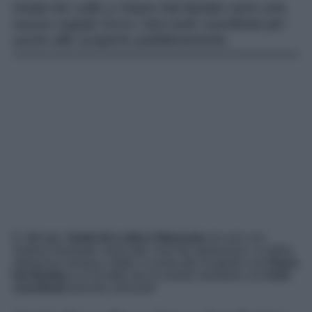
Giulia De Lellis e Giano Del Bufalo sono una
nuova coppia! Ecco i loro look coordinati per
uscire allo scoperto pubblicamente.
È ufficiale.
Giulia De Lellis è fidanzata
ma non con
Andrea Damante come tutti i loro fan speravano. La bella
influencer romana, infatti, è uscita allo scoperto con
Giano
Del Bufalo
e lo ha fatto ad un evento mondano con
look
coordinati
davvero sensuali!