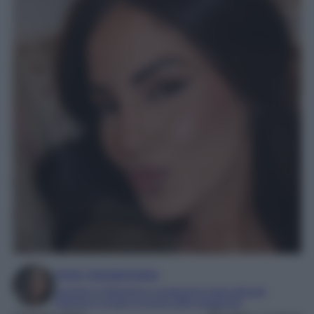
Irene Sangermano
Laureta in letteratura e traduzione interculturale
Esperta in moda e mondo dello spettacolo