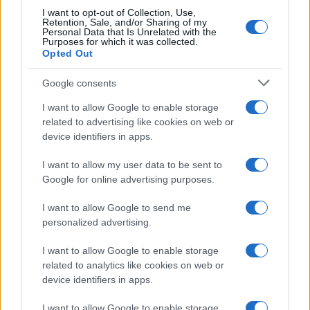
I want to opt-out of Collection, Use,
Retention, Sale, and/or Sharing of my
Personal Data that Is Unrelated with the
Casa
Purposes for which it was collected.
Opted Out
Lavanda in vaso sana e
rigogliosa: non commettere
questi 3 errori
Google consents
I want to allow Google to enable storage
related to advertising like cookies on web or
Moda
device identifiers in apps.
Emma segue il trend di
stagione: bikini con stampa
I want to allow my user data to be sent to
animalier ma con un tocco più
glamour!
Google for online advertising purposes.
I want to allow Google to send me
Viaggi
personalized advertising.
Montagna ad agosto: 4
I want to allow Google to enable storage
località da non perdere per
una vacanza al fresco
related to analytics like cookies on web or
device identifiers in apps.
I want to allow Google to enable storage