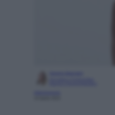
Serena Basciani
Giornalista e Content Editor
Esperta in Personal Branding
Abbigliamento
14 Aprile 2023