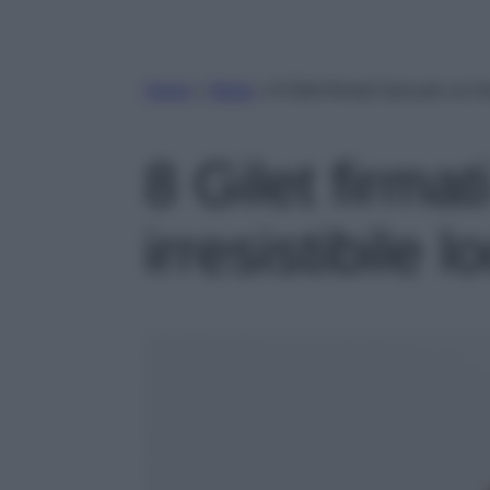
Home
»
Moda
»
8 Gilet firmati Zara per un ir
8 Gilet firma
irresistibile 