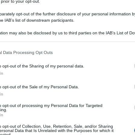
 prior to your opt-out.
rately opt-out of the further disclosure of your personal information by
he IAB’s list of downstream participants.
tion may also be disclosed by us to third parties on the IAB’s List of 
 that may further disclose it to other third parties.
 that this website/app uses one or more Google services and may gath
l Data Processing Opt Outs
including but not limited to your visit or usage behaviour. You may click 
 to Google and its third-party tags to use your data for below specifi
o opt-out of the Sharing of my personal data.
ogle consent section.
In
re un
irresistibile
look
di
primavera
. Eleganti, originali,
andando per la maggiore in queste prime settimane di
o opt-out of the Sale of my Personal Data.
re aggiornatissimo sulle tendenze, vi mette a
questo genere. Grazie alla proposte del
brand
spagnolo,
In
t preferito, ma anche trovare il total
look
perfetto da
abbastanza? Ecco allora alcuni tipi di gilet che non
to opt-out of processing my Personal Data for Targeted
ing.
In
ti. Unico!
o opt-out of Collection, Use, Retention, Sale, and/or Sharing
eganza essenziale.
ersonal Data that Is Unrelated with the Purposes for which it
lected.
se un trench…