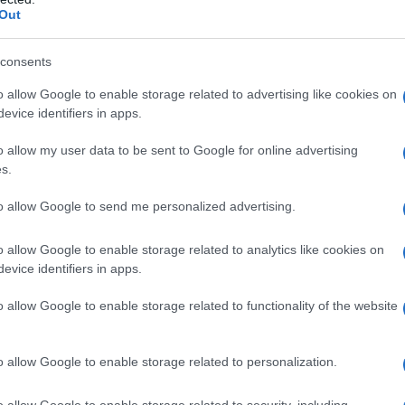
Out
o per la primavera
ien super chic!
androgino super trendy!
consents
ire un look denim!
n Must Have di questa stagione…
o allow Google to enable storage related to advertising like cookies on
evice identifiers in apps.
n specchietti ricamati.
o allow my user data to be sent to Google for online advertising
s.
to allow Google to send me personalized advertising.
o allow Google to enable storage related to analytics like cookies on
evice identifiers in apps.
o allow Google to enable storage related to functionality of the website
o allow Google to enable storage related to personalization.
o allow Google to enable storage related to security, including