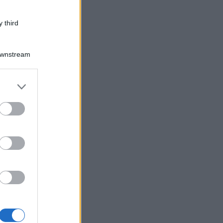
 third
Downstream
er and store
to grant or
ed purposes