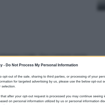
primavera e il gilet. Zara ci propone questo
ze e modelli. Se siete alla ricerca di quello
y -
Do Not Process My Personal Information
iamo selezionati alcuni che sono davvero
to opt-out of the sale, sharing to third parties, or processing of your per
formation for targeted advertising by us, please use the below opt-out s
 selection.
 that after your opt-out request is processed you may continue seeing i
ased on personal information utilized by us or personal information dis