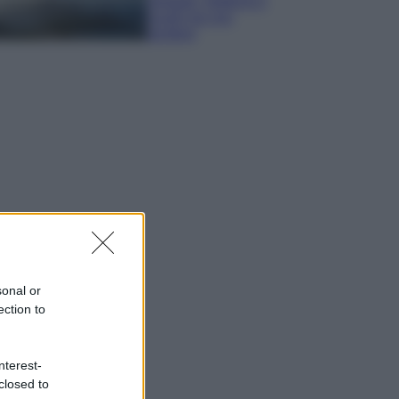
spiagge, trekking e
luoghi da non
perdere
sonal or
ection to
nterest-
closed to