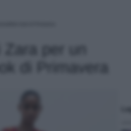
resistibile look di Primavera
ti Zara per un
look di Primavera
Le