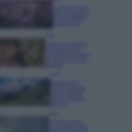
Lavanda in vaso
sana e rigogliosa:
non commettere
questi 3 errori
Moda
Emma segue il trend
di stagione: bikini
con stampa animalier
ma con un tocco più
glamour!
Viaggi
Montagna ad
agosto: 4 località
da non perdere
per una vacanza
al fresco
Viaggi
Isola di Vulcano,
cosa vedere e fare: