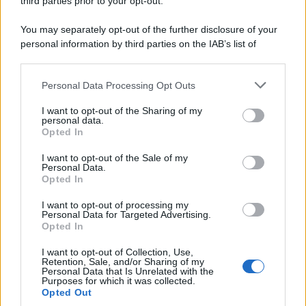
third parties prior to your opt-out.
You may separately opt-out of the further disclosure of your
personal information by third parties on the IAB’s list of
downstream participants.
Personal Data Processing Opt Outs
This information may also be disclosed by us to third parties
on the IAB’s List of Downstream Participants that may further
I want to opt-out of the Sharing of my
disclose it to other third parties.
personal data.
Opted In
Please note that this website/app uses one or more Google
services and may gather and store information including but
I want to opt-out of the Sale of my
Personal Data.
not limited to your visit or usage behaviour. You may click to
Opted In
grant or deny consent to Google and its third-party tags to
use your data for below specified purposes in below Google
I want to opt-out of processing my
consent section.
Personal Data for Targeted Advertising.
Opted In
I want to opt-out of Collection, Use,
Retention, Sale, and/or Sharing of my
Personal Data that Is Unrelated with the
Purposes for which it was collected.
Opted Out