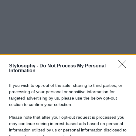
Stylosophy -
Do Not Process My Personal
Information
If you wish to opt-out of the sale, sharing to third parties, or
processing of your personal or sensitive information for
targeted advertising by us, please use the below opt-out
section to confirm your selection.
Please note that after your opt-out request is processed you
may continue seeing interest-based ads based on personal
information utilized by us or personal information disclosed to